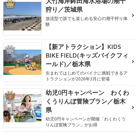
大竹海岸鉾田海水浴場の潮干
1
狩り／茨城県
放流型で誰でも楽しめる安心の潮干狩り体
験
【新アトラクション】KIDS
2
BIKE FIELD(キッズバイクフィ
ールド)／栃木県
生まれてはじめてのバイクに挑戦できるア
トラクションが2026年3月に登場
幼児0円キャンペーン わくわ
3
くうりんぼ冒険プラン／栃木
県
幼児0円キャンペーンが開催「わくわくう
りんぼ冒険プラン」がお得