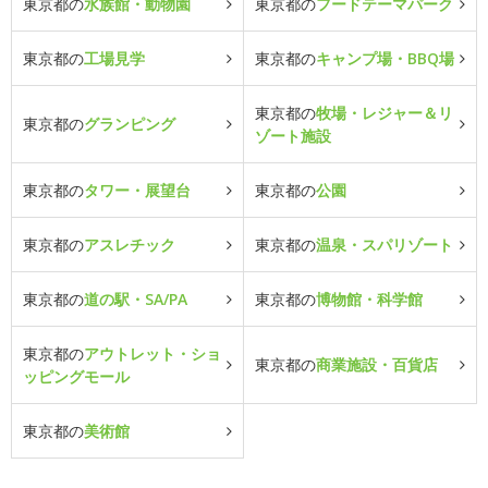
東京都の
水族館・動物園
東京都の
フードテーマパーク
東京都の
工場見学
東京都の
キャンプ場・BBQ場
東京都の
牧場・レジャー＆リ
東京都の
グランピング
ゾート施設
東京都の
タワー・展望台
東京都の
公園
東京都の
アスレチック
東京都の
温泉・スパリゾート
東京都の
道の駅・SA/PA
東京都の
博物館・科学館
東京都の
アウトレット・ショ
東京都の
商業施設・百貨店
ッピングモール
東京都の
美術館