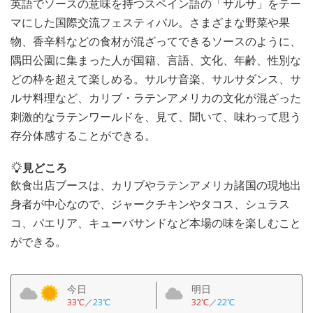
英語でソースの意味を持つスペイン語の「サルサ」をテー
マにした国際交流フェスティバル。さまざまな野菜や果
物、香辛料などの食材が混ざってできるソースのように、
隅田公園に集まった人が国籍、言語、文化、年齢、性別な
どの枠を超えて楽しめる。サルサ音楽、サルサダンス、サ
ルサ料理など、カリブ・ラテンアメリカの文化が混ざった
刺激的なラテンワールドを、見て、聞いて、味わって思う
存分体感することができる。
見どころ
飲食出店ブースは、カリブやラテンアメリカ諸国の現地出
身者が中心なので、ジャークチキンやタコス、シュラス
コ、パエリア、キューバサンドなど本場の味を楽しむこと
ができる。
今日
明日
33℃
／
23℃
32℃
／
22℃