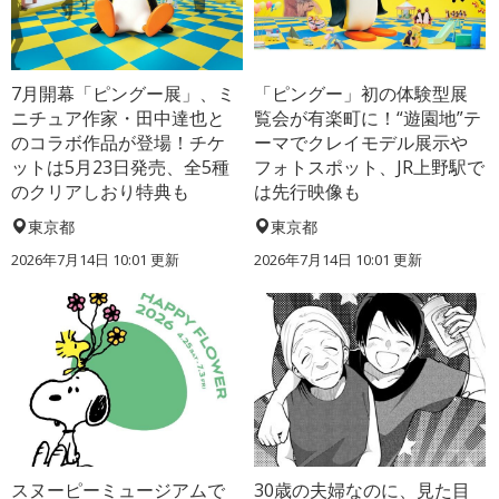
7月開幕「ピングー展」、ミ
「ピングー」初の体験型展
ニチュア作家・田中達也と
覧会が有楽町に！“遊園地”テ
のコラボ作品が登場！チケ
ーマでクレイモデル展示や
ットは5月23日発売、全5種
フォトスポット、JR上野駅で
のクリアしおり特典も
は先行映像も
東京都
東京都
2026年7月14日 10:01 更新
2026年7月14日 10:01 更新
スヌーピーミュージアムで
30歳の夫婦なのに、見た目