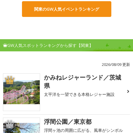
関東のGW人気イベントランキング
GW人気スポットランキングから探す【関東】
2026/08/09 更新
かみねレジャーランド／茨城
1
県
太平洋を一望できる本格レジャー施設
浮間公園／東京都
2
浮間ヶ池の周囲に広がる、風車がシンボル