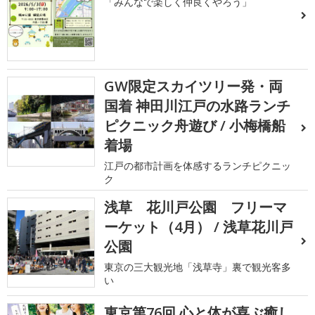
「みんなで楽しく仲良くやろう」
GW限定スカイツリー発・両
国着 神田川江戸の水路ランチ
ピクニック舟遊び / 小梅橋船
着場
江戸の都市計画を体感するランチピクニッ
ク
浅草 花川戸公園 フリーマ
ーケット（4月） / 浅草花川戸
公園
東京の三大観光地「浅草寺」裏で観光客多
い
東京第76回 心と体が喜ぶ癒し