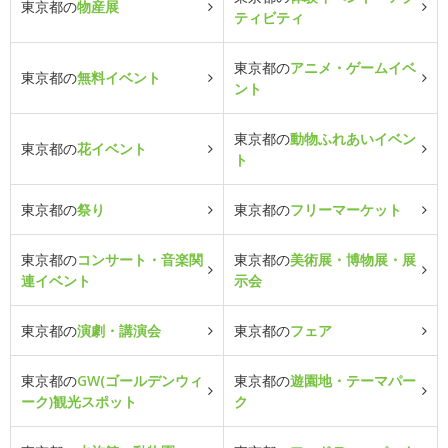
東京都の
物産展
ティビティ
東京都の
アニメ・ゲームイベ
東京都の
無料イベント
ント
東京都の
動物ふれあいイベン
東京都の
花イベント
ト
東京都の
祭り
東京都の
フリーマーケット
東京都の
コンサート・音楽関
東京都の
美術展・博物展・展
連イベント
示会
東京都の
演劇・講演会
東京都の
フェア
東京都の
GW(ゴールデンウィ
東京都の
遊園地・テーマパー
ーク)観光スポット
ク