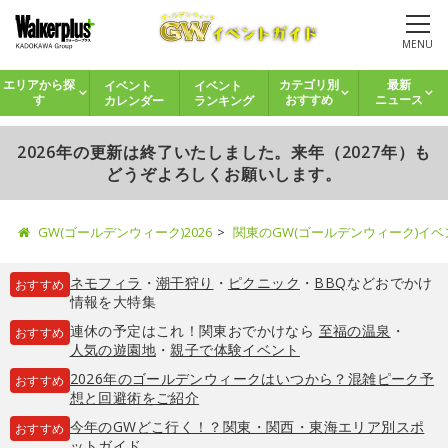
MENU
イベント
イベント
エリアから探
カテゴリ別
最新
カレンダー
ランキング
す
おすすめ
ニュース
2026年の更新は終了いたしました。来年（2027年）も
どうぞよろしくお願いします。
GW(ゴールデンウィーク)2026
関東のGW(ゴールデンウィーク)イ
ネモフィラ
・
潮干狩り
・
ピクニック
・
BBQ
などおでかけ
おすすめ
情報を大特集
連休の予定はこれ！関東おでかけなら
至福の温泉
・
おすすめ
人気の遊園地
・
親子で体験イベント
2026年のゴールデンウィークはいつから？混雑ピーク予
おすすめ
想と回避術をご紹介
今年のGWどこ行く！？関東・関西・東海エリア別スポ
おすすめ
ットガイド