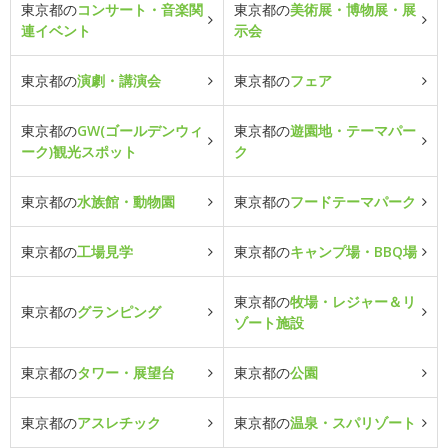
東京都の
コンサート・音楽関
東京都の
美術展・博物展・展
連イベント
示会
東京都の
演劇・講演会
東京都の
フェア
東京都の
GW(ゴールデンウィ
東京都の
遊園地・テーマパー
ーク)観光スポット
ク
東京都の
水族館・動物園
東京都の
フードテーマパーク
東京都の
工場見学
東京都の
キャンプ場・BBQ場
東京都の
牧場・レジャー＆リ
東京都の
グランピング
ゾート施設
東京都の
タワー・展望台
東京都の
公園
東京都の
アスレチック
東京都の
温泉・スパリゾート