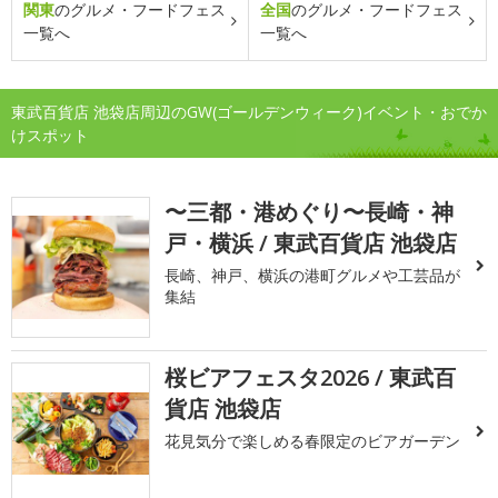
関東
のグルメ・フードフェス
全国
のグルメ・フードフェス
一覧へ
一覧へ
東武百貨店 池袋店周辺のGW(ゴールデンウィーク)イベント・おでか
けスポット
〜三都・港めぐり〜長崎・神
戸・横浜 / 東武百貨店 池袋店
長崎、神戸、横浜の港町グルメや工芸品が
集結
桜ビアフェスタ2026 / 東武百
貨店 池袋店
花見気分で楽しめる春限定のビアガーデン