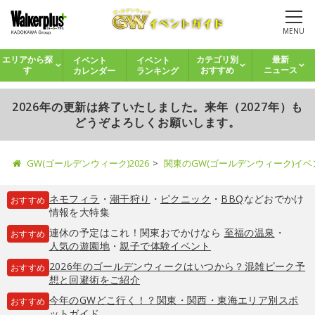
MENU
イベント
イベント
エリアから探
カテゴリ別
最新
カレンダー
ランキング
す
おすすめ
ニュース
2026年の更新は終了いたしました。来年（2027年）も
どうぞよろしくお願いします。
GW(ゴールデンウィーク)2026
関東のGW(ゴールデンウィーク)イ
ネモフィラ
・
潮干狩り
・
ピクニック
・
BBQ
などおでかけ
おすすめ
情報を大特集
連休の予定はこれ！関東おでかけなら
至福の温泉
・
おすすめ
人気の遊園地
・
親子で体験イベント
2026年のゴールデンウィークはいつから？混雑ピーク予
おすすめ
想と回避術をご紹介
今年のGWどこ行く！？関東・関西・東海エリア別スポ
おすすめ
ットガイド