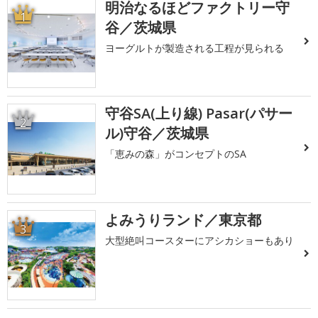
明治なるほどファクトリー守
1
谷／茨城県
ヨーグルトが製造される工程が見られる
守谷SA(上り線) Pasar(パサー
2
ル)守谷／茨城県
「恵みの森」がコンセプトのSA
よみうりランド／東京都
3
大型絶叫コースターにアシカショーもあり