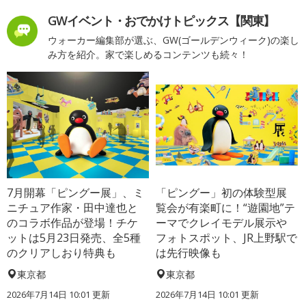
GWイベント・おでかけトピックス【関東】
ウォーカー編集部が選ぶ、GW(ゴールデンウィーク)の楽し
み方を紹介。家で楽しめるコンテンツも続々！
7月開幕「ピングー展」、ミ
「ピングー」初の体験型展
ニチュア作家・田中達也と
覧会が有楽町に！“遊園地”テ
のコラボ作品が登場！チケ
ーマでクレイモデル展示や
ットは5月23日発売、全5種
フォトスポット、JR上野駅で
のクリアしおり特典も
は先行映像も
東京都
東京都
2026年7月14日 10:01 更新
2026年7月14日 10:01 更新