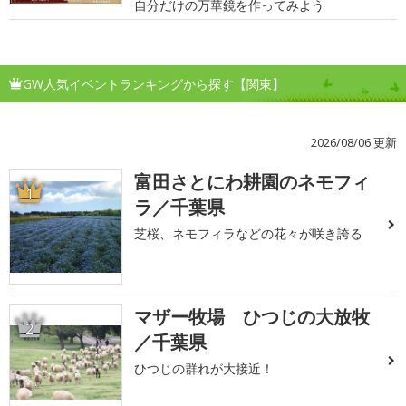
自分だけの万華鏡を作ってみよう
GW人気イベントランキングから探す【関東】
2026/08/06 更新
富田さとにわ耕園のネモフィ
1
ラ／千葉県
芝桜、ネモフィラなどの花々が咲き誇る
マザー牧場 ひつじの大放牧
2
／千葉県
ひつじの群れが大接近！