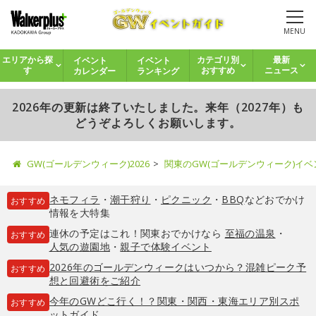
MENU
イベント
イベント
エリアから探
カテゴリ別
最新
カレンダー
ランキング
す
おすすめ
ニュース
2026年の更新は終了いたしました。来年（2027年）も
どうぞよろしくお願いします。
GW(ゴールデンウィーク)2026
関東のGW(ゴールデンウィーク)イ
ネモフィラ
・
潮干狩り
・
ピクニック
・
BBQ
などおでかけ
おすすめ
情報を大特集
連休の予定はこれ！関東おでかけなら
至福の温泉
・
おすすめ
人気の遊園地
・
親子で体験イベント
2026年のゴールデンウィークはいつから？混雑ピーク予
おすすめ
想と回避術をご紹介
今年のGWどこ行く！？関東・関西・東海エリア別スポ
おすすめ
ットガイド