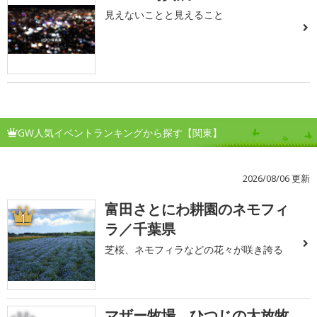
見えないことと見えること
GW人気イベントランキングから探す【関東】
2026/08/06 更新
富田さとにわ耕園のネモフィ
1
ラ／千葉県
芝桜、ネモフィラなどの花々が咲き誇る
マザー牧場 ひつじの大放牧