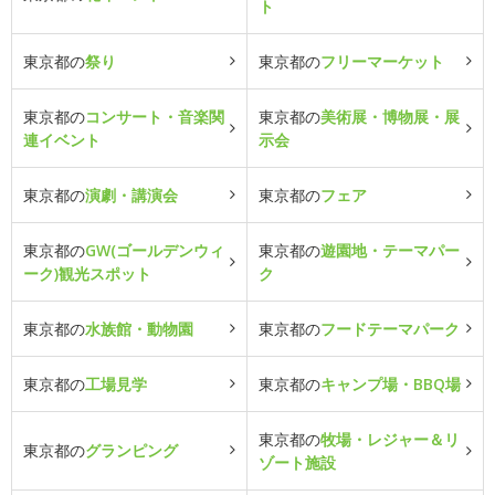
ト
東京都の
祭り
東京都の
フリーマーケット
東京都の
コンサート・音楽関
東京都の
美術展・博物展・展
連イベント
示会
東京都の
演劇・講演会
東京都の
フェア
東京都の
GW(ゴールデンウィ
東京都の
遊園地・テーマパー
ーク)観光スポット
ク
東京都の
水族館・動物園
東京都の
フードテーマパーク
東京都の
工場見学
東京都の
キャンプ場・BBQ場
東京都の
牧場・レジャー＆リ
東京都の
グランピング
ゾート施設