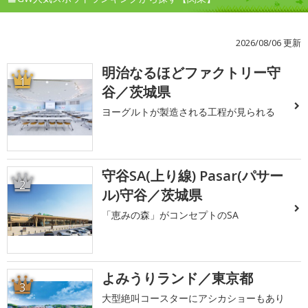
2026/08/06 更新
明治なるほどファクトリー守
1
谷／茨城県
ヨーグルトが製造される工程が見られる
守谷SA(上り線) Pasar(パサー
2
ル)守谷／茨城県
「恵みの森」がコンセプトのSA
よみうりランド／東京都
3
大型絶叫コースターにアシカショーもあり