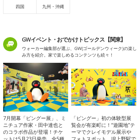
四国
九州・沖縄
GWイベント・おでかけトピックス【関東】
ウォーカー編集部が選ぶ、GW(ゴールデンウィーク)の楽し
み方を紹介。家で楽しめるコンテンツも続々！
7月開幕「ピングー展」、ミ
「ピングー」初の体験型展
ニチュア作家・田中達也と
覧会が有楽町に！“遊園地”テ
のコラボ作品が登場！チケ
ーマでクレイモデル展示や
ットは5月23日発売、全5種
フォトスポット、JR上野駅で