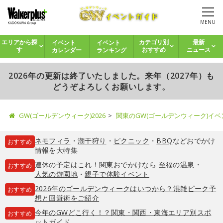
MENU
イベント
イベント
エリアから探
カテゴリ別
最新
カレンダー
ランキング
す
おすすめ
ニュース
2026年の更新は終了いたしました。来年（2027年）も
どうぞよろしくお願いします。
GW(ゴールデンウィーク)2026
関東のGW(ゴールデンウィーク)イ
ネモフィラ
・
潮干狩り
・
ピクニック
・
BBQ
などおでかけ
おすすめ
情報を大特集
連休の予定はこれ！関東おでかけなら
至福の温泉
・
おすすめ
人気の遊園地
・
親子で体験イベント
2026年のゴールデンウィークはいつから？混雑ピーク予
おすすめ
想と回避術をご紹介
今年のGWどこ行く！？関東・関西・東海エリア別スポ
おすすめ
ットガイド