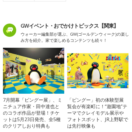
GWイベント・おでかけトピックス【関東】
ウォーカー編集部が選ぶ、GW(ゴールデンウィーク)の楽し
み方を紹介。家で楽しめるコンテンツも続々！
7月開幕「ピングー展」、ミ
「ピングー」初の体験型展
ニチュア作家・田中達也と
覧会が有楽町に！“遊園地”テ
のコラボ作品が登場！チケ
ーマでクレイモデル展示や
ットは5月23日発売、全5種
フォトスポット、JR上野駅で
のクリアしおり特典も
は先行映像も