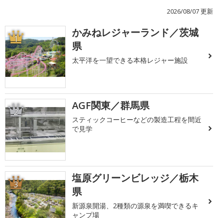
2026/08/07 更新
かみねレジャーランド／茨城
1
県
太平洋を一望できる本格レジャー施設
AGF関東／群馬県
2
スティックコーヒーなどの製造工程を間近
で見学
塩原グリーンビレッジ／栃木
3
県
新源泉開湯、2種類の源泉を満喫できるキ
ャンプ場