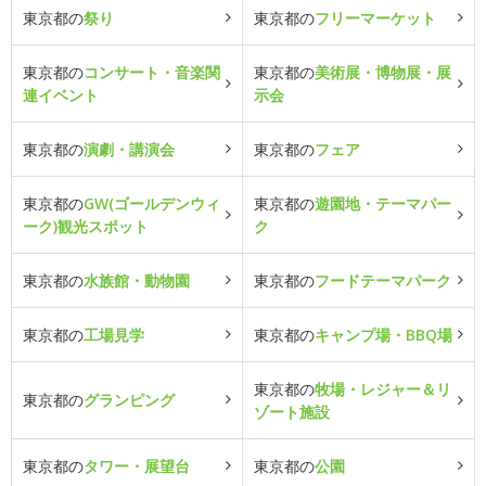
東京都の
祭り
東京都の
フリーマーケット
東京都の
コンサート・音楽関
東京都の
美術展・博物展・展
連イベント
示会
東京都の
演劇・講演会
東京都の
フェア
東京都の
GW(ゴールデンウィ
東京都の
遊園地・テーマパー
ーク)観光スポット
ク
東京都の
水族館・動物園
東京都の
フードテーマパーク
東京都の
工場見学
東京都の
キャンプ場・BBQ場
東京都の
牧場・レジャー＆リ
東京都の
グランピング
ゾート施設
東京都の
タワー・展望台
東京都の
公園