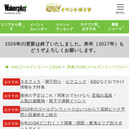
MENU
イベント
イベント
エリアから探
カテゴリ別
最新
カレンダー
ランキング
す
おすすめ
ニュース
2026年の更新は終了いたしました。来年（2027年）も
どうぞよろしくお願いします。
GW(ゴールデンウィーク)2026
関東のGW(ゴールデンウィーク)イ
ネモフィラ
・
潮干狩り
・
ピクニック
・
BBQ
などおでかけ
おすすめ
情報を大特集
連休の予定はこれ！関東おでかけなら
至福の温泉
・
おすすめ
人気の遊園地
・
親子で体験イベント
2026年のゴールデンウィークはいつから？混雑ピーク予
おすすめ
想と回避術をご紹介
今年のGWどこ行く！？関東・関西・東海エリア別スポ
おすすめ
ットガイド