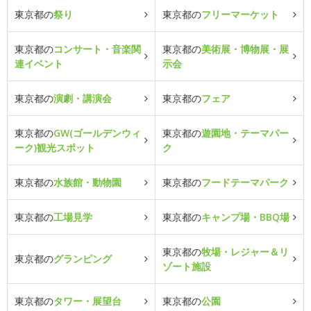
東京都の
祭り
東京都の
フリーマーケット
東京都の
コンサート・音楽関
東京都の
美術展・博物展・展
連イベント
示会
東京都の
演劇・講演会
東京都の
フェア
東京都の
GW(ゴールデンウィ
東京都の
遊園地・テーマパー
ーク)観光スポット
ク
東京都の
水族館・動物園
東京都の
フードテーマパーク
東京都の
工場見学
東京都の
キャンプ場・BBQ場
東京都の
牧場・レジャー＆リ
東京都の
グランピング
ゾート施設
東京都の
タワー・展望台
東京都の
公園