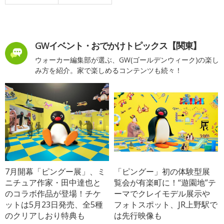
GWイベント・おでかけトピックス【関東】
ウォーカー編集部が選ぶ、GW(ゴールデンウィーク)の楽し
み方を紹介。家で楽しめるコンテンツも続々！
7月開幕「ピングー展」、ミ
「ピングー」初の体験型展
ニチュア作家・田中達也と
覧会が有楽町に！“遊園地”テ
のコラボ作品が登場！チケ
ーマでクレイモデル展示や
ットは5月23日発売、全5種
フォトスポット、JR上野駅で
のクリアしおり特典も
は先行映像も