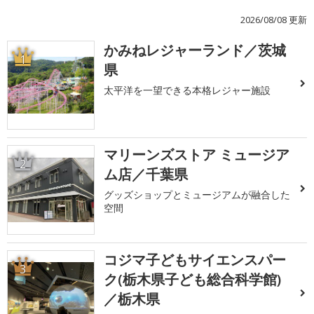
2026/08/08 更新
かみねレジャーランド／茨城
1
県
太平洋を一望できる本格レジャー施設
マリーンズストア ミュージア
2
ム店／千葉県
グッズショップとミュージアムが融合した
空間
コジマ子どもサイエンスパー
3
ク(栃木県子ども総合科学館)
／栃木県