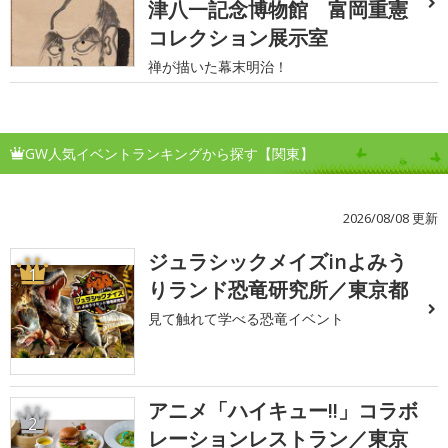
津八一記念博物館 富岡重憲
コレクション展示室
禅が描いた幕末明治！
GW人気イベントランキングから探す【関東】
2026/08/08 更新
ジュラシックメイズinよみう
1
りランド恐竜研究所／東京都
見て触れて学べる恐竜イベント
アニメ「ハイキュー!!」コラボ
2
レーションレストラン／東京