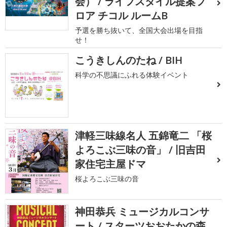
会） / ライフスタイル提案フ
ロア チコル ルームB
予選を勝ち抜いて、全国大会出場を目指
せ！
こうきしんのたね / BIH
科学の不思議にふれる体験イベント
津軽三味線名人 五錦竜二 「桜
よろこぶ三味の音」 / 旧吉田
家住宅主屋ドマ
桜よろこぶ三味の音
神田恭兵 ミュージカルコンサ
ート / スターツおおたかの森