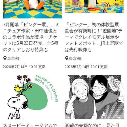
7月開幕「ピングー展」、ミ
「ピングー」初の体験型展
ニチュア作家・田中達也と
覧会が有楽町に！“遊園地”テ
のコラボ作品が登場！チケ
ーマでクレイモデル展示や
ットは5月23日発売、全5種
フォトスポット、JR上野駅で
のクリアしおり特典も
は先行映像も
東京都
東京都
2026年7月14日 10:01 更新
2026年7月14日 10:01 更新
スヌーピーミュージアムで
30歳の夫婦なのに、見た目