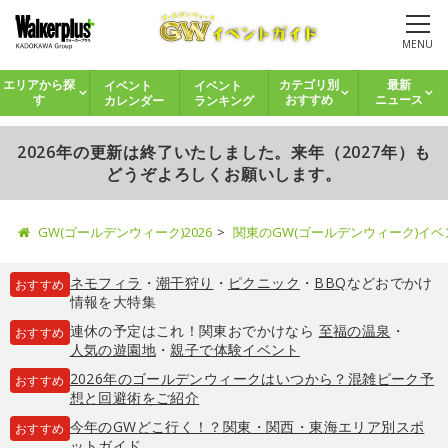
MENU
イベント
イベント
エリアから探
カテゴリ別
最新
カレンダー
ランキング
す
おすすめ
ニュース
2026年の更新は終了いたしました。来年（2027年）も
どうぞよろしくお願いします。
GW(ゴールデンウィーク)2026
関東のGW(ゴールデンウィーク)イ
ネモフィラ
・
潮干狩り
・
ピクニック
・
BBQ
などおでかけ
おすすめ
情報を大特集
連休の予定はこれ！関東おでかけなら
至福の温泉
・
おすすめ
人気の遊園地
・
親子で体験イベント
2026年のゴールデンウィークはいつから？混雑ピーク予
おすすめ
想と回避術をご紹介
今年のGWどこ行く！？関東・関西・東海エリア別スポ
おすすめ
ットガイド