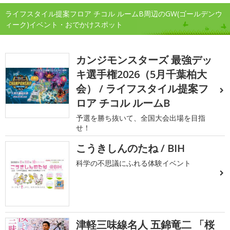
ライフスタイル提案フロア チコル ルームB周辺のGW(ゴールデンウ
ィーク)イベント・おでかけスポット
カンジモンスターズ 最強デッ
キ選手権2026（5月千葉柏大
会） / ライフスタイル提案フ
ロア チコル ルームB
予選を勝ち抜いて、全国大会出場を目指
せ！
こうきしんのたね / BIH
科学の不思議にふれる体験イベント
津軽三味線名人 五錦竜二 「桜