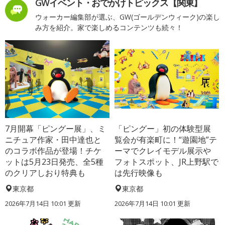
GWイベント・おでかけトピックス【関東】
ウォーカー編集部が選ぶ、GW(ゴールデンウィーク)の楽し
み方を紹介。家で楽しめるコンテンツも続々！
7月開幕「ピングー展」、ミ
「ピングー」初の体験型展
ニチュア作家・田中達也と
覧会が有楽町に！“遊園地”テ
のコラボ作品が登場！チケ
ーマでクレイモデル展示や
ットは5月23日発売、全5種
フォトスポット、JR上野駅で
のクリアしおり特典も
は先行映像も
東京都
東京都
2026年7月14日 10:01 更新
2026年7月14日 10:01 更新