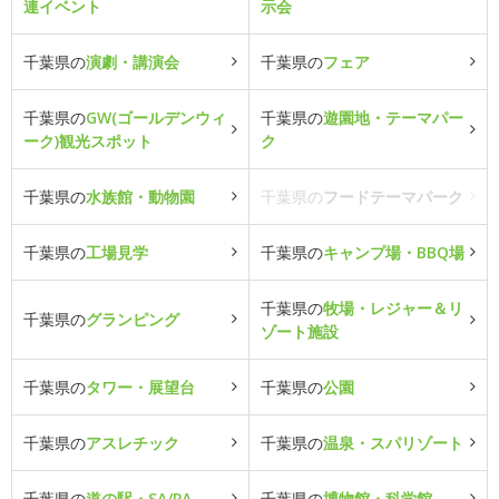
連イベント
示会
千葉県の
演劇・講演会
千葉県の
フェア
千葉県の
GW(ゴールデンウィ
千葉県の
遊園地・テーマパー
ーク)観光スポット
ク
千葉県の
水族館・動物園
千葉県の
フードテーマパーク
千葉県の
工場見学
千葉県の
キャンプ場・BBQ場
千葉県の
牧場・レジャー＆リ
千葉県の
グランピング
ゾート施設
千葉県の
タワー・展望台
千葉県の
公園
千葉県の
アスレチック
千葉県の
温泉・スパリゾート
千葉県の
道の駅・SA/PA
千葉県の
博物館・科学館