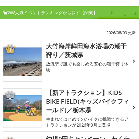
GW人気イベントランキングから探す【関東】
2026/08/09 更新
大竹海岸鉾田海水浴場の潮干
1
狩り／茨城県
放流型で誰でも楽しめる安心の潮干狩り体
験
【新アトラクション】KIDS
2
BIKE FIELD(キッズバイクフィ
ールド)／栃木県
生まれてはじめてのバイクに挑戦できるア
トラクションが2026年3月に登場
幼児0円キャンペーン わくわ