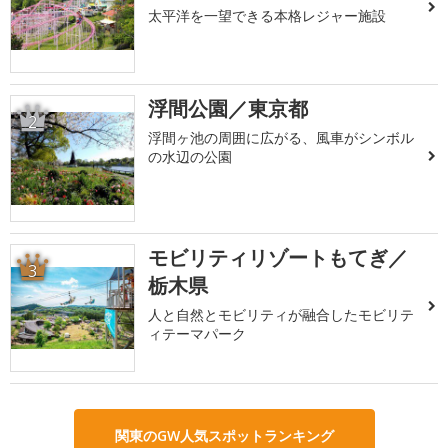
太平洋を一望できる本格レジャー施設
浮間公園／東京都
2
浮間ヶ池の周囲に広がる、風車がシンボル
の水辺の公園
モビリティリゾートもてぎ／
3
栃木県
人と自然とモビリティが融合したモビリテ
ィテーマパーク
関東のGW人気スポットランキング