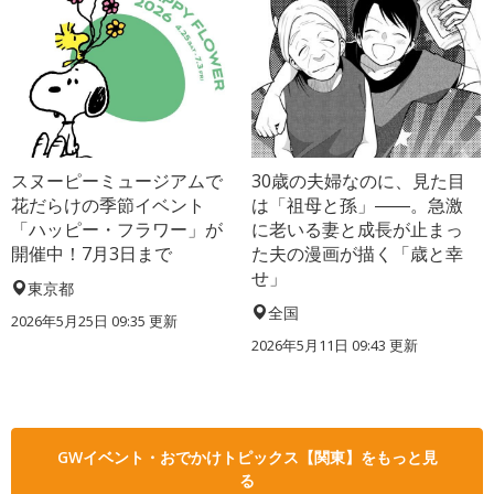
スヌーピーミュージアムで
30歳の夫婦なのに、見た目
花だらけの季節イベント
は「祖母と孫」――。急激
「ハッピー・フラワー」が
に老いる妻と成長が止まっ
開催中！7月3日まで
た夫の漫画が描く「歳と幸
せ」
東京都
全国
2026年5月25日 09:35 更新
2026年5月11日 09:43 更新
GWイベント・おでかけトピックス【関東】をもっと見
る