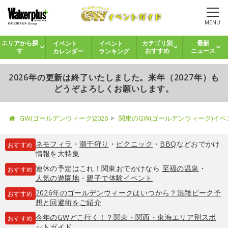
MENU
イベント
イベント
エリアから探
カテゴリ別
最新
カレンダー
ランキング
す
おすすめ
ニュース
2026年の更新は終了いたしました。来年（2027年）も
どうぞよろしくお願いします。
GW(ゴールデンウィーク)2026
関東のGW(ゴールデンウィーク)イ
ネモフィラ
・
潮干狩り
・
ピクニック
・
BBQ
などおでかけ
おすすめ
情報を大特集
連休の予定はこれ！関東おでかけなら
至福の温泉
・
おすすめ
人気の遊園地
・
親子で体験イベント
2026年のゴールデンウィークはいつから？混雑ピーク予
おすすめ
想と回避術をご紹介
今年のGWどこ行く！？関東・関西・東海エリア別スポ
おすすめ
ットガイド