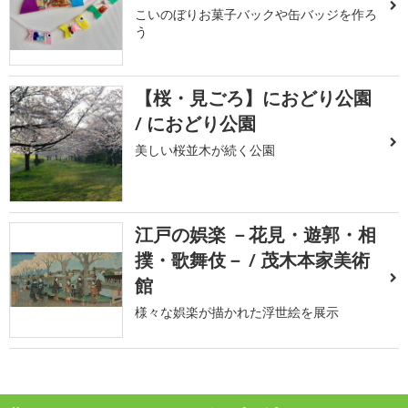
こいのぼりお菓子バックや缶バッジを作ろ
う
【桜・見ごろ】におどり公園
/ におどり公園
美しい桜並木が続く公園
江戸の娯楽 －花見・遊郭・相
撲・歌舞伎－ / 茂木本家美術
館
様々な娯楽が描かれた浮世絵を展示