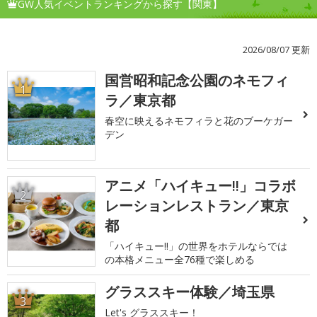
GW人気イベントランキングから探す【関東】
2026/08/07 更新
国営昭和記念公園のネモフィ
1
ラ／東京都
春空に映えるネモフィラと花のブーケガー
デン
アニメ「ハイキュー!!」コラボ
2
レーションレストラン／東京
都
「ハイキュー!!」の世界をホテルならでは
の本格メニュー全76種で楽しめる
グラススキー体験／埼玉県
3
Let's グラススキー！