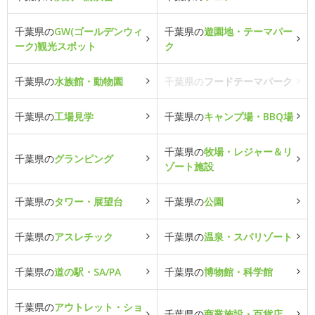
千葉県の
GW(ゴールデンウィ
千葉県の
遊園地・テーマパー
ーク)観光スポット
ク
千葉県の
水族館・動物園
千葉県の
フードテーマパーク
千葉県の
工場見学
千葉県の
キャンプ場・BBQ場
千葉県の
牧場・レジャー＆リ
千葉県の
グランピング
ゾート施設
千葉県の
タワー・展望台
千葉県の
公園
千葉県の
アスレチック
千葉県の
温泉・スパリゾート
千葉県の
道の駅・SA/PA
千葉県の
博物館・科学館
千葉県の
アウトレット・ショ
千葉県の
商業施設・百貨店