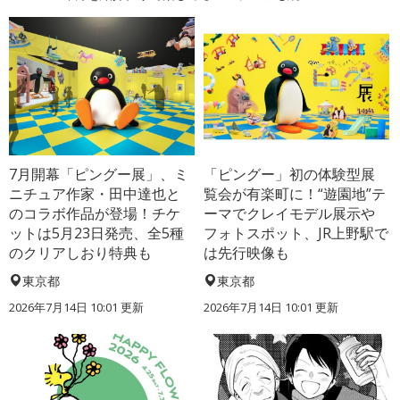
7月開幕「ピングー展」、ミ
「ピングー」初の体験型展
ニチュア作家・田中達也と
覧会が有楽町に！“遊園地”テ
のコラボ作品が登場！チケ
ーマでクレイモデル展示や
ットは5月23日発売、全5種
フォトスポット、JR上野駅で
のクリアしおり特典も
は先行映像も
東京都
東京都
2026年7月14日 10:01 更新
2026年7月14日 10:01 更新