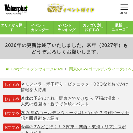
MENU
イベント
イベント
エリアから探
カテゴリ別
最新
カレンダー
ランキング
す
おすすめ
ニュース
2026年の更新は終了いたしました。来年（2027年）も
どうぞよろしくお願いします。
GW(ゴールデンウィーク)2026
関東のGW(ゴールデンウィーク)イ
ネモフィラ
・
潮干狩り
・
ピクニック
・
BBQ
などおでかけ
おすすめ
情報を大特集
連休の予定はこれ！関東おでかけなら
至福の温泉
・
おすすめ
人気の遊園地
・
親子で体験イベント
2026年のゴールデンウィークはいつから？混雑ピーク予
おすすめ
想と回避術をご紹介
今年のGWどこ行く！？関東・関西・東海エリア別スポ
おすすめ
ットガイド