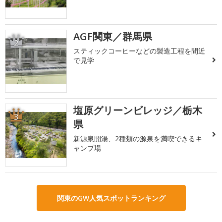
AGF関東／群馬県
2
スティックコーヒーなどの製造工程を間近
で見学
塩原グリーンビレッジ／栃木
3
県
新源泉開湯、2種類の源泉を満喫できるキ
ャンプ場
関東のGW人気スポットランキング