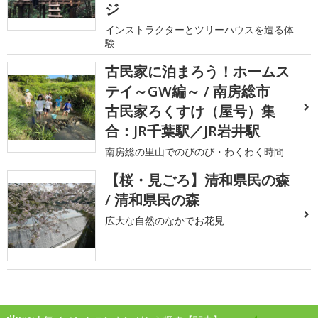
ジ
インストラクターとツリーハウスを造る体
験
古民家に泊まろう！ホームス
テイ～GW編～ / 南房総市
古民家ろくすけ（屋号）集
合：JR千葉駅／JR岩井駅
南房総の里山でのびのび・わくわく時間
【桜・見ごろ】清和県民の森
/ 清和県民の森
広大な自然のなかでお花見