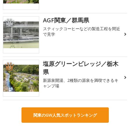
AGF関東／群馬県
2
スティックコーヒーなどの製造工程を間近
で見学
塩原グリーンビレッジ／栃木
3
県
新源泉開湯、2種類の源泉を満喫できるキ
ャンプ場
関東のGW人気スポットランキング