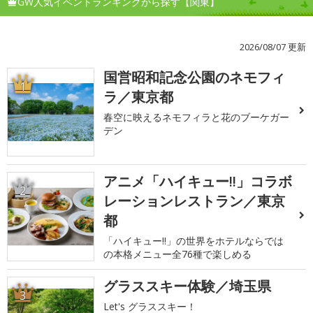
GW人気イベントランキングから探す【関東】
2026/08/07 更新
国営昭和記念公園のネモフィ
1
ラ／東京都
春空に映えるネモフィラと花のブーケガー
デン
アニメ「ハイキュー!!」コラボ
2
レーションレストラン／東京
都
「ハイキュー!!」の世界をホテルならでは
の本格メニュー全76種で楽しめる
グラススキー体験／埼玉県
3
Let's グラススキー！