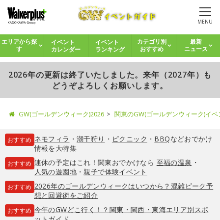
MENU
イベント
イベント
エリアから探
カテゴリ別
最新
カレンダー
ランキング
す
おすすめ
ニュース
2026年の更新は終了いたしました。来年（2027年）も
どうぞよろしくお願いします。
GW(ゴールデンウィーク)2026
関東のGW(ゴールデンウィーク)イ
ネモフィラ
・
潮干狩り
・
ピクニック
・
BBQ
などおでかけ
おすすめ
情報を大特集
連休の予定はこれ！関東おでかけなら
至福の温泉
・
おすすめ
人気の遊園地
・
親子で体験イベント
2026年のゴールデンウィークはいつから？混雑ピーク予
おすすめ
想と回避術をご紹介
今年のGWどこ行く！？関東・関西・東海エリア別スポ
おすすめ
ットガイド