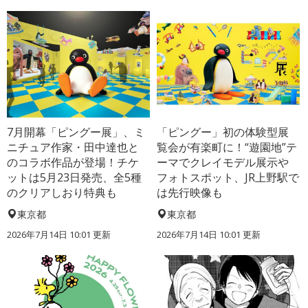
7月開幕「ピングー展」、ミ
「ピングー」初の体験型展
ニチュア作家・田中達也と
覧会が有楽町に！“遊園地”テ
のコラボ作品が登場！チケ
ーマでクレイモデル展示や
ットは5月23日発売、全5種
フォトスポット、JR上野駅で
のクリアしおり特典も
は先行映像も
東京都
東京都
2026年7月14日 10:01 更新
2026年7月14日 10:01 更新