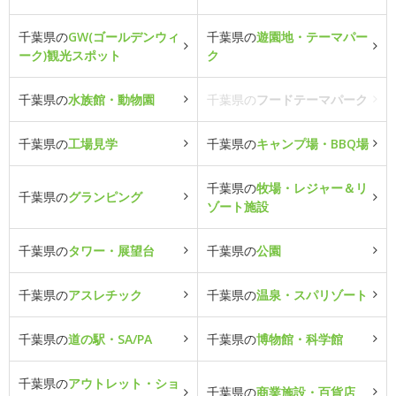
千葉県の
GW(ゴールデンウィ
千葉県の
遊園地・テーマパー
ーク)観光スポット
ク
千葉県の
水族館・動物園
千葉県の
フードテーマパーク
千葉県の
工場見学
千葉県の
キャンプ場・BBQ場
千葉県の
牧場・レジャー＆リ
千葉県の
グランピング
ゾート施設
千葉県の
タワー・展望台
千葉県の
公園
千葉県の
アスレチック
千葉県の
温泉・スパリゾート
千葉県の
道の駅・SA/PA
千葉県の
博物館・科学館
千葉県の
アウトレット・ショ
千葉県の
商業施設・百貨店