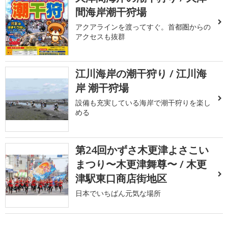
間海岸潮干狩場
アクアラインを渡ってすぐ。首都圏からの
アクセスも抜群
江川海岸の潮干狩り / 江川海
岸 潮干狩場
設備も充実している海岸で潮干狩りを楽し
める
第24回かずさ木更津よさこい
まつり〜木更津舞尊〜 / 木更
津駅東口商店街地区
日本でいちばん元気な場所