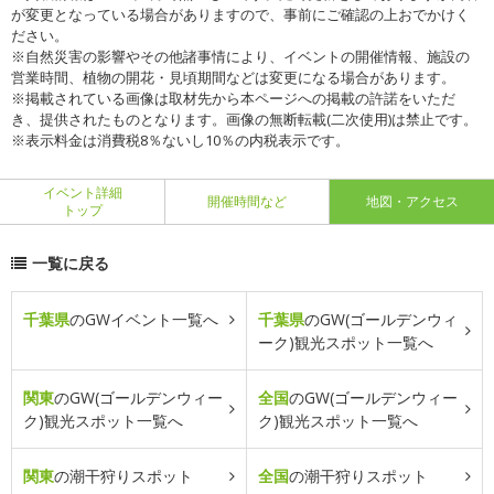
が変更となっている場合がありますので、事前にご確認の上おでかけく
ださい。
※自然災害の影響やその他諸事情により、イベントの開催情報、施設の
営業時間、植物の開花・見頃期間などは変更になる場合があります。
※掲載されている画像は取材先から本ページへの掲載の許諾をいただ
き、提供されたものとなります。画像の無断転載(二次使用)は禁止です。
※表示料金は消費税8％ないし10％の内税表示です。
イベント詳細
開催時間など
地図・アクセス
トップ
一覧に戻る
千葉県
のGWイベント一覧へ
千葉県
のGW(ゴールデンウィ
ーク)観光スポット一覧へ
関東
のGW(ゴールデンウィー
全国
のGW(ゴールデンウィー
ク)観光スポット一覧へ
ク)観光スポット一覧へ
関東
の潮干狩りスポット
全国
の潮干狩りスポット