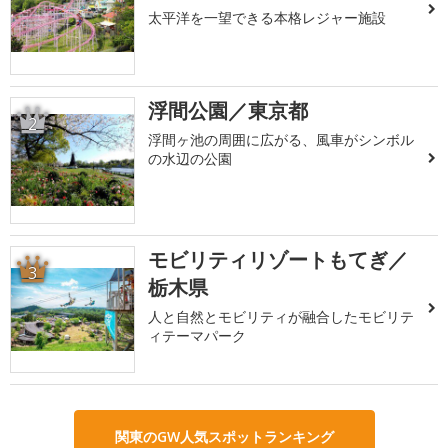
太平洋を一望できる本格レジャー施設
浮間公園／東京都
2
浮間ヶ池の周囲に広がる、風車がシンボル
の水辺の公園
モビリティリゾートもてぎ／
3
栃木県
人と自然とモビリティが融合したモビリテ
ィテーマパーク
関東のGW人気スポットランキング