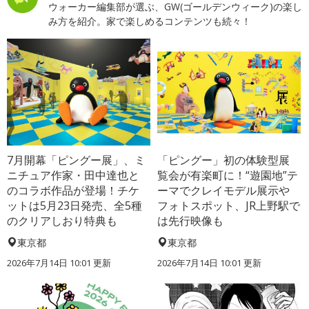
ウォーカー編集部が選ぶ、GW(ゴールデンウィーク)の楽し
み方を紹介。家で楽しめるコンテンツも続々！
7月開幕「ピングー展」、ミ
「ピングー」初の体験型展
ニチュア作家・田中達也と
覧会が有楽町に！“遊園地”テ
のコラボ作品が登場！チケ
ーマでクレイモデル展示や
ットは5月23日発売、全5種
フォトスポット、JR上野駅で
のクリアしおり特典も
は先行映像も
東京都
東京都
2026年7月14日 10:01 更新
2026年7月14日 10:01 更新