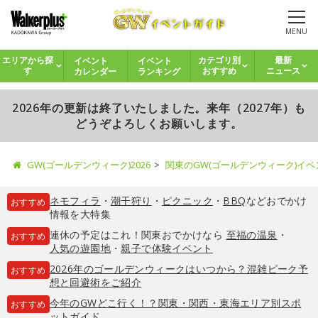
MENU
イベント
イベント
エリアから探
カテゴリ別
最新
カレンダー
ランキング
す
おすすめ
ニュース
2026年の更新は終了いたしました。来年（2027年）も
どうぞよろしくお願いします。
GW(ゴールデンウィーク)2026
関東のGW(ゴールデンウィーク)イ
ネモフィラ
・
潮干狩り
・
ピクニック
・
BBQ
などおでかけ
おすすめ
情報を大特集
連休の予定はこれ！関東おでかけなら
至福の温泉
・
おすすめ
人気の遊園地
・
親子で体験イベント
2026年のゴールデンウィークはいつから？混雑ピーク予
おすすめ
想と回避術をご紹介
今年のGWどこ行く！？関東・関西・東海エリア別スポ
おすすめ
ットガイド