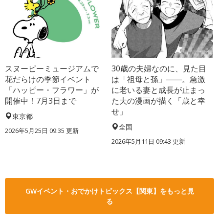
スヌーピーミュージアムで
30歳の夫婦なのに、見た目
花だらけの季節イベント
は「祖母と孫」――。急激
「ハッピー・フラワー」が
に老いる妻と成長が止まっ
開催中！7月3日まで
た夫の漫画が描く「歳と幸
せ」
東京都
全国
2026年5月25日 09:35 更新
2026年5月11日 09:43 更新
GWイベント・おでかけトピックス【関東】をもっと見
る