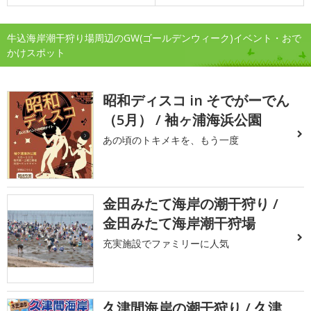
牛込海岸潮干狩り場周辺のGW(ゴールデンウィーク)イベント・おで
かけスポット
昭和ディスコ in そでがーでん
（5月） / 袖ヶ浦海浜公園
あの頃のトキメキを、もう一度
金田みたて海岸の潮干狩り /
金田みたて海岸潮干狩場
充実施設でファミリーに人気
久津間海岸の潮干狩り / 久津