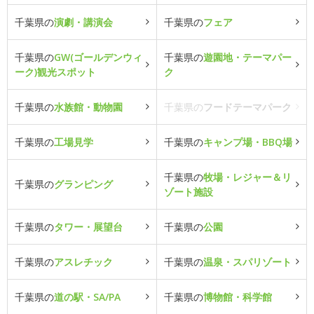
千葉県の
演劇・講演会
千葉県の
フェア
千葉県の
GW(ゴールデンウィ
千葉県の
遊園地・テーマパー
ーク)観光スポット
ク
千葉県の
水族館・動物園
千葉県の
フードテーマパーク
千葉県の
工場見学
千葉県の
キャンプ場・BBQ場
千葉県の
牧場・レジャー＆リ
千葉県の
グランピング
ゾート施設
千葉県の
タワー・展望台
千葉県の
公園
千葉県の
アスレチック
千葉県の
温泉・スパリゾート
千葉県の
道の駅・SA/PA
千葉県の
博物館・科学館