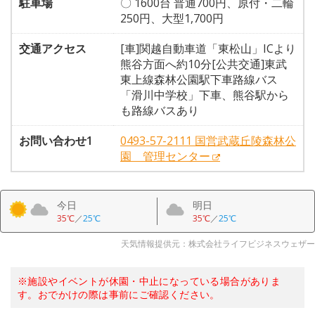
駐車場
〇 1600台 普通700円、原付・二輪
250円、大型1,700円
交通アクセス
[車]関越自動車道「東松山」ICより
熊谷方面へ約10分[公共交通]東武
東上線森林公園駅下車路線バス
「滑川中学校」下車、熊谷駅から
も路線バスあり
お問い合わせ1
0493-57-2111 国営武蔵丘陵森林公
園 管理センター
今日
明日
35℃
／
25℃
35℃
／
25℃
天気情報提供元：株式会社ライフビジネスウェザー
※施設やイベントが休園・中止になっている場合がありま
す。おでかけの際は事前にご確認ください。