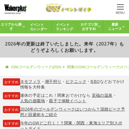
MENU
イベント
イベント
エリアから探
カテゴリ別
最新
カレンダー
ランキング
す
おすすめ
ニュース
2026年の更新は終了いたしました。来年（2027年）も
どうぞよろしくお願いします。
GW(ゴールデンウィーク)2026
関東のGW(ゴールデンウィーク)イ
ネモフィラ
・
潮干狩り
・
ピクニック
・
BBQ
などおでかけ
おすすめ
情報を大特集
連休の予定はこれ！関東おでかけなら
至福の温泉
・
おすすめ
人気の遊園地
・
親子で体験イベント
2026年のゴールデンウィークはいつから？混雑ピーク予
おすすめ
想と回避術をご紹介
今年のGWどこ行く！？関東・関西・東海エリア別スポ
おすすめ
ットガイド