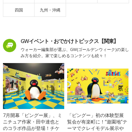
四国
九州・沖縄
GWイベント・おでかけトピックス【関東】
ウォーカー編集部が選ぶ、GW(ゴールデンウィーク)の楽し
み方を紹介。家で楽しめるコンテンツも続々！
7月開幕「ピングー展」、ミ
「ピングー」初の体験型展
ニチュア作家・田中達也と
覧会が有楽町に！“遊園地”テ
のコラボ作品が登場！チケ
ーマでクレイモデル展示や