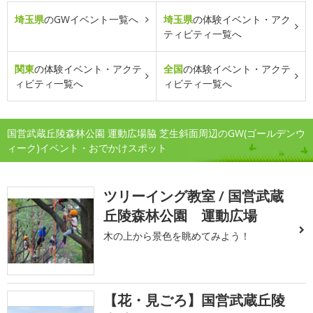
埼玉県
のGWイベント一覧へ
埼玉県
の体験イベント・アク
ティビティ一覧へ
関東
の体験イベント・アクテ
全国
の体験イベント・アクテ
ィビティ一覧へ
ィビティ一覧へ
国営武蔵丘陵森林公園 運動広場脇 芝生斜面周辺のGW(ゴールデンウ
ィーク)イベント・おでかけスポット
ツリーイング教室 / 国営武蔵
丘陵森林公園 運動広場
木の上から景色を眺めてみよう！
【花・見ごろ】国営武蔵丘陵