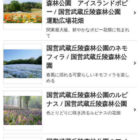
森林公園 アイスランドポピ
ー / 国営武蔵丘陵森林公園
運動広場花畑
関東最大級、鮮やかなポピー花畑に包まれ
て
国営武蔵丘陵森林公園のネモ
フィラ / 国営武蔵丘陵森林公
園
春風に揺れる可愛らしいネモフィラを楽し
める
国営武蔵丘陵森林公園のルピ
ナス / 国営武蔵丘陵森林公園
色とりどりに咲き誇るルピナスの花畑