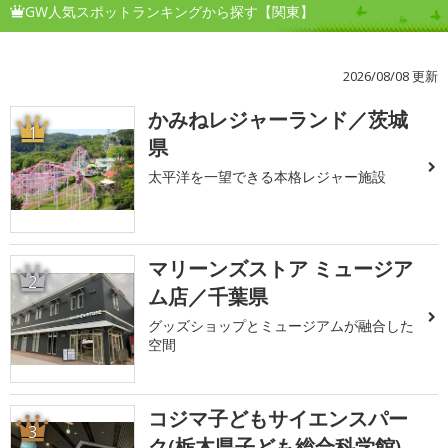
GW人気スポットランキングから探す【関東】
2026/08/08 更新
かみねレジャーランド／茨城
1
県
太平洋を一望できる本格レジャー施設
マリーンズストア ミュージア
2
ム店／千葉県
グッズショップとミュージアムが融合した
空間
コジマ子どもサイエンスパー
3
ク(栃木県子ども総合科学館)