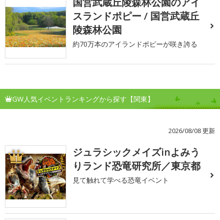
国営武蔵丘陵森林公園のアイ
スランドポピー / 国営武蔵丘
陵森林公園
約70万本のアイランドポピーが咲き誇る
GW人気イベントランキングから探す【関東】
2026/08/08 更新
ジュラシックメイズinよみう
1
りランド恐竜研究所／東京都
見て触れて学べる恐竜イベント