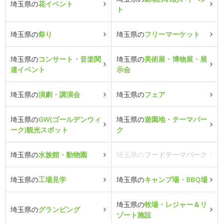
埼玉県の
花イベント
ト
埼玉県の
祭り
埼玉県の
フリーマーケット
埼玉県の
コンサート・音楽関
埼玉県の
美術展・博物展・展
連イベント
示会
埼玉県の
演劇・講演会
埼玉県の
フェア
埼玉県の
GW(ゴールデンウィ
埼玉県の
遊園地・テーマパー
ーク)観光スポット
ク
埼玉県の
水族館・動物園
埼玉県の
フードテーマパーク
埼玉県の
工場見学
埼玉県の
キャンプ場・BBQ場
埼玉県の
牧場・レジャー＆リ
埼玉県の
グランピング
ゾート施設