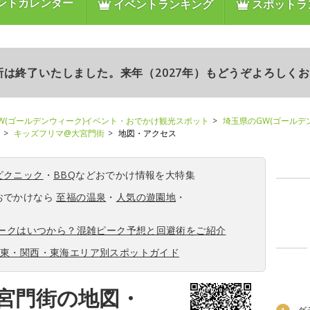
ントカレンダー
イベントランキング
スポットラ
更新は終了いたしました。来年（2027年）もどうぞよろしく
W(ゴールデンウィーク)イベント・おでかけ観光スポット
埼玉県のGW(ゴールデ
キッズフリマ@大宮門街
地図・アクセス
ピクニック
・
BBQ
などおでかけ情報を大特集
おでかけなら
至福の温泉
・
人気の遊園地
・
ィークはいつから？混雑ピーク予想と回避術をご紹介
関東・関西・東海エリア別スポットガイド
宮門街の地図・