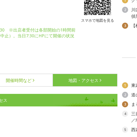
グ
1
川
2
偵
スマホで地図を見る
【
3
～15:30 ※出店者受付は各部開始の1時間前
止）。当日7:30にHPにて開催の状況
開催時間など
地図・アクセス
東
1
道
2
セス
ま
3
三
4
／
西
5