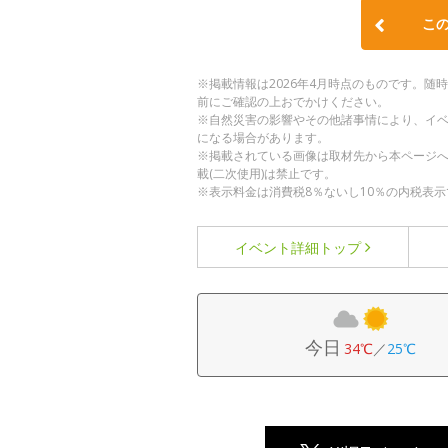
こ
※掲載情報は2026年4月時点のものです。
前にご確認の上おでかけください。
※自然災害の影響やその他諸事情により、イ
になる場合があります。
※掲載されている画像は取材先から本ページ
載(二次使用)は禁止です。
※表示料金は消費税8％ないし10％の内税表示
イベント詳細
トップ
今日
34℃
／
25℃