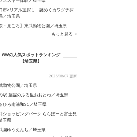
ラススキー体験／埼玉県
口市×リアル宝探し 謎めくカワグチ探
局／埼玉県
桜・見ごろ】東武動物公園／埼玉県
もっと見る
GWの人気スポットランキング
【埼玉県】
2026/08/07 更新
武動物公園／埼玉県
の駅 童謡のふる里おおとね／埼玉県
るひろ南浦和SC／埼玉県
井ショッピングパーク ららぽーと富士見
埼玉県
武園ゆうえんち／埼玉県