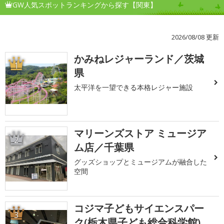
GW人気スポットランキングから探す【関東】
2026/08/08 更新
かみねレジャーランド／茨城
1
県
太平洋を一望できる本格レジャー施設
マリーンズストア ミュージア
2
ム店／千葉県
グッズショップとミュージアムが融合した
空間
コジマ子どもサイエンスパー
3
ク(栃木県子ども総合科学館)