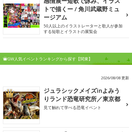
感情展ー短歌で詠み、イラス
トで描くー / 角川武蔵野ミュ
ージアム
50人以上のイラストレーターと歌人が参加
する短歌とイラストの展覧会
GW人気イベントランキングから探す【関東】
2026/08/08 更新
ジュラシックメイズinよみう
1
りランド恐竜研究所／東京都
見て触れて学べる恐竜イベント