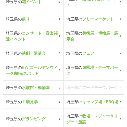
埼玉県の
花イベント
ト
埼玉県の
祭り
埼玉県の
フリーマーケット
埼玉県の
コンサート・音楽関
埼玉県の
美術展・博物展・展
連イベント
示会
埼玉県の
演劇・講演会
埼玉県の
フェア
埼玉県の
GW(ゴールデンウィ
埼玉県の
遊園地・テーマパー
ーク)観光スポット
ク
埼玉県の
水族館・動物園
埼玉県の
フードテーマパーク
埼玉県の
工場見学
埼玉県の
キャンプ場・BBQ場
埼玉県の
牧場・レジャー＆リ
埼玉県の
グランピング
ゾート施設