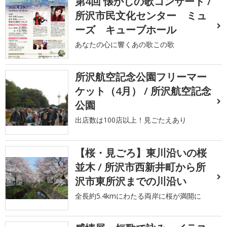
第4回 懐かしの歌コンサート /
所沢市民文化センター ミュ
ーズ キューブホール
あなたの心に響くあの歌この歌
所沢航空記念公園フリーマー
ケット（4月） / 所沢航空記念
公園
出店数は100店以上！見ごたえあり
【桜・見ごろ】東川沿いの桜
並木 / 所沢市西新井町から所
沢市東所沢までの川沿い
全長約5.4kmにわたる両岸に桜が満開に