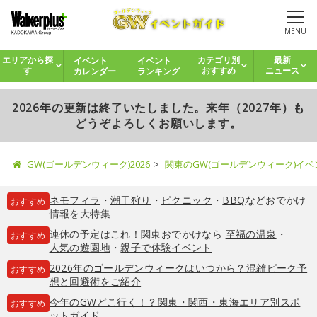
MENU
イベント
イベント
エリアから探
カテゴリ別
最新
カレンダー
ランキング
す
おすすめ
ニュース
2026年の更新は終了いたしました。来年（2027年）も
どうぞよろしくお願いします。
GW(ゴールデンウィーク)2026
関東のGW(ゴールデンウィーク)イ
ネモフィラ
・
潮干狩り
・
ピクニック
・
BBQ
などおでかけ
おすすめ
情報を大特集
連休の予定はこれ！関東おでかけなら
至福の温泉
・
おすすめ
人気の遊園地
・
親子で体験イベント
2026年のゴールデンウィークはいつから？混雑ピーク予
おすすめ
想と回避術をご紹介
今年のGWどこ行く！？関東・関西・東海エリア別スポ
おすすめ
ットガイド