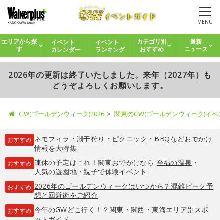
MENU
イベント
イベント
エリアから探
カテゴリ別
最新
カレンダー
ランキング
す
おすすめ
ニュース
2026年の更新は終了いたしました。来年（2027年）も
どうぞよろしくお願いします。
GW(ゴールデンウィーク)2026
関東のGW(ゴールデンウィーク)イ
ネモフィラ
・
潮干狩り
・
ピクニック
・
BBQ
などおでかけ
おすすめ
情報を大特集
連休の予定はこれ！関東おでかけなら
至福の温泉
・
おすすめ
人気の遊園地
・
親子で体験イベント
2026年のゴールデンウィークはいつから？混雑ピーク予
おすすめ
想と回避術をご紹介
今年のGWどこ行く！？関東・関西・東海エリア別スポ
おすすめ
ットガイド