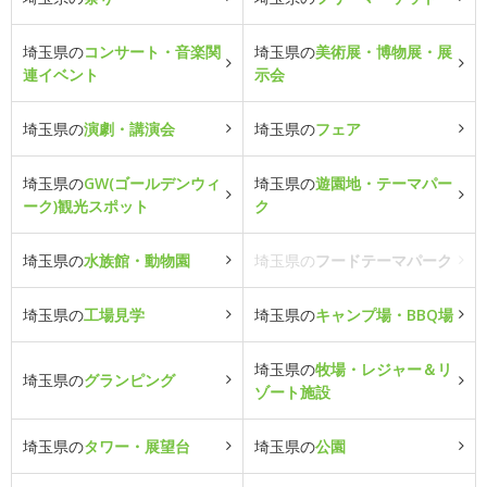
埼玉県の
コンサート・音楽関
埼玉県の
美術展・博物展・展
連イベント
示会
埼玉県の
演劇・講演会
埼玉県の
フェア
埼玉県の
GW(ゴールデンウィ
埼玉県の
遊園地・テーマパー
ーク)観光スポット
ク
埼玉県の
水族館・動物園
埼玉県の
フードテーマパーク
埼玉県の
工場見学
埼玉県の
キャンプ場・BBQ場
埼玉県の
牧場・レジャー＆リ
埼玉県の
グランピング
ゾート施設
埼玉県の
タワー・展望台
埼玉県の
公園