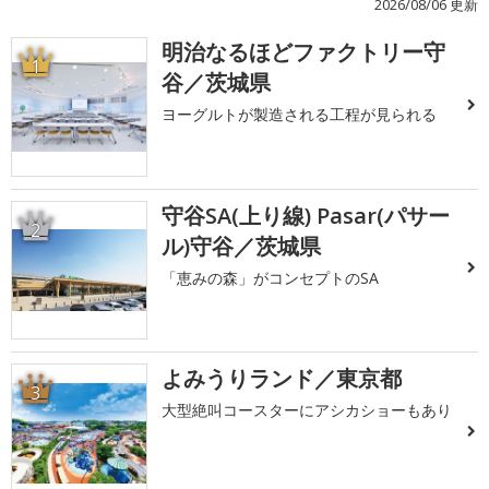
2026/08/06 更新
明治なるほどファクトリー守
1
谷／茨城県
ヨーグルトが製造される工程が見られる
守谷SA(上り線) Pasar(パサー
2
ル)守谷／茨城県
「恵みの森」がコンセプトのSA
よみうりランド／東京都
3
大型絶叫コースターにアシカショーもあり