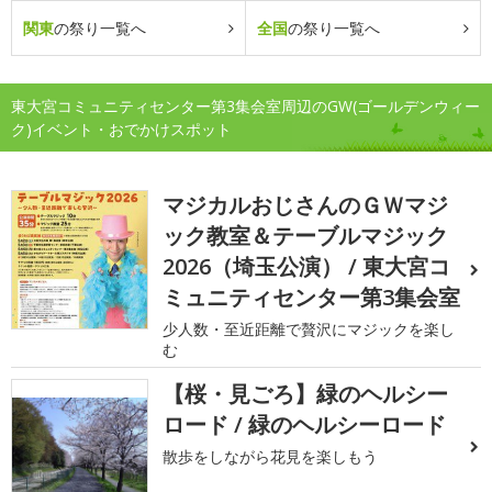
関東
の祭り一覧へ
全国
の祭り一覧へ
東大宮コミュニティセンター第3集会室周辺のGW(ゴールデンウィー
ク)イベント・おでかけスポット
マジカルおじさんのＧＷマジ
ック教室＆テーブルマジック
2026（埼玉公演） / 東大宮コ
ミュニティセンター第3集会室
少人数・至近距離で贅沢にマジックを楽し
む
【桜・見ごろ】緑のヘルシー
ロード / 緑のヘルシーロード
散歩をしながら花見を楽しもう