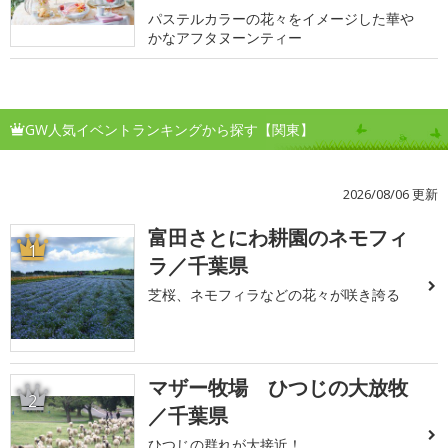
パステルカラーの花々をイメージした華や
かなアフタヌーンティー
GW人気イベントランキングから探す【関東】
2026/08/06 更新
富田さとにわ耕園のネモフィ
1
ラ／千葉県
芝桜、ネモフィラなどの花々が咲き誇る
マザー牧場 ひつじの大放牧
2
／千葉県
ひつじの群れが大接近！