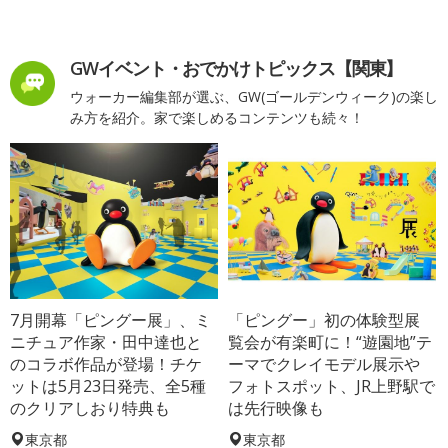
GWイベント・おでかけトピックス【関東】
ウォーカー編集部が選ぶ、GW(ゴールデンウィーク)の楽し
み方を紹介。家で楽しめるコンテンツも続々！
7月開幕「ピングー展」、ミ
「ピングー」初の体験型展
ニチュア作家・田中達也と
覧会が有楽町に！“遊園地”テ
のコラボ作品が登場！チケ
ーマでクレイモデル展示や
ットは5月23日発売、全5種
フォトスポット、JR上野駅で
のクリアしおり特典も
は先行映像も
東京都
東京都