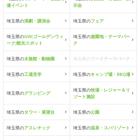
連イベント
示会
埼玉県の
演劇・講演会
埼玉県の
フェア
埼玉県の
GW(ゴールデンウィ
埼玉県の
遊園地・テーマパー
ーク)観光スポット
ク
埼玉県の
水族館・動物園
埼玉県の
フードテーマパーク
埼玉県の
工場見学
埼玉県の
キャンプ場・BBQ場
埼玉県の
牧場・レジャー＆リ
埼玉県の
グランピング
ゾート施設
埼玉県の
タワー・展望台
埼玉県の
公園
埼玉県の
アスレチック
埼玉県の
温泉・スパリゾート