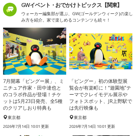
GWイベント・おでかけトピックス【関東】
ウォーカー編集部が選ぶ、GW(ゴールデンウィーク)の楽し
み方を紹介。家で楽しめるコンテンツも続々！
7月開幕「ピングー展」、ミ
「ピングー」初の体験型展
ニチュア作家・田中達也と
覧会が有楽町に！“遊園地”テ
のコラボ作品が登場！チケ
ーマでクレイモデル展示や
ットは5月23日発売、全5種
フォトスポット、JR上野駅で
のクリアしおり特典も
は先行映像も
東京都
東京都
2026年7月14日 10:01 更新
2026年7月14日 10:01 更新