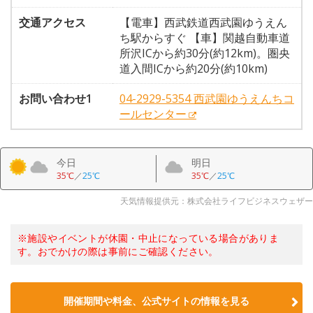
交通アクセス
【電車】西武鉄道西武園ゆうえん
ち駅からすぐ 【車】関越自動車道
所沢ICから約30分(約12km)。圏央
道入間ICから約20分(約10km)
お問い合わせ1
04-2929-5354 西武園ゆうえんちコ
ールセンター
今日
明日
35℃
／
25℃
35℃
／
25℃
天気情報提供元：株式会社ライフビジネスウェザー
※施設やイベントが休園・中止になっている場合がありま
す。おでかけの際は事前にご確認ください。
開催期間や料金、公式サイトの
情報を見る