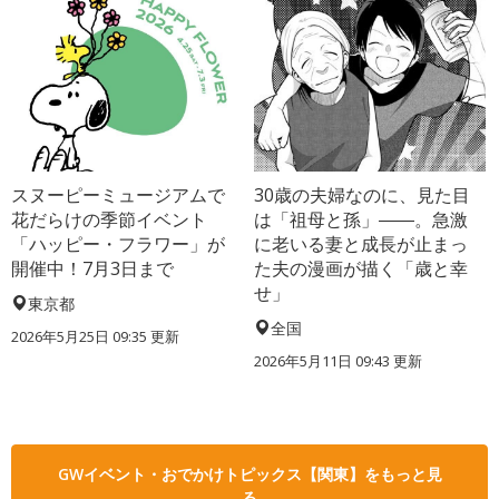
スヌーピーミュージアムで
30歳の夫婦なのに、見た目
花だらけの季節イベント
は「祖母と孫」――。急激
「ハッピー・フラワー」が
に老いる妻と成長が止まっ
開催中！7月3日まで
た夫の漫画が描く「歳と幸
せ」
東京都
全国
2026年5月25日 09:35 更新
2026年5月11日 09:43 更新
GWイベント・おでかけトピックス【関東】をもっと見
る