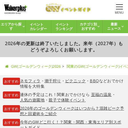
MENU
イベント
イベント
エリアから探
カテゴリ別
最新
カレンダー
ランキング
す
おすすめ
ニュース
2026年の更新は終了いたしました。来年（2027年）も
どうぞよろしくお願いします。
GW(ゴールデンウィーク)2026
関東のGW(ゴールデンウィーク)イ
ネモフィラ
・
潮干狩り
・
ピクニック
・
BBQ
などおでかけ
おすすめ
情報を大特集
連休の予定はこれ！関東おでかけなら
至福の温泉
・
おすすめ
人気の遊園地
・
親子で体験イベント
2026年のゴールデンウィークはいつから？混雑ピーク予
おすすめ
想と回避術をご紹介
今年のGWどこ行く！？関東・関西・東海エリア別スポ
おすすめ
ットガイド