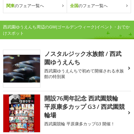
関東
のフェア一覧へ
全国
のフェア一覧へ
西武園ゆうえんち周辺のGW(ゴールデンウィーク)イベント・おでか
けスポット
ノスタルジック水族館 / 西武
園ゆうえんち
西武園ゆうえんちで初めて開催される水族
館の特別展
開設76周年記念 西武園競輪
平原康多カップ G3 / 西武園競
輪場
西武園競輪 平原康多カップG3 開催！