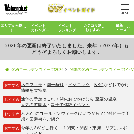
MENU
イベント
イベント
エリアから探
カテゴリ別
最新
カレンダー
ランキング
す
おすすめ
ニュース
2026年の更新は終了いたしました。来年（2027年）も
どうぞよろしくお願いします。
GW(ゴールデンウィーク)2026
関東のGW(ゴールデンウィーク)イ
ネモフィラ
・
潮干狩り
・
ピクニック
・
BBQ
などおでかけ
おすすめ
情報を大特集
連休の予定はこれ！関東おでかけなら
至福の温泉
・
おすすめ
人気の遊園地
・
親子で体験イベント
2026年のゴールデンウィークはいつから？混雑ピーク予
おすすめ
想と回避術をご紹介
今年のGWどこ行く！？関東・関西・東海エリア別スポ
おすすめ
ットガイド