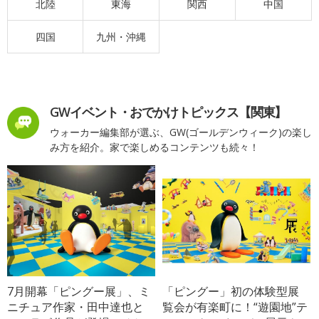
北陸
東海
関西
中国
四国
九州・沖縄
GWイベント・おでかけトピックス【関東】
ウォーカー編集部が選ぶ、GW(ゴールデンウィーク)の楽し
み方を紹介。家で楽しめるコンテンツも続々！
7月開幕「ピングー展」、ミ
「ピングー」初の体験型展
ニチュア作家・田中達也と
覧会が有楽町に！“遊園地”テ