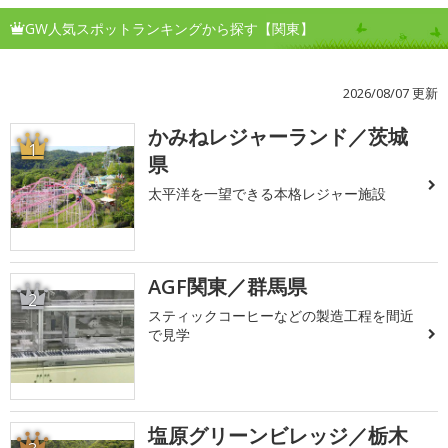
GW人気スポットランキングから探す【関東】
2026/08/07 更新
かみねレジャーランド／茨城
1
県
太平洋を一望できる本格レジャー施設
AGF関東／群馬県
2
スティックコーヒーなどの製造工程を間近
で見学
塩原グリーンビレッジ／栃木