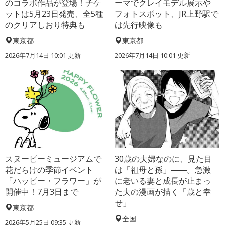
のコラボ作品が登場！チケ
ーマでクレイモデル展示や
ットは5月23日発売、全5種
フォトスポット、JR上野駅で
のクリアしおり特典も
は先行映像も
東京都
東京都
2026年7月14日 10:01 更新
2026年7月14日 10:01 更新
スヌーピーミュージアムで
30歳の夫婦なのに、見た目
花だらけの季節イベント
は「祖母と孫」――。急激
「ハッピー・フラワー」が
に老いる妻と成長が止まっ
開催中！7月3日まで
た夫の漫画が描く「歳と幸
せ」
東京都
全国
2026年5月25日 09:35 更新