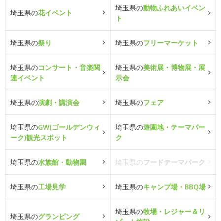
埼玉県の
動物ふれあいイベン
埼玉県の
花イベント
ト
埼玉県の
祭り
埼玉県の
フリーマーケット
埼玉県の
コンサート・音楽関
埼玉県の
美術展・博物展・展
連イベント
示会
埼玉県の
演劇・講演会
埼玉県の
フェア
埼玉県の
GW(ゴールデンウィ
埼玉県の
遊園地・テーマパー
ーク)観光スポット
ク
埼玉県の
水族館・動物園
埼玉県の
フードテーマパーク
埼玉県の
工場見学
埼玉県の
キャンプ場・BBQ場
埼玉県の
牧場・レジャー＆リ
埼玉県の
グランピング