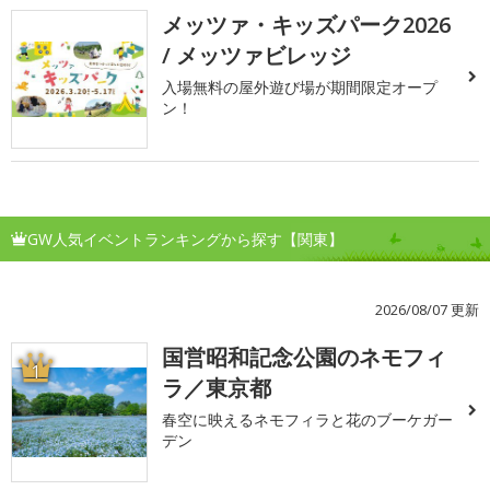
メッツァ・キッズパーク2026
/ メッツァビレッジ
入場無料の屋外遊び場が期間限定オープ
ン！
GW人気イベントランキングから探す【関東】
2026/08/07 更新
国営昭和記念公園のネモフィ
1
ラ／東京都
春空に映えるネモフィラと花のブーケガー
デン