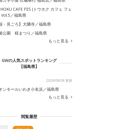
張カキ小屋 牡蠣奉行 福島店／福島県
OHOKU CAFE FES (トウホク カフェ フェ
 Vol.5／福島県
桜・見ごろ】大隣寺／福島県
陵公園 桜まつり／福島県
もっと見る
GWの人気スポットランキング
【福島県】
2026/08/08 更新
オンモールいわき小名浜／福島県
もっと見る
閲覧履歴