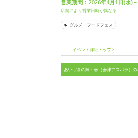
営業期間：2026年4月1日(水)～
店舗により営業日時が異なる
グルメ・フードフェス
イベント詳細
トップ
あいづ食の陣・春（会津アスパラ）の