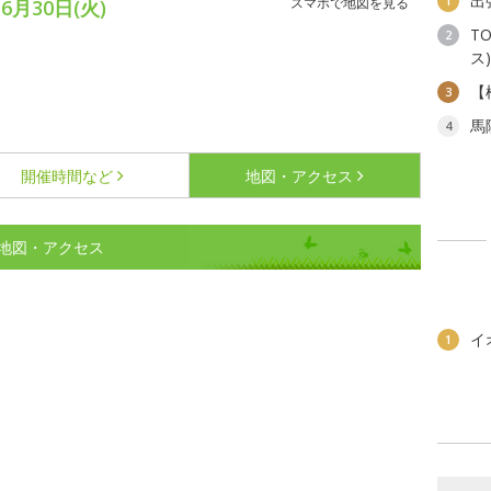
出
1
スマホで地図を見る
6月30日(火)
T
2
ス)
【
3
馬
4
開催時間など
地図・アクセス
地図・アクセス
イ
1