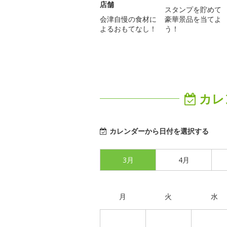
店舗
スタンプを貯めて
会津自慢の食材に
豪華景品を当てよ
よるおもてなし！
う！
カレ
カレンダーから日付を選択する
3月
4月
月
火
水