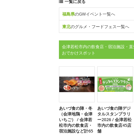
一覧に戻る
福島県
のGWイベント一覧へ
東北
のグルメ・フードフェス一覧へ
会津若松市内の飲食店・宿泊施設・直売
おでかけスポット
あいづ食の陣・冬
あいづ食の陣デジ
（会津地鶏・会津
タルスタンプラリ
いちご） / 会津若
ー2026 / 会津若松
松市内の飲食店・
市内の飲食店45店
宿泊施設など計65
舗