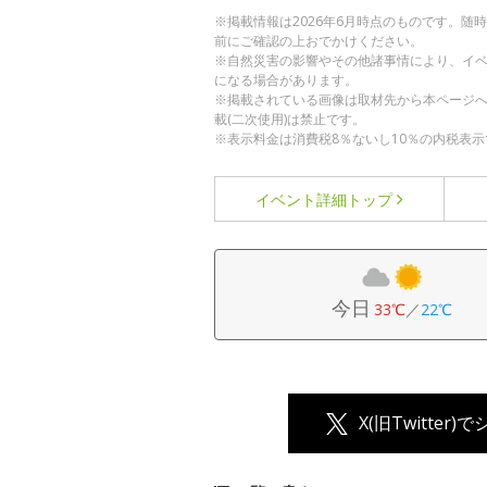
※掲載情報は2026年6月時点のものです。
前にご確認の上おでかけください。
※自然災害の影響やその他諸事情により、イ
になる場合があります。
※掲載されている画像は取材先から本ページ
載(二次使用)は禁止です。
※表示料金は消費税8％ないし10％の内税表示
イベント詳細
トップ
今日
33℃
／
22℃
X(旧Twitter)