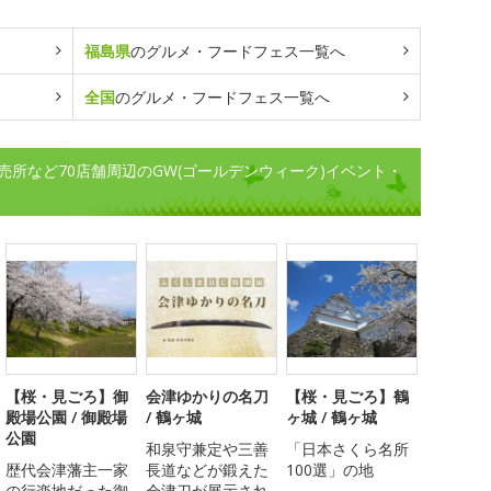
福島県
のグルメ・フードフェス一覧へ
全国
のグルメ・フードフェス一覧へ
所など70店舗周辺のGW(ゴールデンウィーク)イベント・
【桜・見ごろ】御
会津ゆかりの名刀
【桜・見ごろ】鶴
殿場公園 / 御殿場
/ 鶴ヶ城
ヶ城 / 鶴ヶ城
公園
和泉守兼定や三善
「日本さくら名所
歴代会津藩主一家
長道などが鍛えた
100選」の地
の行楽地だった御
会津刀が展示され