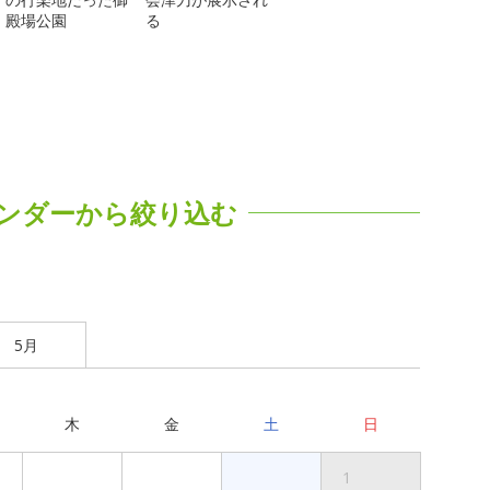
殿場公園
る
ンダーから絞り込む
5月
木
金
土
日
1