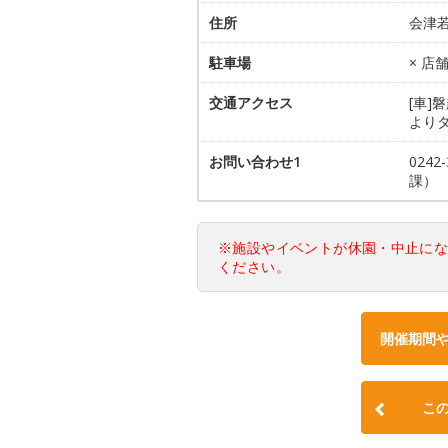
住所
会津若
駐車場
× 店
交通アクセス
[車]
よりタ
お問い合わせ1
024
課）
※施設やイベントが休園・中止に
ください。
開催期間
こ