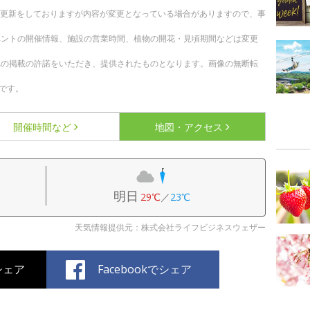
随時更新をしておりますが内容が変更となっている場合がありますので、事
ベントの開催情報、施設の営業時間、植物の開花・見頃期間などは変更
への掲載の許諾をいただき、提供されたものとなります。画像の無断転
です。
開催時間など
地図・アクセス
明日
29℃
／
23℃
天気情報提供元：株式会社ライフビジネスウェザー
でシェア
Facebookでシェア