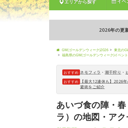
イベ
エリアから探す
2026年の
GW(ゴールデンウィーク)2026
東北のG
福島県のGW(ゴールデンウィーク)イベント
ネモフィラ
・
潮干狩り
・
おすすめ
【最大12連休も】202
おすすめ
避術をご紹介
あいづ食の陣・春
ラ）の地図・アク