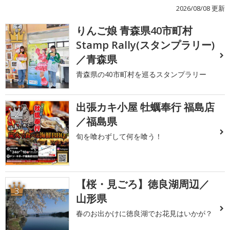
2026/08/08 更新
りんご娘 青森県40市町村
1
Stamp Rally(スタンプラリー)
／青森県
青森県の40市町村を巡るスタンプラリー
出張カキ小屋 牡蠣奉行 福島店
2
／福島県
旬を喰わずして何を喰う！
【桜・見ごろ】徳良湖周辺／
3
山形県
春のお出かけに徳良湖でお花見はいかが？