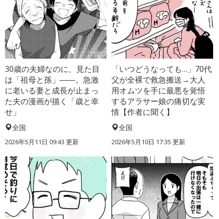
30歳の夫婦なのに、見た目
「いつどうなっても…」70代
は「祖母と孫」――。急激
父が全裸で救急搬送→大人
に老いる妻と成長が止まっ
用オムツを手に最悪を覚悟
た夫の漫画が描く「歳と幸
するアラサー娘の痛切な実
せ」
情【作者に聞く】
全国
全国
2026年5月11日 09:43 更新
2026年5月10日 17:35 更新