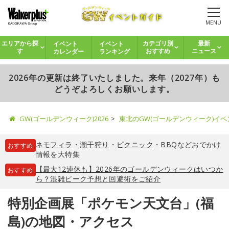
MENU
イベント
イベント
エリアから探
カテゴリ別
最新
カレンダー
ランキング
す
おすすめ
ニュース
2026年の更新は終了いたしました。来年（2027年）も
どうぞよろしくお願いします。
GW(ゴールデンウィーク)2026
東北のGW(ゴールデンウィーク)イ
ネモフィラ
・
潮干狩り
・
ピクニック
・
BBQ
などおでかけ
おすすめ
情報を大特集
【最大12連休も】2026年のゴールデンウィークはいつか
おすすめ
ら？混雑ピーク予想と回避術をご紹介
特別企画展「ポケモン天文台」(福
島)の地図・アクセス