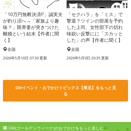
「10万円無断決済!?」誠実夫
「セクハラ」を「ミス」で
が釣り沼へ→「家族より趣
撃退？ツインの部屋を予約
味？」限界妻が突きつけた
した上司、女性部下の切れ
離婚という結末【作者に聞
味鋭い反撃にに「スカッと
く】
した」の声【作者に聞く】
全国
全国
2026年5月10日 07:30 更新
2026年5月9日 20:35 更新
GWイベント・おでかけトピックス【東北】をもっと見
る
GW(ゴールデンウィーク)のおでかけをもっと楽しむ