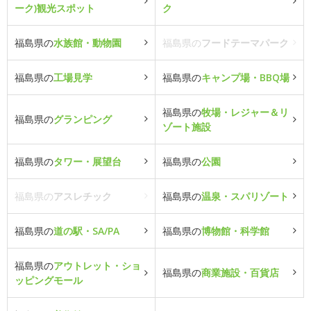
ーク)観光スポット
ク
福島県の
水族館・動物園
福島県の
フードテーマパーク
福島県の
工場見学
福島県の
キャンプ場・BBQ場
福島県の
牧場・レジャー＆リ
福島県の
グランピング
ゾート施設
福島県の
タワー・展望台
福島県の
公園
福島県の
アスレチック
福島県の
温泉・スパリゾート
福島県の
道の駅・SA/PA
福島県の
博物館・科学館
福島県の
アウトレット・ショ
福島県の
商業施設・百貨店
ッピングモール