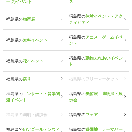
ーク)イベント
ス
福島県の
体験イベント・アク
福島県の
物産展
ティビティ
福島県の
アニメ・ゲームイベ
福島県の
無料イベント
ント
福島県の
動物ふれあいイベン
福島県の
花イベント
ト
福島県の
祭り
福島県の
フリーマーケット
福島県の
コンサート・音楽関
福島県の
美術展・博物展・展
連イベント
示会
福島県の
演劇・講演会
福島県の
フェア
福島県の
GW(ゴールデンウィ
福島県の
遊園地・テーマパー