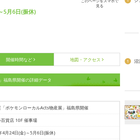
ジ
1
このページをスマホで
見る
～5月6日(振休)
開催時間など
地図・アクセス
沼
1
展」福島県開催の詳細データ
「ポケモンローカルActs物産展」福島県開催
百貨店 10F 催事場
6年4月24日(金)～5月6日(振休)