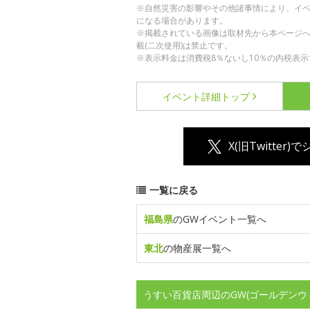
※自然災害の影響やその他諸事情により、イ
になる場合があります。
※掲載されている画像は取材先から本ページ
載(二次使用)は禁止です。
※表示料金は消費税8％ないし10％の内税表示
イベント詳細
トップ
X(旧Twitter)
一覧に戻る
福島県
のGWイベント一覧へ
東北
の物産展一覧へ
うすい百貨店周辺のGW(ゴールデンウ