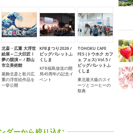
北斎・広重 大浮世
KFBまつり2026 /
TOHOKU CAFE
絵展～二大巨匠！
ビッグパレットふ
FES (トウホク カフ
夢の競演～ / 郡山
くしま
ェ フェス) Vol.5 /
市立美術館
ビッグパレットふ
KFB福島放送の開
くしま
葛飾北斎と歌川広
局45周年の記念イ
重の浮世絵作品を
ベント
東北最大級のスイ
一挙公開
ーツとコーヒーの
祭典
ンダーから絞り込む