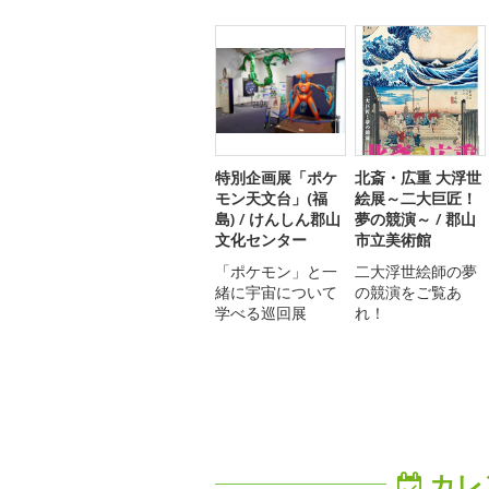
特別企画展「ポケ
北斎・広重 大浮世
モン天文台」(福
絵展～二大巨匠！
島) / けんしん郡山
夢の競演～ / 郡山
文化センター
市立美術館
「ポケモン」と一
二大浮世絵師の夢
緒に宇宙について
の競演をご覧あ
学べる巡回展
れ！
カレ