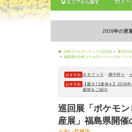
イベ
エリアから探す
2026年の
GW(ゴールデンウィーク)2026
東北のG
福島県のGW(ゴールデンウィーク)イベント
ネモフィラ
・
潮干狩り
・
おすすめ
【最大12連休も】202
おすすめ
避術をご紹介
巡回展「ポケモンロ
産展」福島県開催
うすい百貨店