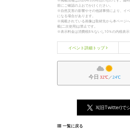
※掲載情報は2026年3月時点のものです。
前にご確認の上おでかけください。
※自然災害の影響やその他諸事情により、イ
になる場合があります。
※掲載されている画像は取材先から本ページ
載(二次使用)は禁止です。
※表示料金は消費税8％ないし10％の内税表示
イベント詳細
トップ
今日
32℃
／
24℃
X(旧Twitter)
一覧に戻る