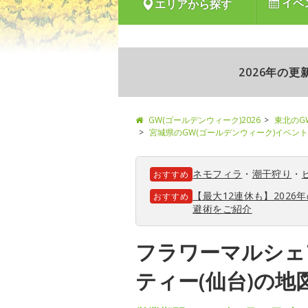
イベ
エリアから探す
2026年の
GW(ゴールデンウィーク)2026
東北のG
宮城県のGW(ゴールデンウィーク)イベント
ネモフィラ
・
潮干狩り
・
おすすめ
【最大12連休も】202
おすすめ
避術をご紹介
フラワーマルシェ
ティー(仙台)の地