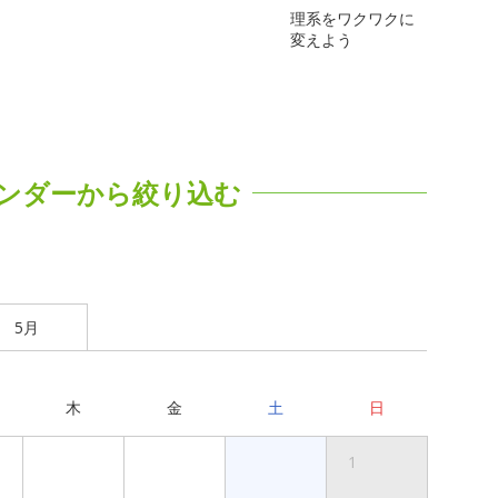
理系をワクワクに
変えよう
ンダーから絞り込む
5月
木
金
土
日
1