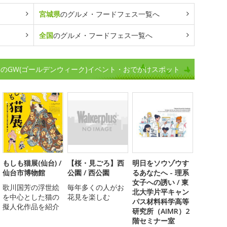
宮城県
のグルメ・フードフェス一覧へ
全国
のグルメ・フードフェス一覧へ
のGW(ゴールデンウィーク)イベント・おでかけスポット
もしも猫展(仙台) /
【桜・見ごろ】西
明日をソウゾウす
仙台市博物館
公園 / 西公園
るあなたへ - 理系
女子への誘い / 東
歌川国芳の浮世絵
毎年多くの人がお
北大学片平キャン
を中心とした猫の
花見を楽しむ
パス材料科学高等
擬人化作品を紹介
研究所（AIMR）2
階セミナー室