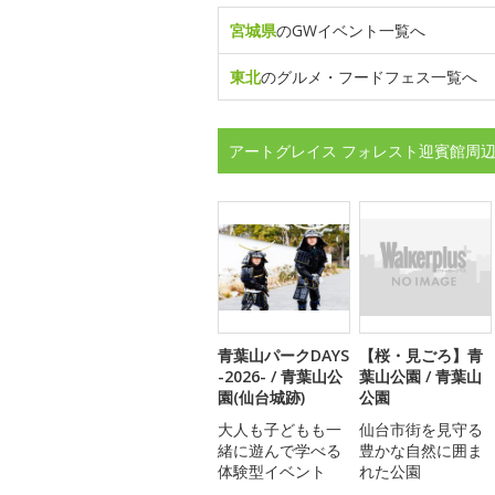
宮城県
のGWイベント一覧へ
東北
のグルメ・フードフェス一覧へ
アートグレイス フォレスト迎賓館周辺
青葉山パークDAYS
【桜・見ごろ】青
-2026- / 青葉山公
葉山公園 / 青葉山
園(仙台城跡)
公園
大人も子どもも一
仙台市街を見守る
緒に遊んで学べる
豊かな自然に囲ま
体験型イベント
れた公園