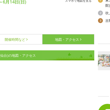
東
1
スマホで地図を見る
～6月14日(日)
館
吹
2
吉
3
開催時間など
地図・アクセス
仙台)の地図・アクセス