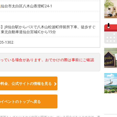
県
仙台市太白区八木山香澄町24-1
車】JR仙台駅からバスで八木山松波町停留所下車、徒歩すぐ
東北自動車道仙台宮城ICから15分
05-1302
なっている場合があります。おでかけの際は事前にご確認
や料金、公式サイトの情報を見る
のイベントのトップへ戻る