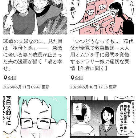
30歳の夫婦なのに、見た目
「いつどうなっても…」70代
は「祖母と孫」――。急激
父が全裸で救急搬送→大人
に老いる妻と成長が止まっ
用オムツを手に最悪を覚悟
た夫の漫画が描く「歳と幸
するアラサー娘の痛切な実
せ」
情【作者に聞く】
全国
全国
2026年5月11日 09:43 更新
2026年5月10日 17:35 更新