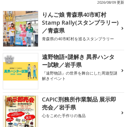
2026/08/09 更新
りんご娘 青森県40市町村
1
Stamp Rally(スタンプラリー)
／青森県
青森県の40市町村を巡るスタンプラリー
遠野物語×謎解き 異界ハンタ
2
ー試験／岩手県
『遠野物語』の世界を舞台にした周遊型謎
解きイベント
CAPIC刑務所作業製品 展示即
3
売会／岩手県
心をこめた手作りの逸品