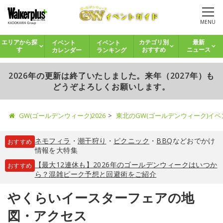
MENU
イベント
イベント
エリアから探
カテゴリ別
最新
カレンダー
ランキング
す
おすすめ
ニュース
2026年の更新は終了いたしました。来年（2027年）も
どうぞよろしくお願いします。
GW(ゴールデンウィーク)2026
東北のGW(ゴールデンウィーク)イ
ネモフィラ
・
潮干狩り
・
ピクニック
・
BBQ
などおでかけ
おすすめ
情報を大特集
【最大12連休も】2026年のゴールデンウィークはいつか
おすすめ
ら？混雑ピーク予想と回避術をご紹介
やくらいイースターフェアの地
図・アクセス