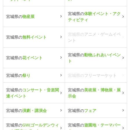
宮城県の
体験イベント・アク
宮城県の
物産展
ティビティ
宮城県の
アニメ・ゲームイベ
宮城県の
無料イベント
ント
宮城県の
動物ふれあいイベン
宮城県の
花イベント
ト
宮城県の
祭り
宮城県の
フリーマーケット
宮城県の
コンサート・音楽関
宮城県の
美術展・博物展・展
連イベント
示会
宮城県の
演劇・講演会
宮城県の
フェア
宮城県の
GW(ゴールデンウィ
宮城県の
遊園地・テーマパー