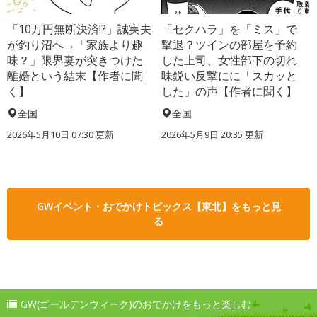
「10万円無断決済!?」誠実夫
「セクハラ」を「ミス」で
が釣り沼へ→「家族より趣
撃退？ツインの部屋を予約
味？」限界妻が突きつけた
した上司、女性部下の切れ
離婚という結末【作者に聞
味鋭い反撃にに「スカッと
く】
した」の声【作者に聞く】
全国
全国
2026年5月10日 07:30 更新
2026年5月9日 20:35 更新
GWイベント・おでかけトピックス【東北】をもっと見
る
GW(ゴールデンウィーク)のおでかけをもっと楽しむ