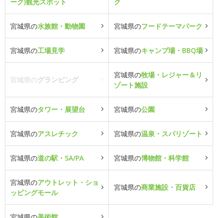
ーク)観光スポット
ク
宮城県の
水族館・動物園
宮城県の
フードテーマパーク
宮城県の
工場見学
宮城県の
キャンプ場・BBQ場
宮城県の
牧場・レジャー＆リ
宮城県の
グランピング
ゾート施設
宮城県の
タワー・展望台
宮城県の
公園
宮城県の
アスレチック
宮城県の
温泉・スパリゾート
宮城県の
道の駅・SA/PA
宮城県の
博物館・科学館
宮城県の
アウトレット・ショ
宮城県の
商業施設・百貨店
ッピングモール
宮城県の
美術館