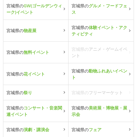
宮城県の
GW(ゴールデンウィ
宮城県の
グルメ・フードフェ
ーク)イベント
ス
宮城県の
体験イベント・アク
宮城県の
物産展
ティビティ
宮城県の
アニメ・ゲームイベ
宮城県の
無料イベント
ント
宮城県の
動物ふれあいイベン
宮城県の
花イベント
ト
宮城県の
祭り
宮城県の
フリーマーケット
宮城県の
コンサート・音楽関
宮城県の
美術展・博物展・展
連イベント
示会
宮城県の
演劇・講演会
宮城県の
フェア