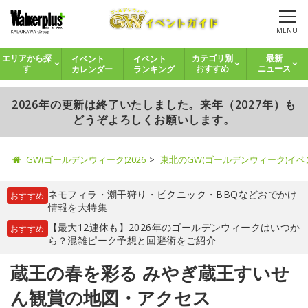
MENU
イベント
イベント
エリアから探
カテゴリ別
最新
カレンダー
ランキング
す
おすすめ
ニュース
2026年の更新は終了いたしました。来年（2027年）も
どうぞよろしくお願いします。
GW(ゴールデンウィーク)2026
東北のGW(ゴールデンウィーク)イ
ネモフィラ
・
潮干狩り
・
ピクニック
・
BBQ
などおでかけ
おすすめ
情報を大特集
【最大12連休も】2026年のゴールデンウィークはいつか
おすすめ
ら？混雑ピーク予想と回避術をご紹介
蔵王の春を彩る みやぎ蔵王すいせ
ん観賞の地図・アクセス