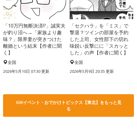
「10万円無断決済!?」誠実夫
「セクハラ」を「ミス」で
が釣り沼へ→「家族より趣
撃退？ツインの部屋を予約
味？」限界妻が突きつけた
した上司、女性部下の切れ
離婚という結末【作者に聞
味鋭い反撃にに「スカッと
く】
した」の声【作者に聞く】
全国
全国
2026年5月10日 07:30 更新
2026年5月9日 20:35 更新
GWイベント・おでかけトピックス【東北】をもっと見
る