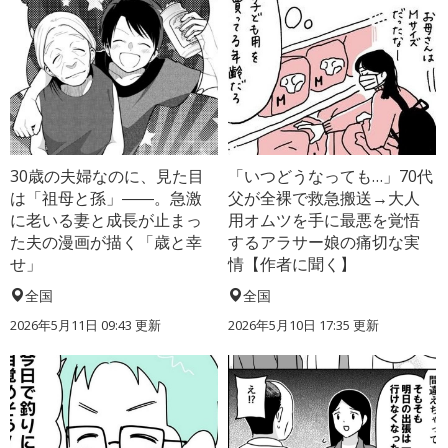
30歳の夫婦なのに、見た目
「いつどうなっても…」70代
は「祖母と孫」――。急激
父が全裸で救急搬送→大人
に老いる妻と成長が止まっ
用オムツを手に最悪を覚悟
た夫の漫画が描く「歳と幸
するアラサー娘の痛切な実
せ」
情【作者に聞く】
全国
全国
2026年5月11日 09:43 更新
2026年5月10日 17:35 更新