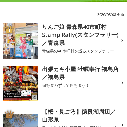
2026/08/08 更新
りんご娘 青森県40市町村
1
Stamp Rally(スタンプラリー)
／青森県
青森県の40市町村を巡るスタンプラリー
出張カキ小屋 牡蠣奉行 福島店
2
／福島県
旬を喰わずして何を喰う！
【桜・見ごろ】徳良湖周辺／
3
山形県