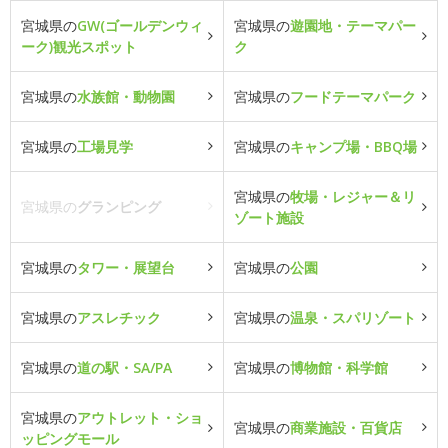
宮城県の
GW(ゴールデンウィ
宮城県の
遊園地・テーマパー
ーク)観光スポット
ク
宮城県の
水族館・動物園
宮城県の
フードテーマパーク
宮城県の
工場見学
宮城県の
キャンプ場・BBQ場
宮城県の
牧場・レジャー＆リ
宮城県の
グランピング
ゾート施設
宮城県の
タワー・展望台
宮城県の
公園
宮城県の
アスレチック
宮城県の
温泉・スパリゾート
宮城県の
道の駅・SA/PA
宮城県の
博物館・科学館
宮城県の
アウトレット・ショ
宮城県の
商業施設・百貨店
ッピングモール