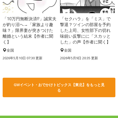
「10万円無断決済!?」誠実夫
「セクハラ」を「ミス」で
が釣り沼へ→「家族より趣
撃退？ツインの部屋を予約
味？」限界妻が突きつけた
した上司、女性部下の切れ
離婚という結末【作者に聞
味鋭い反撃にに「スカッと
く】
した」の声【作者に聞く】
全国
全国
2026年5月10日 07:30 更新
2026年5月9日 20:35 更新
GWイベント・おでかけトピックス【東北】をもっと見
る