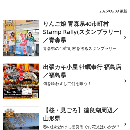
2026/08/08 更新
りんご娘 青森県40市町村
1
Stamp Rally(スタンプラリー)
／青森県
青森県の40市町村を巡るスタンプラリー
出張カキ小屋 牡蠣奉行 福島店
2
／福島県
旬を喰わずして何を喰う！
【桜・見ごろ】徳良湖周辺／
3
山形県
春のお出かけに徳良湖でお花見はいかが？