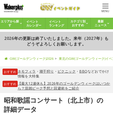
MENU
イベント
イベント
エリアから探
カテゴリ別
最新
カレンダー
ランキング
す
おすすめ
ニュース
2026年の更新は終了いたしました。来年（2027年）も
どうぞよろしくお願いします。
GW(ゴールデンウィーク)2026
東北のGW(ゴールデンウィーク)イ
ネモフィラ
・
潮干狩り
・
ピクニック
・
BBQ
などおでかけ
おすすめ
情報を大特集
【最大12連休も】2026年のゴールデンウィークはいつか
おすすめ
ら？混雑ピーク予想と回避術をご紹介
昭和歌謡コンサート（北上市）の
詳細データ