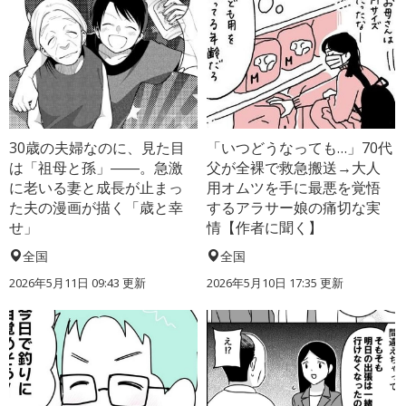
30歳の夫婦なのに、見た目
「いつどうなっても…」70代
は「祖母と孫」――。急激
父が全裸で救急搬送→大人
に老いる妻と成長が止まっ
用オムツを手に最悪を覚悟
た夫の漫画が描く「歳と幸
するアラサー娘の痛切な実
せ」
情【作者に聞く】
全国
全国
2026年5月11日 09:43 更新
2026年5月10日 17:35 更新