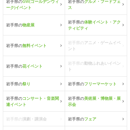
岩手県の
GW(ゴールデンウィ
岩手県の
グルメ・フードフェ
ーク)イベント
ス
岩手県の
体験イベント・アク
岩手県の
物産展
ティビティ
岩手県の
アニメ・ゲームイベ
岩手県の
無料イベント
ント
岩手県の
動物ふれあいイベン
岩手県の
花イベント
ト
岩手県の
祭り
岩手県の
フリーマーケット
岩手県の
コンサート・音楽関
岩手県の
美術展・博物展・展
連イベント
示会
岩手県の
演劇・講演会
岩手県の
フェア