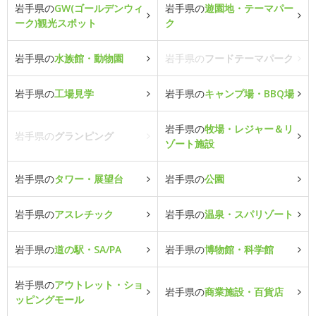
岩手県の
GW(ゴールデンウィ
岩手県の
遊園地・テーマパー
ーク)観光スポット
ク
岩手県の
水族館・動物園
岩手県の
フードテーマパーク
岩手県の
工場見学
岩手県の
キャンプ場・BBQ場
岩手県の
牧場・レジャー＆リ
岩手県の
グランピング
ゾート施設
岩手県の
タワー・展望台
岩手県の
公園
岩手県の
アスレチック
岩手県の
温泉・スパリゾート
岩手県の
道の駅・SA/PA
岩手県の
博物館・科学館
岩手県の
アウトレット・ショ
岩手県の
商業施設・百貨店
ッピングモール