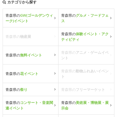
カテゴリから探す
青森県の
GW(ゴールデンウィ
青森県の
グルメ・フードフェ
ーク)イベント
ス
青森県の
体験イベント・アク
青森県の
物産展
ティビティ
青森県の
アニメ・ゲームイベ
青森県の
無料イベント
ント
青森県の
動物ふれあいイベン
青森県の
花イベント
ト
青森県の
祭り
青森県の
フリーマーケット
青森県の
コンサート・音楽関
青森県の
美術展・博物展・展
連イベント
示会