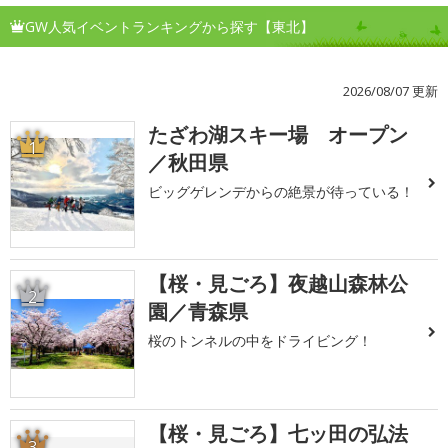
GW人気イベントランキングから探す【東北】
2026/08/07 更新
たざわ湖スキー場 オープン
1
／秋田県
ビッグゲレンデからの絶景が待っている！
【桜・見ごろ】夜越山森林公
2
園／青森県
桜のトンネルの中をドライビング！
【桜・見ごろ】七ッ田の弘法
3