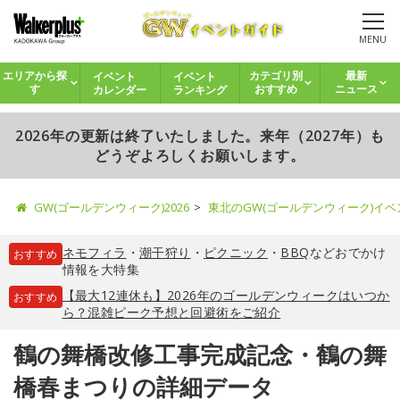
MENU
イベント
イベント
エリアから探
カテゴリ別
最新
カレンダー
ランキング
す
おすすめ
ニュース
2026年の更新は終了いたしました。来年（2027年）も
どうぞよろしくお願いします。
GW(ゴールデンウィーク)2026
東北のGW(ゴールデンウィーク)イ
ネモフィラ
・
潮干狩り
・
ピクニック
・
BBQ
などおでかけ
おすすめ
情報を大特集
【最大12連休も】2026年のゴールデンウィークはいつか
おすすめ
ら？混雑ピーク予想と回避術をご紹介
鶴の舞橋改修工事完成記念・鶴の舞
橋春まつりの詳細データ