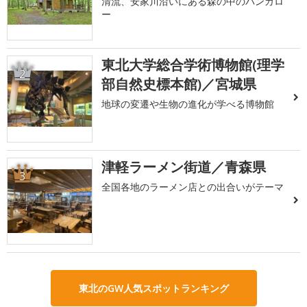
清流、安家川沿いにある森の中のバンガロ
ー
東北大学総合学術博物館(理学
2
部自然史標本館)／宮城県
地球の変遷や生物の進化が学べる博物館
津軽ラーメン街道／青森県
3
全国各地のラーメン店との出合いがテーマ
東北のGW人気スポットランキング