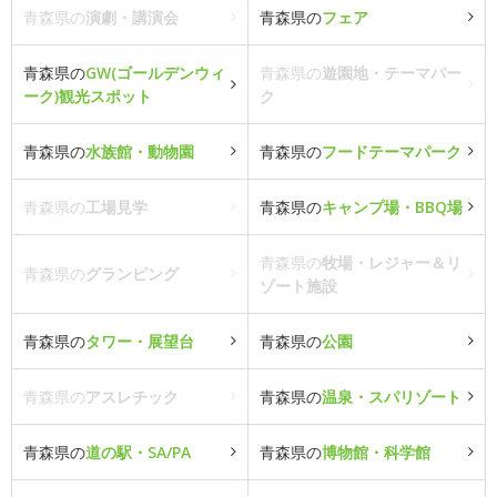
青森県の
演劇・講演会
青森県の
フェア
青森県の
GW(ゴールデンウィ
青森県の
遊園地・テーマパー
ーク)観光スポット
ク
青森県の
水族館・動物園
青森県の
フードテーマパーク
青森県の
工場見学
青森県の
キャンプ場・BBQ場
青森県の
牧場・レジャー＆リ
青森県の
グランピング
ゾート施設
青森県の
タワー・展望台
青森県の
公園
青森県の
アスレチック
青森県の
温泉・スパリゾート
青森県の
道の駅・SA/PA
青森県の
博物館・科学館