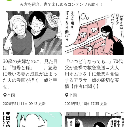
み方を紹介。家で楽しめるコンテンツも続々！
30歳の夫婦なのに、見た目
「いつどうなっても…」70代
は「祖母と孫」――。急激
父が全裸で救急搬送→大人
に老いる妻と成長が止まっ
用オムツを手に最悪を覚悟
た夫の漫画が描く「歳と幸
するアラサー娘の痛切な実
せ」
情【作者に聞く】
全国
全国
2026年5月11日 09:43 更新
2026年5月10日 17:35 更新