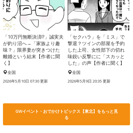
「10万円無断決済!?」誠実夫
「セクハラ」を「ミス」で
が釣り沼へ→「家族より趣
撃退？ツインの部屋を予約
味？」限界妻が突きつけた
した上司、女性部下の切れ
離婚という結末【作者に聞
味鋭い反撃にに「スカッと
く】
した」の声【作者に聞く】
全国
全国
2026年5月10日 07:30 更新
2026年5月9日 20:35 更新
GWイベント・おでかけトピックス【東北】をもっと見
る