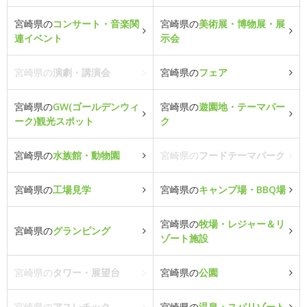
宮崎県の
コンサート・音楽関
宮崎県の
美術展・博物展・展
連イベント
示会
宮崎県の
演劇・講演会
宮崎県の
フェア
宮崎県の
GW(ゴールデンウィ
宮崎県の
遊園地・テーマパー
ーク)観光スポット
ク
宮崎県の
水族館・動物園
宮崎県の
フードテーマパーク
宮崎県の
工場見学
宮崎県の
キャンプ場・BBQ場
宮崎県の
牧場・レジャー＆リ
宮崎県の
グランピング
ゾート施設
宮崎県の
タワー・展望台
宮崎県の
公園
宮崎県の
アスレチック
宮崎県の
温泉・スパリゾート