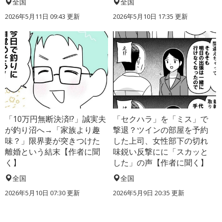
全国
全国
2026年5月11日 09:43 更新
2026年5月10日 17:35 更新
「10万円無断決済!?」誠実夫
「セクハラ」を「ミス」で
が釣り沼へ→「家族より趣
撃退？ツインの部屋を予約
味？」限界妻が突きつけた
した上司、女性部下の切れ
離婚という結末【作者に聞
味鋭い反撃にに「スカッと
く】
した」の声【作者に聞く】
全国
全国
2026年5月10日 07:30 更新
2026年5月9日 20:35 更新