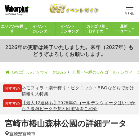
MENU
イベント
イベント
エリアから探
カテゴリ別
最新
カレンダー
ランキング
す
おすすめ
ニュース
2026年の更新は終了いたしました。来年（2027年）も
どうぞよろしくお願いします。
GW(ゴールデンウィーク)2026
九州・沖縄のGW(ゴールデンウィー
ネモフィラ
・
潮干狩り
・
ピクニック
・
BBQ
などおでかけ
おすすめ
情報を大特集
【最大12連休も】2026年のゴールデンウィークはいつか
おすすめ
ら？混雑ピーク予想と回避術をご紹介
宮崎市椿山森林公園の詳細データ
宮崎県
宮崎市