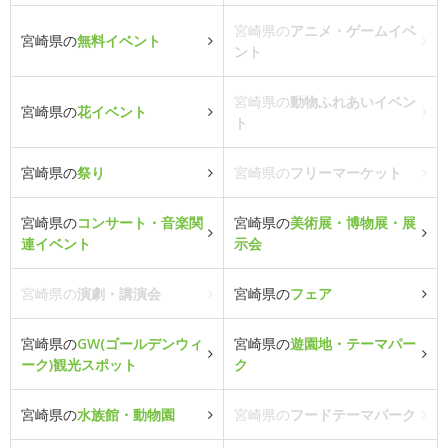
宮崎県の
アニメ・ゲームイベ
宮崎県の
無料イベント
ント
宮崎県の
動物ふれあいイベン
宮崎県の
花イベント
ト
宮崎県の
祭り
宮崎県の
フリーマーケット
宮崎県の
コンサート・音楽関
宮崎県の
美術展・博物展・展
連イベント
示会
宮崎県の
演劇・講演会
宮崎県の
フェア
宮崎県の
GW(ゴールデンウィ
宮崎県の
遊園地・テーマパー
ーク)観光スポット
ク
宮崎県の
水族館・動物園
宮崎県の
フードテーマパーク