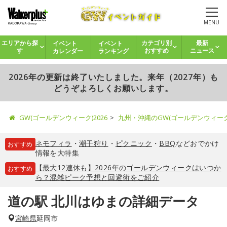
MENU
イベント
イベント
エリアから探
カテゴリ別
最新
カレンダー
ランキング
す
おすすめ
ニュース
2026年の更新は終了いたしました。来年（2027年）も
どうぞよろしくお願いします。
GW(ゴールデンウィーク)2026
九州・沖縄のGW(ゴールデンウィー
ネモフィラ
・
潮干狩り
・
ピクニック
・
BBQ
などおでかけ
おすすめ
情報を大特集
【最大12連休も】2026年のゴールデンウィークはいつか
おすすめ
ら？混雑ピーク予想と回避術をご紹介
道の駅 北川はゆまの詳細データ
宮崎県
延岡市