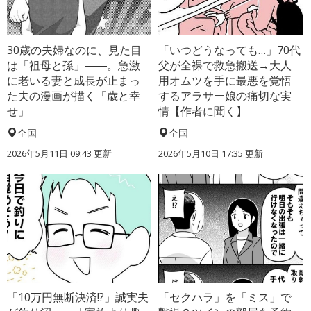
30歳の夫婦なのに、見た目
「いつどうなっても…」70代
は「祖母と孫」――。急激
父が全裸で救急搬送→大人
に老いる妻と成長が止まっ
用オムツを手に最悪を覚悟
た夫の漫画が描く「歳と幸
するアラサー娘の痛切な実
せ」
情【作者に聞く】
全国
全国
2026年5月11日 09:43 更新
2026年5月10日 17:35 更新
「10万円無断決済!?」誠実夫
「セクハラ」を「ミス」で