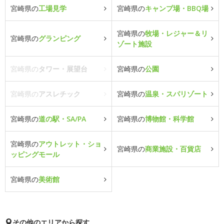
宮崎県の
工場見学
宮崎県の
キャンプ場・BBQ場
宮崎県の
牧場・レジャー＆リ
宮崎県の
グランピング
ゾート施設
宮崎県の
タワー・展望台
宮崎県の
公園
宮崎県の
アスレチック
宮崎県の
温泉・スパリゾート
宮崎県の
道の駅・SA/PA
宮崎県の
博物館・科学館
宮崎県の
アウトレット・ショ
宮崎県の
商業施設・百貨店
ッピングモール
宮崎県の
美術館
その他のエリアから探す