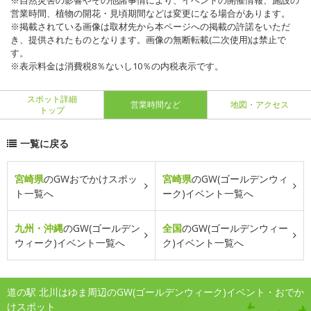
※自然災害の影響やその他諸事情により、イベントの開催情報、施設の
営業時間、植物の開花・見頃期間などは変更になる場合があります。
※掲載されている画像は取材先から本ページへの掲載の許諾をいただ
き、提供されたものとなります。画像の無断転載(二次使用)は禁止で
す。
※表示料金は消費税8％ないし10％の内税表示です。
スポット詳細
営業時間など
地図・アクセス
トップ
一覧に戻る
宮崎県
のGWおでかけスポッ
宮崎県
のGW(ゴールデンウィ
ト一覧へ
ーク)イベント一覧へ
九州・沖縄
のGW(ゴールデン
全国
のGW(ゴールデンウィー
ウィーク)イベント一覧へ
ク)イベント一覧へ
道の駅 北川はゆま周辺のGW(ゴールデンウィーク)イベント・おでか
けスポット