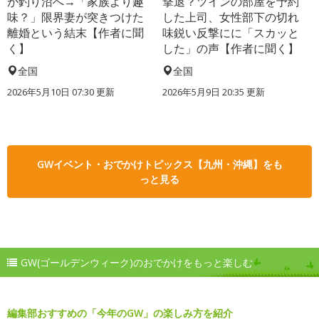
が釣り沼へ→「家族より趣
撃退？ツインの部屋を予約
味？」限界妻が突きつけた
した上司、女性部下の切れ
離婚という結末【作者に聞
味鋭い反撃にに「スカッと
く】
した」の声【作者に聞く】
全国
全国
2026年5月10日 07:30 更新
2026年5月9日 20:35 更新
GWイベント・おでかけトピックス【九州・沖縄】をも
っと見る
GW(ゴールデンウィーク)のおでかけをもっと楽しむ
編集部おすすめの「今年のGW」の楽しみ方を紹介