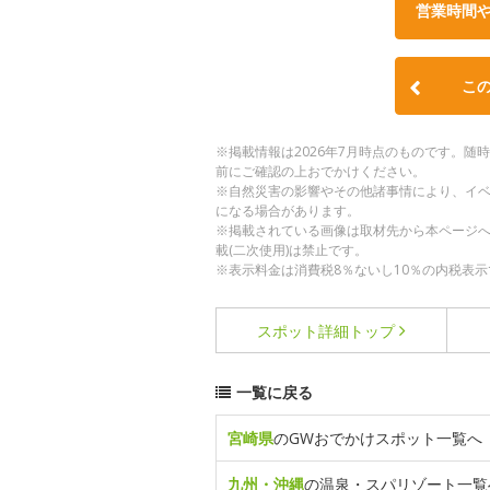
営業時間
こ
※掲載情報は2026年7月時点のものです。
前にご確認の上おでかけください。
※自然災害の影響やその他諸事情により、イ
になる場合があります。
※掲載されている画像は取材先から本ページ
載(二次使用)は禁止です。
※表示料金は消費税8％ないし10％の内税表示
スポット詳細
トップ
一覧に戻る
宮崎県
のGWおでかけスポット一覧へ
九州・沖縄
の温泉・スパリゾート一覧