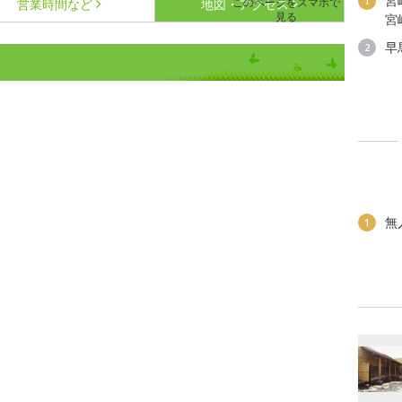
宮
1
このページをスマホで
営業時間など
地図・アクセス
見る
宮
早
2
無
1