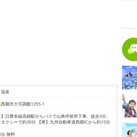
と温泉
県
西都市大字調殿1355-1
車】日豊本線高鍋駅からバスで山角停留所下車、徒歩3分。
タクシーで約30分 【車】九州自動車道西都ICから約15分
50台 無料