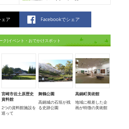
でシェア
Facebookでシェア
ーク)イベント・おでかけスポット
宮崎市佐土原歴史
舞鶴公園
高鍋町美術館
資料館
高鍋城の石垣が残
地域に根差した企
2つの資料館施設を
る史跡公園
画が特徴の美術館
巡って