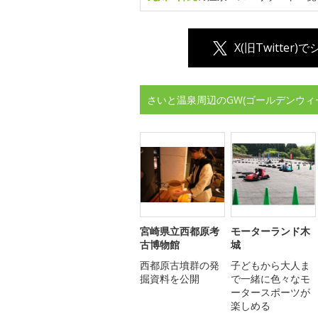
X(旧Twitter)
さいと温泉周辺のGW(ゴールデンウィ
宮崎県立西都原考
モーターランド木
古博物館
城
西都原古墳群の発
子どもから大人ま
掘資料を公開
で一緒に色々なモ
ータースポーツが
楽しめる