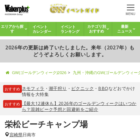
MENU
イベント
イベント
エリアから探
カテゴリ別
最新
カレンダー
ランキング
す
おすすめ
ニュース
2026年の更新は終了いたしました。来年（2027年）も
どうぞよろしくお願いします。
GW(ゴールデンウィーク)2026
九州・沖縄のGW(ゴールデンウィー
ネモフィラ
・
潮干狩り
・
ピクニック
・
BBQ
などおでかけ
おすすめ
情報を大特集
【最大12連休も】2026年のゴールデンウィークはいつか
おすすめ
ら？混雑ピーク予想と回避術をご紹介
栄松ビーチキャンプ場
宮崎県
日南市