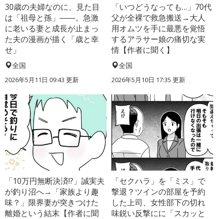
30歳の夫婦なのに、見た目
「いつどうなっても…」70代
は「祖母と孫」――。急激
父が全裸で救急搬送→大人
に老いる妻と成長が止まっ
用オムツを手に最悪を覚悟
た夫の漫画が描く「歳と幸
するアラサー娘の痛切な実
せ」
情【作者に聞く】
全国
全国
2026年5月11日 09:43 更新
2026年5月10日 17:35 更新
「10万円無断決済!?」誠実夫
「セクハラ」を「ミス」で
が釣り沼へ→「家族より趣
撃退？ツインの部屋を予約
味？」限界妻が突きつけた
した上司、女性部下の切れ
離婚という結末【作者に聞
味鋭い反撃にに「スカッと