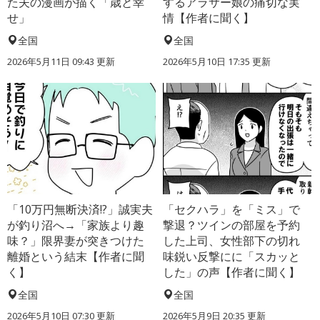
た夫の漫画が描く「歳と幸
するアラサー娘の痛切な実
せ」
情【作者に聞く】
全国
全国
2026年5月11日 09:43 更新
2026年5月10日 17:35 更新
「10万円無断決済!?」誠実夫
「セクハラ」を「ミス」で
が釣り沼へ→「家族より趣
撃退？ツインの部屋を予約
味？」限界妻が突きつけた
した上司、女性部下の切れ
離婚という結末【作者に聞
味鋭い反撃にに「スカッと
く】
した」の声【作者に聞く】
全国
全国
2026年5月10日 07:30 更新
2026年5月9日 20:35 更新