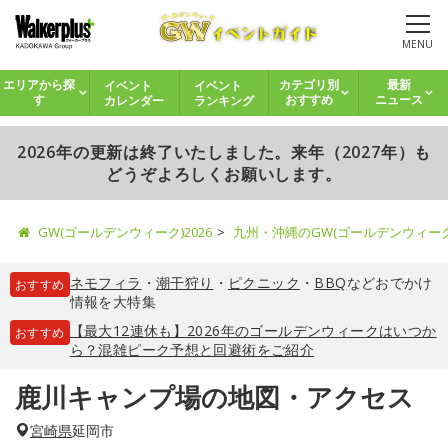
MENU
イベント
イベント
エリアから探
カテゴリ別
最新
カレンダー
ランキング
す
おすすめ
ニュース
2026年の更新は終了いたしました。来年（2027年）も
どうぞよろしくお願いします。
GW(ゴールデンウィーク)2026
九州・沖縄のGW(ゴールデンウィー
ネモフィラ
・
潮干狩り
・
ピクニック
・
BBQ
などおでかけ
おすすめ
情報を大特集
【最大12連休も】2026年のゴールデンウィークはいつか
おすすめ
ら？混雑ピーク予想と回避術をご紹介
鹿川キャンプ場の地図・アクセス
宮崎県
延岡市