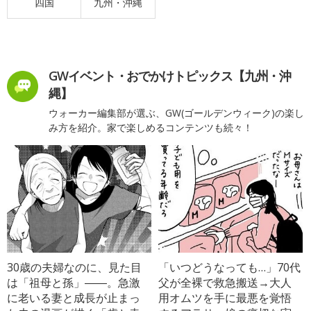
四国
九州・沖縄
GWイベント・おでかけトピックス【九州・沖
縄】
ウォーカー編集部が選ぶ、GW(ゴールデンウィーク)の楽し
み方を紹介。家で楽しめるコンテンツも続々！
30歳の夫婦なのに、見た目
「いつどうなっても…」70代
は「祖母と孫」――。急激
父が全裸で救急搬送→大人
に老いる妻と成長が止まっ
用オムツを手に最悪を覚悟