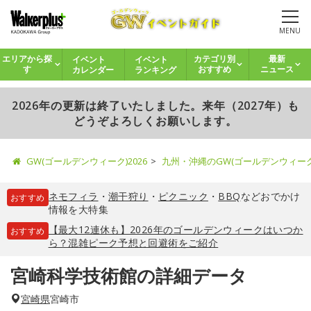
MENU
イベント
イベント
エリアから探
カテゴリ別
最新
カレンダー
ランキング
す
おすすめ
ニュース
2026年の更新は終了いたしました。来年（2027年）も
どうぞよろしくお願いします。
GW(ゴールデンウィーク)2026
九州・沖縄のGW(ゴールデンウィー
ネモフィラ
・
潮干狩り
・
ピクニック
・
BBQ
などおでかけ
おすすめ
情報を大特集
【最大12連休も】2026年のゴールデンウィークはいつか
おすすめ
ら？混雑ピーク予想と回避術をご紹介
宮崎科学技術館の詳細データ
宮崎県
宮崎市