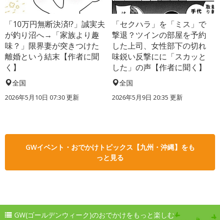
「10万円無断決済!?」誠実夫
「セクハラ」を「ミス」で
が釣り沼へ→「家族より趣
撃退？ツインの部屋を予約
味？」限界妻が突きつけた
した上司、女性部下の切れ
離婚という結末【作者に聞
味鋭い反撃にに「スカッと
く】
した」の声【作者に聞く】
全国
全国
2026年5月10日 07:30 更新
2026年5月9日 20:35 更新
GWイベント・おでかけトピックス【九州・沖縄】をも
っと見る
GW(ゴールデンウィーク)のおでかけをもっと楽しむ