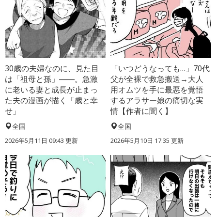
30歳の夫婦なのに、見た目
「いつどうなっても…」70代
は「祖母と孫」――。急激
父が全裸で救急搬送→大人
に老いる妻と成長が止まっ
用オムツを手に最悪を覚悟
た夫の漫画が描く「歳と幸
するアラサー娘の痛切な実
せ」
情【作者に聞く】
全国
全国
2026年5月11日 09:43 更新
2026年5月10日 17:35 更新