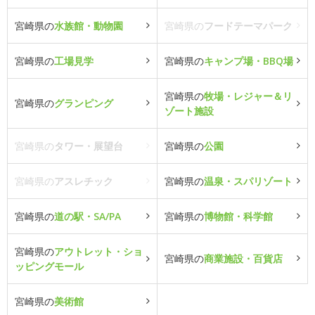
宮崎県の
水族館・動物園
宮崎県の
フードテーマパーク
宮崎県の
工場見学
宮崎県の
キャンプ場・BBQ場
宮崎県の
牧場・レジャー＆リ
宮崎県の
グランピング
ゾート施設
宮崎県の
タワー・展望台
宮崎県の
公園
宮崎県の
アスレチック
宮崎県の
温泉・スパリゾート
宮崎県の
道の駅・SA/PA
宮崎県の
博物館・科学館
宮崎県の
アウトレット・ショ
宮崎県の
商業施設・百貨店
ッピングモール
宮崎県の
美術館