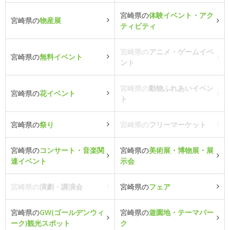
宮崎県の
体験イベント・アク
宮崎県の
物産展
ティビティ
宮崎県の
アニメ・ゲームイベ
宮崎県の
無料イベント
ント
宮崎県の
動物ふれあいイベン
宮崎県の
花イベント
ト
宮崎県の
祭り
宮崎県の
フリーマーケット
宮崎県の
コンサート・音楽関
宮崎県の
美術展・博物展・展
連イベント
示会
宮崎県の
演劇・講演会
宮崎県の
フェア
宮崎県の
GW(ゴールデンウィ
宮崎県の
遊園地・テーマパー
ーク)観光スポット
ク