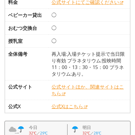
料金
公式サイトにてご確認ください
ベビーカー貸出
◯
おむつ交換台
◯
授乳室
◯
全体備考
再入場:入場チケット提示で当日限
り有効 プラネタリウム:投映時間
11：00・13：30・15：00 プラネ
タリウム:あり。
公式サイト
公式サイトほか、関連サイトはこ
ちら
公式X
公式Xはこちら
今日
明日
32℃
／
29℃
32℃
／
28℃