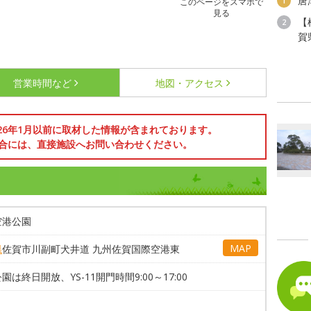
唐
1
このページをスマホで
見る
【
2
賀
営業時間など
地図・アクセス
026年1月以前に取材した情報が含まれております。
合には、直接施設へお問い合わせください。
空港公園
MAP
県
佐賀市川副町犬井道 九州佐賀国際空港東
園は終日開放、YS-11開門時間9:00～17:00