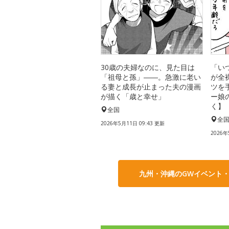
30歳の夫婦なのに、見た目は
「い
「祖母と孫」――。急激に老い
が全
る妻と成長が止まった夫の漫画
ツを
が描く「歳と幸せ」
ー娘
く】
全国
全
2026年5月11日 09:43 更新
2026年
九州・沖縄のGWイベント