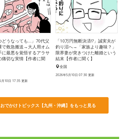
つどうなっても…」70代父
「10万円無断決済!?」誠実夫が
裸で救急搬送→大人用オム
釣り沼へ→「家族より趣味？」
手に最悪を覚悟するアラサ
限界妻が突きつけた離婚という
の痛切な実情【作者に聞
結末【作者に聞く】
全国
国
2026年5月10日 07:30 更新
5月10日 17:35 更新
・おでかけトピックス【九州・沖縄】をもっと見る