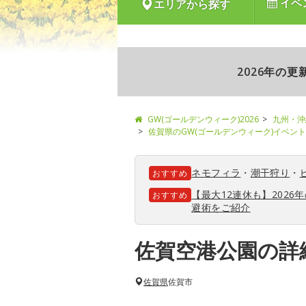
イベ
エリアから探す
2026年の
GW(ゴールデンウィーク)2026
九州・沖
佐賀県のGW(ゴールデンウィーク)イベン
ネモフィラ
・
潮干狩り
・
おすすめ
【最大12連休も】202
おすすめ
避術をご紹介
佐賀空港公園の詳
佐賀県
佐賀市