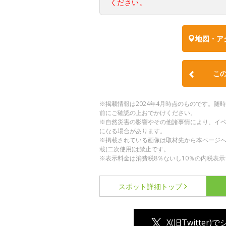
ください。
地図・ア
こ
※掲載情報は2024年4月時点のものです。
前にご確認の上おでかけください。
※自然災害の影響やその他諸事情により、イ
になる場合があります。
※掲載されている画像は取材先から本ページ
載(二次使用)は禁止です。
※表示料金は消費税8％ないし10％の内税表示
スポット詳細
トップ
X(旧Twitter)