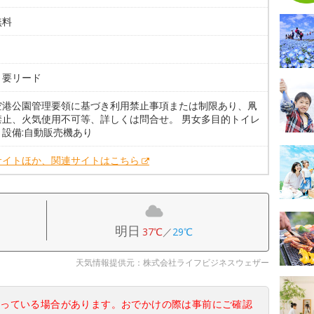
無料
。
。要リード
空港公園管理要領に基づき利用禁止事項または制限あり、凧
禁止、火気使用不可等、詳しくは問合せ。 男女多目的トイレ
。設備:自動販売機あり
サイトほか、関連サイトはこちら
明日
37℃
／
29℃
天気情報提供元：株式会社ライフビジネスウェザー
なっている場合があります。おでかけの際は事前にご確認