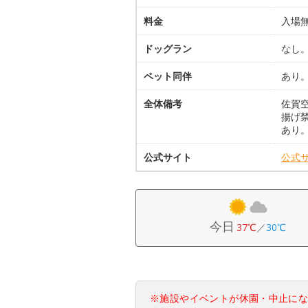
料金
入場
ドッグラン
なし
ペット同伴
あり
全体備考
佐賀
揚げ
あり
公式サイト
公式
今日
37℃
／
30℃
※施設やイベントが休園・中止に