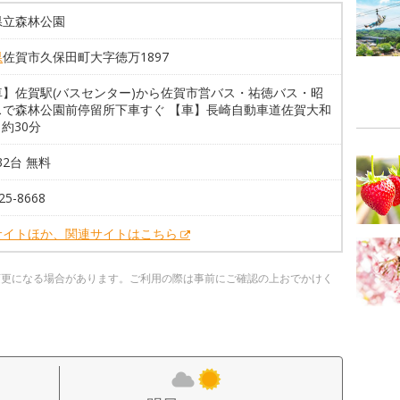
県立森林公園
県
佐賀市久保田町大字徳万1897
車】佐賀駅(バスセンター)から佐賀市営バス・祐徳バス・昭
スで森林公園前停留所下車すぐ 【車】長崎自動車道佐賀大和
ら約30分
32台 無料
25-8668
サイトほか、関連サイトはこちら
変更になる場合があります。ご利用の際は事前にご確認の上おでかけく