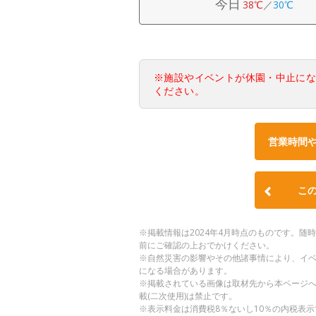
今日
38℃
／
30℃
※施設やイベントが休園・中止に
ください。
営業時間
こ
※掲載情報は2024年4月時点のものです。
前にご確認の上おでかけください。
※自然災害の影響やその他諸事情により、イ
になる場合があります。
※掲載されている画像は取材先から本ページ
載(二次使用)は禁止です。
※表示料金は消費税8％ないし10％の内税表示