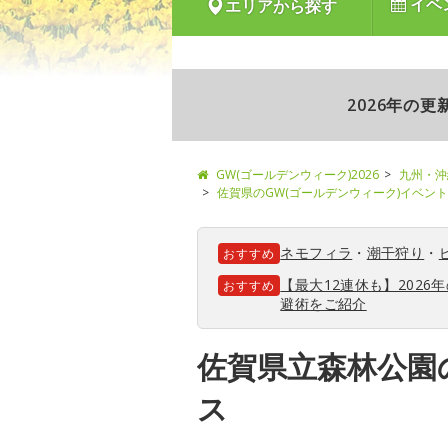
イベ
エリアから探す
2026年の
GW(ゴールデンウィーク)2026
九州・沖
佐賀県のGW(ゴールデンウィーク)イベン
ネモフィラ
・
潮干狩り
・
おすすめ
【最大12連休も】202
おすすめ
避術をご紹介
佐賀県立森林公園
ス