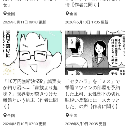
せ」
情【作者に聞く】
全国
全国
2026年5月11日 09:43 更新
2026年5月10日 17:35 更新
「10万円無断決済!?」誠実夫
「セクハラ」を「ミス」で
が釣り沼へ→「家族より趣
撃退？ツインの部屋を予約
味？」限界妻が突きつけた
した上司、女性部下の切れ
離婚という結末【作者に聞
味鋭い反撃にに「スカッと
く】
した」の声【作者に聞く】
全国
全国
2026年5月10日 07:30 更新
2026年5月9日 20:35 更新