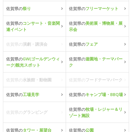
佐賀県の
祭り
佐賀県の
フリーマーケット
佐賀県の
コンサート・音楽関
佐賀県の
美術展・博物展・展
連イベント
示会
佐賀県の
演劇・講演会
佐賀県の
フェア
佐賀県の
GW(ゴールデンウィ
佐賀県の
遊園地・テーマパー
ーク)観光スポット
ク
佐賀県の
水族館・動物園
佐賀県の
フードテーマパーク
佐賀県の
工場見学
佐賀県の
キャンプ場・BBQ場
佐賀県の
牧場・レジャー＆リ
佐賀県の
グランピング
ゾート施設
佐賀県の
タワー・展望台
佐賀県の
公園