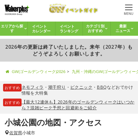
MENU
イベント
イベント
エリアから探
カテゴリ別
最新
カレンダー
ランキング
す
おすすめ
ニュース
2026年の更新は終了いたしました。来年（2027年）も
どうぞよろしくお願いします。
GW(ゴールデンウィーク)2026
九州・沖縄のGW(ゴールデンウィー
ネモフィラ
・
潮干狩り
・
ピクニック
・
BBQ
などおでかけ
おすすめ
情報を大特集
【最大12連休も】2026年のゴールデンウィークはいつか
おすすめ
ら？混雑ピーク予想と回避術をご紹介
小城公園の地図・アクセス
佐賀県
小城市