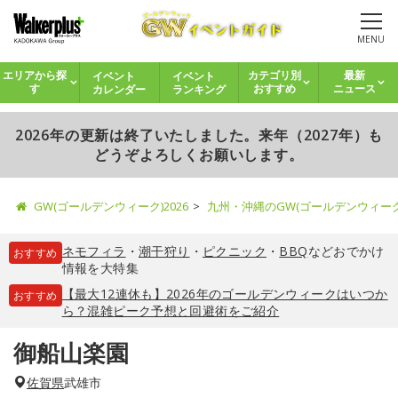
MENU
イベント
イベント
エリアから探
カテゴリ別
最新
カレンダー
ランキング
す
おすすめ
ニュース
2026年の更新は終了いたしました。来年（2027年）も
どうぞよろしくお願いします。
GW(ゴールデンウィーク)2026
九州・沖縄のGW(ゴールデンウィー
ネモフィラ
・
潮干狩り
・
ピクニック
・
BBQ
などおでかけ
おすすめ
情報を大特集
【最大12連休も】2026年のゴールデンウィークはいつか
おすすめ
ら？混雑ピーク予想と回避術をご紹介
御船山楽園
佐賀県
武雄市