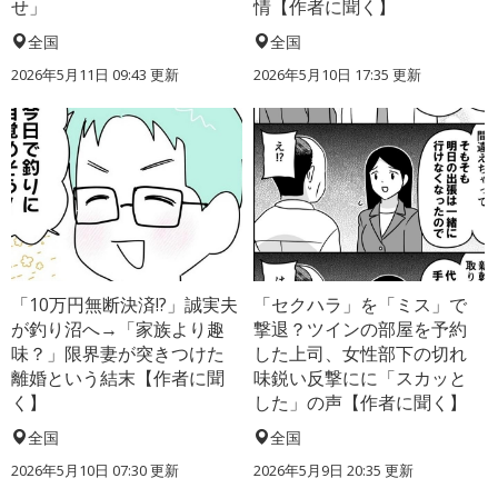
せ」
情【作者に聞く】
全国
全国
2026年5月11日 09:43 更新
2026年5月10日 17:35 更新
「10万円無断決済!?」誠実夫
「セクハラ」を「ミス」で
が釣り沼へ→「家族より趣
撃退？ツインの部屋を予約
味？」限界妻が突きつけた
した上司、女性部下の切れ
離婚という結末【作者に聞
味鋭い反撃にに「スカッと
く】
した」の声【作者に聞く】
全国
全国
2026年5月10日 07:30 更新
2026年5月9日 20:35 更新