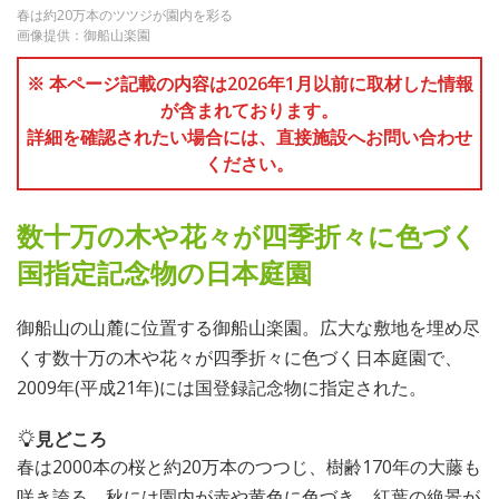
春は約20万本のツツジが園内を彩る
画像提供：御船山楽園
※ 本ページ記載の内容は2026年1月以前に取材した情報
が含まれております。
詳細を確認されたい場合には、直接施設へお問い合わせ
ください。
数十万の木や花々が四季折々に色づく
国指定記念物の日本庭園
御船山の山麓に位置する御船山楽園。広大な敷地を埋め尽
くす数十万の木や花々が四季折々に色づく日本庭園で、
2009年(平成21年)には国登録記念物に指定された。
見どころ
春は2000本の桜と約20万本のつつじ、樹齢170年の大藤も
咲き誇る。秋には園内が赤や黄色に色づき、紅葉の絶景が