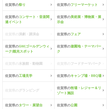
佐賀県の
祭り
佐賀県の
フリーマーケット
佐賀県の
コンサート・音楽関
佐賀県の
美術展・博物展・展
連イベント
示会
佐賀県の
演劇・講演会
佐賀県の
フェア
佐賀県の
GW(ゴールデンウィ
佐賀県の
遊園地・テーマパー
ーク)観光スポット
ク
佐賀県の
水族館・動物園
佐賀県の
フードテーマパーク
佐賀県の
工場見学
佐賀県の
キャンプ場・BBQ場
佐賀県の
牧場・レジャー＆リ
佐賀県の
グランピング
ゾート施設
佐賀県の
タワー・展望台
佐賀県の
公園