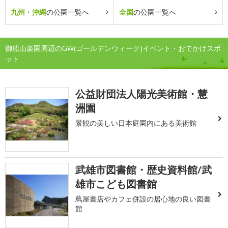
九州・沖縄
の公園一覧へ
全国
の公園一覧へ
御船山楽園周辺のGW(ゴールデンウィーク)イベント・おでかけスポ
ット
公益財団法人陽光美術館・慧
洲園
景観の美しい日本庭園内にある美術館
武雄市図書館・歴史資料館/武
雄市こども図書館
蔦屋書店やカフェ併設の居心地の良い図書
館