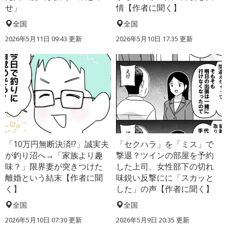
せ」
情【作者に聞く】
全国
全国
2026年5月11日 09:43 更新
2026年5月10日 17:35 更新
「10万円無断決済!?」誠実夫
「セクハラ」を「ミス」で
が釣り沼へ→「家族より趣
撃退？ツインの部屋を予約
味？」限界妻が突きつけた
した上司、女性部下の切れ
離婚という結末【作者に聞
味鋭い反撃にに「スカッと
く】
した」の声【作者に聞く】
全国
全国
2026年5月10日 07:30 更新
2026年5月9日 20:35 更新