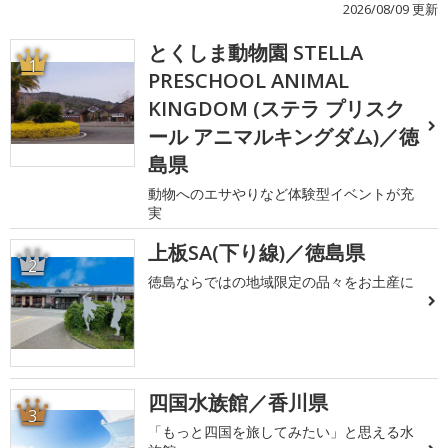
2026/08/09 更新
とくしま動物園 STELLA
1
PRESCHOOL ANIMAL
KINGDOM (ステラ プリスク
ール アニマルキングダム)／徳
島県
動物へのエサやりなど体験型イベントが充
実
上板SA(下り線)／徳島県
2
徳島ならではの地域限定の品々をお土産に
四国水族館／香川県
3
「もっと四国を旅してみたい」と思える水