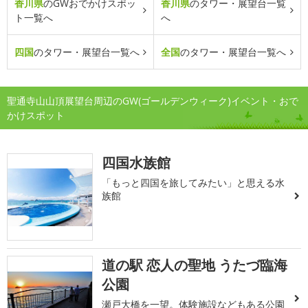
香川県
のGWおでかけスポッ
香川県
のタワー・展望台一覧
ト一覧へ
へ
四国
のタワー・展望台一覧へ
全国
のタワー・展望台一覧へ
聖通寺山山頂展望台周辺のGW(ゴールデンウィーク)イベント・おで
かけスポット
四国水族館
「もっと四国を旅してみたい」と思える水
族館
道の駅 恋人の聖地 うたづ臨海
公園
瀬戸大橋を一望。体験施設などもある公園