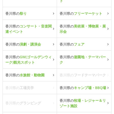
ト
香川県の
祭り
香川県の
フリーマーケット
香川県の
コンサート・音楽関
香川県の
美術展・博物展・展
連イベント
示会
香川県の
演劇・講演会
香川県の
フェア
香川県の
GW(ゴールデンウィ
香川県の
遊園地・テーマパー
ーク)観光スポット
ク
香川県の
水族館・動物園
香川県の
フードテーマパーク
香川県の
工場見学
香川県の
キャンプ場・BBQ場
香川県の
牧場・レジャー＆リ
香川県の
グランピング
ゾート施設