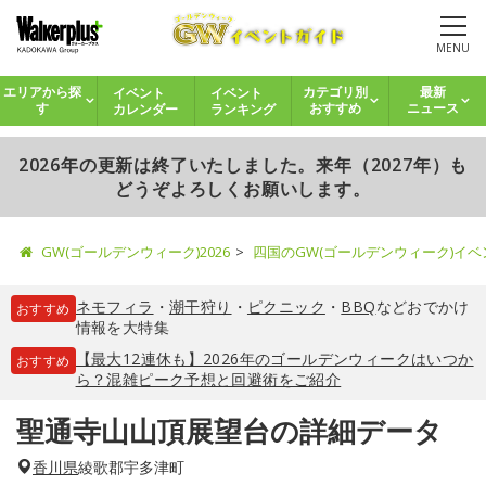
MENU
イベント
イベント
エリアから探
カテゴリ別
最新
カレンダー
ランキング
す
おすすめ
ニュース
2026年の更新は終了いたしました。来年（2027年）も
どうぞよろしくお願いします。
GW(ゴールデンウィーク)2026
四国のGW(ゴールデンウィーク)イ
ネモフィラ
・
潮干狩り
・
ピクニック
・
BBQ
などおでかけ
おすすめ
情報を大特集
【最大12連休も】2026年のゴールデンウィークはいつか
おすすめ
ら？混雑ピーク予想と回避術をご紹介
聖通寺山山頂展望台の詳細データ
香川県
綾歌郡宇多津町