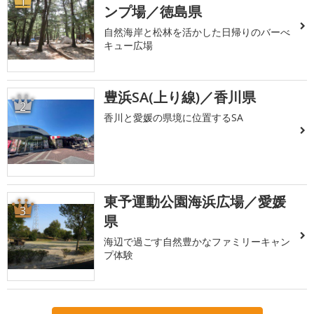
1
ンプ場／徳島県
自然海岸と松林を活かした日帰りのバーべ
キュー広場
豊浜SA(上り線)／香川県
2
香川と愛媛の県境に位置するSA
東予運動公園海浜広場／愛媛
3
県
海辺で過ごす自然豊かなファミリーキャン
プ体験