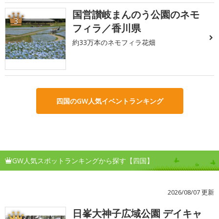
国営讃岐まんのう公園のネモ
3
フィラ／香川県
約33万本のネモフィラ花畑
四国のGW人気イベントランキング
GW人気スポットランキングから探す【四国】
2026/08/07 更新
日峯大神子広域公園 デイキャ