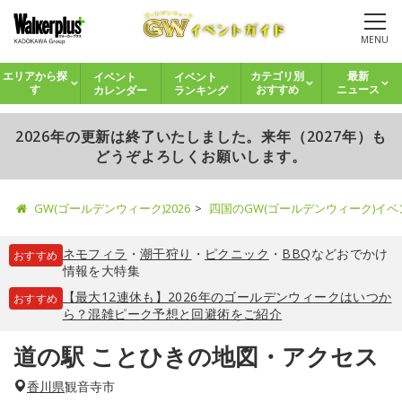
MENU
イベント
イベント
エリアから探
カテゴリ別
最新
カレンダー
ランキング
す
おすすめ
ニュース
2026年の更新は終了いたしました。来年（2027年）も
どうぞよろしくお願いします。
GW(ゴールデンウィーク)2026
四国のGW(ゴールデンウィーク)イ
ネモフィラ
・
潮干狩り
・
ピクニック
・
BBQ
などおでかけ
おすすめ
情報を大特集
【最大12連休も】2026年のゴールデンウィークはいつか
おすすめ
ら？混雑ピーク予想と回避術をご紹介
道の駅 ことひきの地図・アクセス
香川県
観音寺市