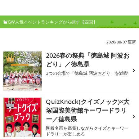
GW人気イベントランキングから探す【四国】
2026/08/07 更新
2026春の祭典「徳島城 阿波お
1
どり」／徳島県
3つの会場で「徳島城 阿波おどり」を満喫
QuizKnock(クイズノック)×大
2
塚国際美術館キーワードラリ
ー／徳島県
陶板名画を鑑賞しながらクイズとキーワー
ドラリーが楽しめる