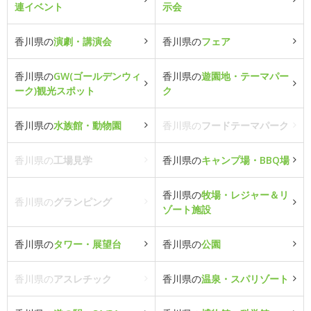
連イベント
示会
香川県の
演劇・講演会
香川県の
フェア
香川県の
GW(ゴールデンウィ
香川県の
遊園地・テーマパー
ーク)観光スポット
ク
香川県の
水族館・動物園
香川県の
フードテーマパーク
香川県の
工場見学
香川県の
キャンプ場・BBQ場
香川県の
牧場・レジャー＆リ
香川県の
グランピング
ゾート施設
香川県の
タワー・展望台
香川県の
公園
香川県の
アスレチック
香川県の
温泉・スパリゾート