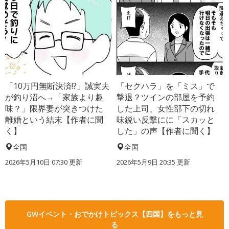
「10万円無断決済!?」誠実夫
「セクハラ」を「ミス」で
が釣り沼へ→「家族より趣
撃退？ツインの部屋を予約
味？」限界妻が突きつけた
した上司、女性部下の切れ
離婚という結末【作者に聞
味鋭い反撃にに「スカッと
く】
した」の声【作者に聞く】
全国
全国
2026年5月10日 07:30 更新
2026年5月9日 20:35 更新
GWイベント・おでかけトピックス【四国】をもっと見
る