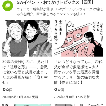
GWイベント・おでかけトピックス【四国】
ウォーカー編集部が選ぶ、GW(ゴールデンウィーク)の楽し
み方を紹介。家で楽しめるコンテンツも続々！
30歳の夫婦なのに、見た目
「いつどうなっても…」70代
は「祖母と孫」――。急激
父が全裸で救急搬送→大人
に老いる妻と成長が止まっ
用オムツを手に最悪を覚悟
た夫の漫画が描く「歳と幸
するアラサー娘の痛切な実
せ」
情【作者に聞く】
全国
全国
2026年5月11日 09:43 更新
2026年5月10日 17:35 更新