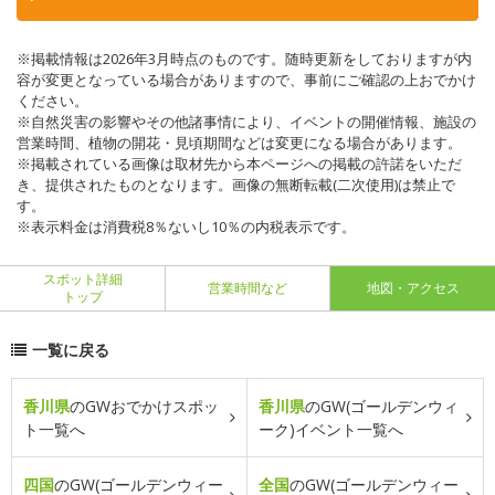
※掲載情報は2026年3月時点のものです。随時更新をしておりますが内
容が変更となっている場合がありますので、事前にご確認の上おでかけ
ください。
※自然災害の影響やその他諸事情により、イベントの開催情報、施設の
営業時間、植物の開花・見頃期間などは変更になる場合があります。
※掲載されている画像は取材先から本ページへの掲載の許諾をいただ
き、提供されたものとなります。画像の無断転載(二次使用)は禁止で
す。
※表示料金は消費税8％ないし10％の内税表示です。
スポット詳細
営業時間など
地図・アクセス
トップ
一覧に戻る
香川県
のGWおでかけスポッ
香川県
のGW(ゴールデンウィ
ト一覧へ
ーク)イベント一覧へ
四国
のGW(ゴールデンウィー
全国
のGW(ゴールデンウィー