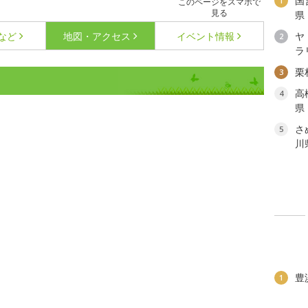
国
1
このページをスマホで
見る
県
など
地図・アクセス
イベント情報
ヤ
2
ラ
栗
3
高
4
県
さ
5
川
豊
1