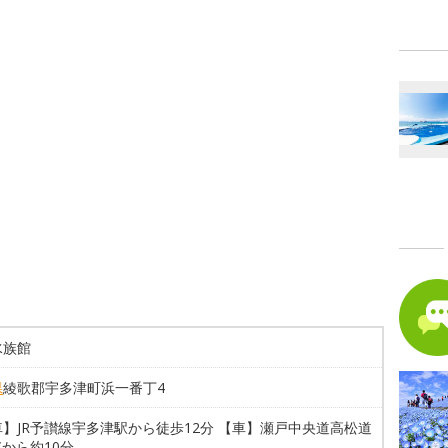
水族館
県
綾歌郡宇多津町浜一番丁4
】JR予讃線宇多津駅から徒歩12分 【車】瀬戸中央道高松道
Cから約10分