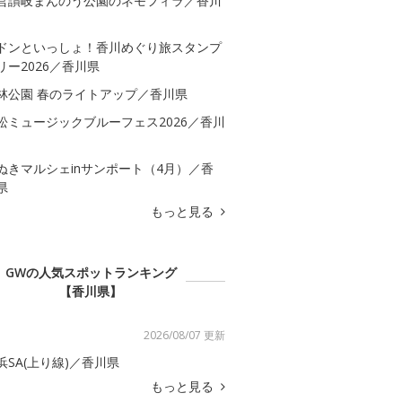
営讃岐まんのう公園のネモフィラ／香川
ドンといっしょ！香川めぐり旅スタンプ
リー2026／香川県
林公園 春のライトアップ／香川県
松ミュージックブルーフェス2026／香川
ぬきマルシェinサンポート（4月）／香
県
もっと見る
GWの人気スポットランキング
【香川県】
2026/08/07 更新
浜SA(上り線)／香川県
もっと見る