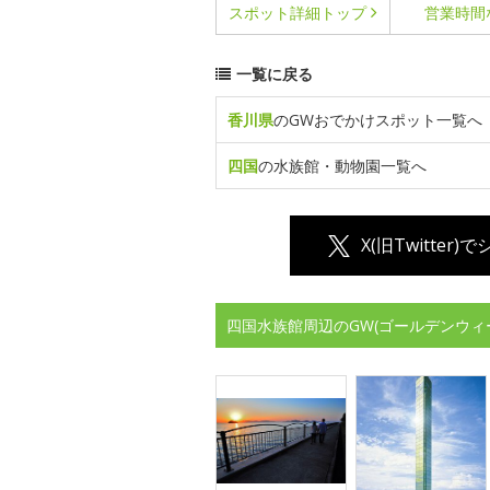
スポット詳細
トップ
営業時間
一覧に戻る
香川県
のGWおでかけスポット一覧へ
四国
の水族館・動物園一覧へ
X(旧Twitter)
四国水族館周辺のGW(ゴールデンウィ