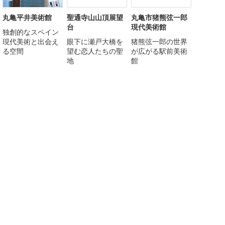
丸亀平井美術館
聖通寺山山頂展望
丸亀市猪熊弦一郎
台
現代美術館
独創的なスペイン
現代美術と出会え
眼下に瀬戸大橋を
猪熊弦一郎の世界
る空間
望む恋人たちの聖
が広がる駅前美術
地
館