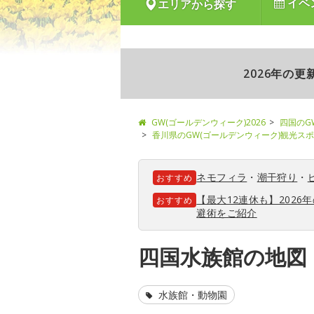
イベ
エリアから探す
2026年の
GW(ゴールデンウィーク)2026
四国のG
香川県のGW(ゴールデンウィーク)観光ス
ネモフィラ
・
潮干狩り
・
おすすめ
【最大12連休も】202
おすすめ
避術をご紹介
四国水族館の地図
水族館・動物園