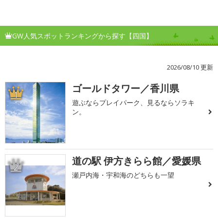
GW人気スポットランキングから探す【四国】
2026/08/10 更新
ゴールドタワー／香川県
1
遊ぶならプレイパーク、見るならソラキ
ン。
道の駅 伊方きらら館／愛媛県
2
瀬戸内海・宇和海のどちらも一望