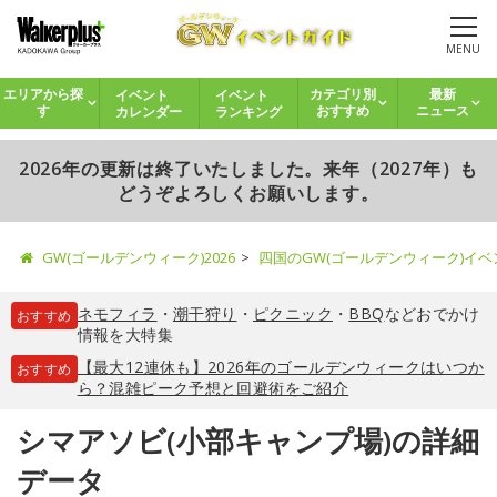
MENU
イベント
イベント
エリアから探
カテゴリ別
最新
カレンダー
ランキング
す
おすすめ
ニュース
2026年の更新は終了いたしました。来年（2027年）も
どうぞよろしくお願いします。
GW(ゴールデンウィーク)2026
四国のGW(ゴールデンウィーク)イ
ネモフィラ
・
潮干狩り
・
ピクニック
・
BBQ
などおでかけ
おすすめ
情報を大特集
【最大12連休も】2026年のゴールデンウィークはいつか
おすすめ
ら？混雑ピーク予想と回避術をご紹介
シマアソビ(小部キャンプ場)の詳細
データ