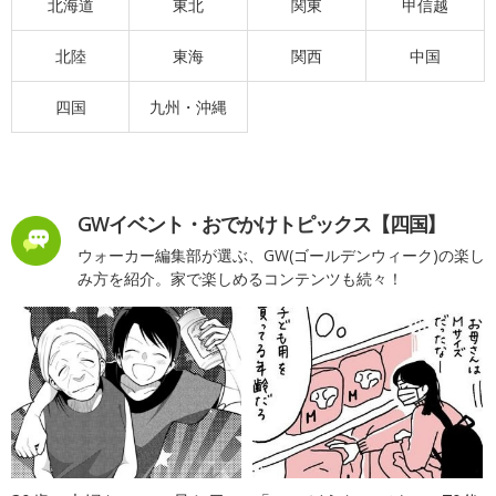
北海道
東北
関東
甲信越
北陸
東海
関西
中国
四国
九州・沖縄
GWイベント・おでかけトピックス【四国】
ウォーカー編集部が選ぶ、GW(ゴールデンウィーク)の楽し
み方を紹介。家で楽しめるコンテンツも続々！