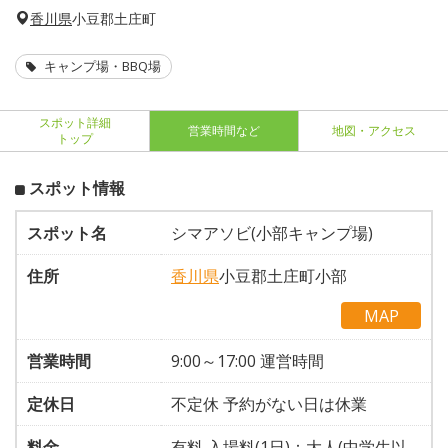
香川県
小豆郡土庄町
キャンプ場・BBQ場
スポット詳細
営業時間など
地図・アクセス
トップ
スポット情報
スポット名
シマアソビ(小部キャンプ場)
住所
香川県
小豆郡土庄町小部
MAP
営業時間
9:00～17:00 運営時間
定休日
不定休 予約がない日は休業
料金
有料 入場料(1日)：大人(中学生以