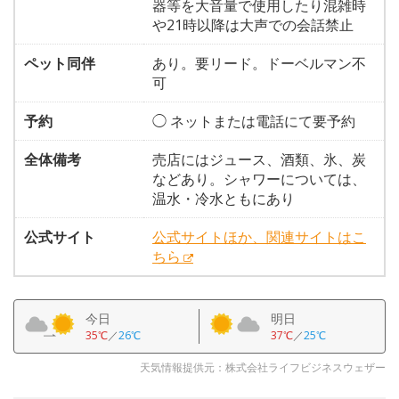
器等を大音量で使用したり混雑時
や21時以降は大声での会話禁止
ペット同伴
あり。要リード。ドーベルマン不
可
予約
◯ ネットまたは電話にて要予約
全体備考
売店にはジュース、酒類、氷、炭
などあり。シャワーについては、
温水・冷水ともにあり
公式サイト
公式サイトほか、関連サイトはこ
ちら
今日
明日
35℃
／
26℃
37℃
／
25℃
天気情報提供元：株式会社ライフビジネスウェザー