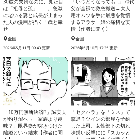
30歳の夫婦なのに、見た目
「いつどうなっても…」70代
は「祖母と孫」――。急激
父が全裸で救急搬送→大人
に老いる妻と成長が止まっ
用オムツを手に最悪を覚悟
た夫の漫画が描く「歳と幸
するアラサー娘の痛切な実
せ」
情【作者に聞く】
全国
全国
2026年5月11日 09:43 更新
2026年5月10日 17:35 更新
「10万円無断決済!?」誠実夫
「セクハラ」を「ミス」で
が釣り沼へ→「家族より趣
撃退？ツインの部屋を予約
味？」限界妻が突きつけた
した上司、女性部下の切れ
離婚という結末【作者に聞
味鋭い反撃にに「スカッと