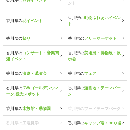
ント
香川県の
動物ふれあいイベン
香川県の
花イベント
ト
香川県の
祭り
香川県の
フリーマーケット
香川県の
コンサート・音楽関
香川県の
美術展・博物展・展
連イベント
示会
香川県の
演劇・講演会
香川県の
フェア
香川県の
GW(ゴールデンウィ
香川県の
遊園地・テーマパー
ーク)観光スポット
ク
香川県の
水族館・動物園
香川県の
フードテーマパーク
香川県の
工場見学
香川県の
キャンプ場・BBQ場