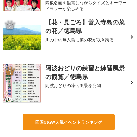
陶板名画を鑑賞しながらクイズとキーワー
ドラリーが楽しめる
【花・見ごろ】善入寺島の菜
2
の花／徳島県
川の中の無人島に菜の花が咲き誇る
阿波おどりの練習と練習風景
3
の観覧／徳島県
阿波おどりの練習風景を公開
四国のGW人気イベントランキング