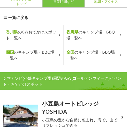
営業時間など
地図・アクセス
トップ
一覧に戻る
香川県
のGWおでかけスポッ
香川県
のキャンプ場・BBQ
ト一覧へ
場一覧へ
四国
のキャンプ場・BBQ場
全国
のキャンプ場・BBQ場
一覧へ
一覧へ
シマアソビ(小部キャンプ場)周辺のGW(ゴールデンウィーク)イベン
ト・おでかけスポット
小豆島オートビレッジ
YOSHIDA
小豆島の豊かな自然に包まれ、海で、山で
リフレッシュできる