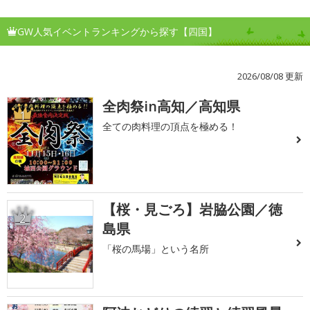
GW人気イベントランキングから探す【四国】
2026/08/08 更新
全肉祭in高知／高知県
1
全ての肉料理の頂点を極める！
【桜・見ごろ】岩脇公園／徳
2
島県
「桜の馬場」という名所