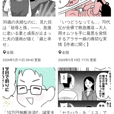
30歳の夫婦なのに、見た目
「いつどうなっても…」70代
は「祖母と孫」――。急激
父が全裸で救急搬送→大人
に老いる妻と成長が止まっ
用オムツを手に最悪を覚悟
た夫の漫画が描く「歳と幸
するアラサー娘の痛切な実
せ」
情【作者に聞く】
全国
全国
2026年5月11日 09:43 更新
2026年5月10日 17:35 更新
「10万円無断決済!?」誠実夫
「セクハラ」を「ミス」で