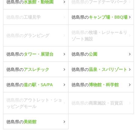
徳島県の
水族館・動物園
徳島県の
フードテーマパーク
徳島県の
工場見学
徳島県の
キャンプ場・BBQ場
徳島県の
牧場・レジャー＆リ
徳島県の
グランピング
ゾート施設
徳島県の
タワー・展望台
徳島県の
公園
徳島県の
アスレチック
徳島県の
温泉・スパリゾート
徳島県の
道の駅・SA/PA
徳島県の
博物館・科学館
徳島県の
アウトレット・ショ
徳島県の
商業施設・百貨店
ッピングモール
徳島県の
美術館