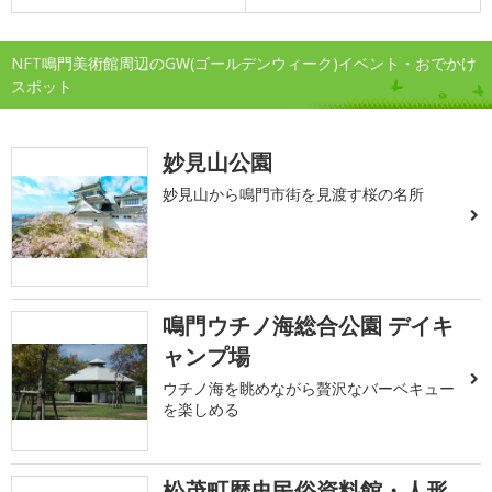
NFT鳴門美術館周辺のGW(ゴールデンウィーク)イベント・おでかけ
スポット
妙見山公園
妙見山から鳴門市街を見渡す桜の名所
鳴門ウチノ海総合公園 デイキ
ャンプ場
ウチノ海を眺めながら贅沢なバーベキュー
を楽しめる
松茂町歴史民俗資料館・人形