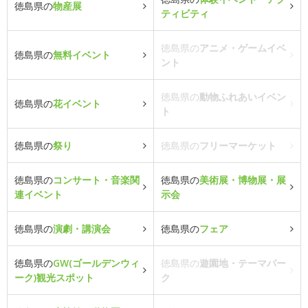
徳島県の
物産展
ティビティ
徳島県の
アニメ・ゲームイベ
徳島県の
無料イベント
ント
徳島県の
動物ふれあいイベン
徳島県の
花イベント
ト
徳島県の
祭り
徳島県の
フリーマーケット
徳島県の
コンサート・音楽関
徳島県の
美術展・博物展・展
連イベント
示会
徳島県の
演劇・講演会
徳島県の
フェア
徳島県の
GW(ゴールデンウィ
徳島県の
遊園地・テーマパー
ーク)観光スポット
ク