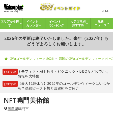
MENU
イベント
イベント
エリアから探
カテゴリ別
最新
カレンダー
ランキング
す
おすすめ
ニュース
2026年の更新は終了いたしました。来年（2027年）も
どうぞよろしくお願いします。
GW(ゴールデンウィーク)2026
四国のGW(ゴールデンウィーク)イ
ネモフィラ
・
潮干狩り
・
ピクニック
・
BBQ
などおでかけ
おすすめ
情報を大特集
【最大12連休も】2026年のゴールデンウィークはいつか
おすすめ
ら？混雑ピーク予想と回避術をご紹介
NFT鳴門美術館
徳島県
鳴門市