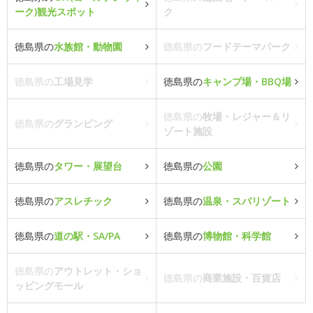
ーク)観光スポット
ク
徳島県の
水族館・動物園
徳島県の
フードテーマパーク
徳島県の
工場見学
徳島県の
キャンプ場・BBQ場
徳島県の
牧場・レジャー＆リ
徳島県の
グランピング
ゾート施設
徳島県の
タワー・展望台
徳島県の
公園
徳島県の
アスレチック
徳島県の
温泉・スパリゾート
徳島県の
道の駅・SA/PA
徳島県の
博物館・科学館
徳島県の
アウトレット・ショ
徳島県の
商業施設・百貨店
ッピングモール