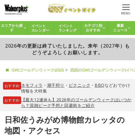
MENU
イベント
イベント
エリアから探
カテゴリ別
最新
カレンダー
ランキング
す
おすすめ
ニュース
2026年の更新は終了いたしました。来年（2027年）も
どうぞよろしくお願いします。
GW(ゴールデンウィーク)2026
四国のGW(ゴールデンウィーク)イ
ネモフィラ
・
潮干狩り
・
ピクニック
・
BBQ
などおでかけ
おすすめ
情報を大特集
【最大12連休も】2026年のゴールデンウィークはいつか
おすすめ
ら？混雑ピーク予想と回避術をご紹介
日和佐うみがめ博物館カレッタの
地図・アクセス