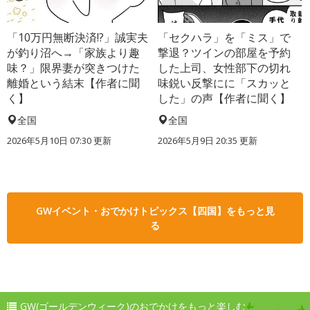
「10万円無断決済!?」誠実夫
「セクハラ」を「ミス」で
が釣り沼へ→「家族より趣
撃退？ツインの部屋を予約
味？」限界妻が突きつけた
した上司、女性部下の切れ
離婚という結末【作者に聞
味鋭い反撃にに「スカッと
く】
した」の声【作者に聞く】
全国
全国
2026年5月10日 07:30 更新
2026年5月9日 20:35 更新
GWイベント・おでかけトピックス【四国】をもっと見
る
GW(ゴールデンウィーク)のおでかけをもっと楽しむ