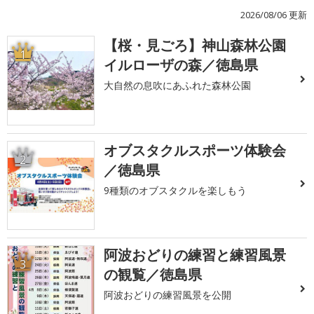
2026/08/06 更新
【桜・見ごろ】神山森林公園
1
イルローザの森／徳島県
大自然の息吹にあふれた森林公園
オブスタクルスポーツ体験会
2
／徳島県
9種類のオブスタクルを楽しもう
阿波おどりの練習と練習風景
3
の観覧／徳島県
阿波おどりの練習風景を公開