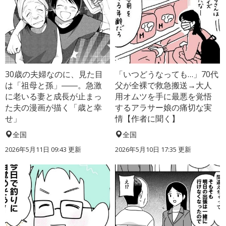
30歳の夫婦なのに、見た目
「いつどうなっても…」70代
は「祖母と孫」――。急激
父が全裸で救急搬送→大人
に老いる妻と成長が止まっ
用オムツを手に最悪を覚悟
た夫の漫画が描く「歳と幸
するアラサー娘の痛切な実
せ」
情【作者に聞く】
全国
全国
2026年5月11日 09:43 更新
2026年5月10日 17:35 更新