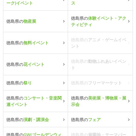
ーク)イベント
ス
徳島県の
体験イベント・アク
徳島県の
物産展
ティビティ
徳島県の
アニメ・ゲームイベ
徳島県の
無料イベント
ント
徳島県の
動物ふれあいイベン
徳島県の
花イベント
ト
徳島県の
祭り
徳島県の
フリーマーケット
徳島県の
コンサート・音楽関
徳島県の
美術展・博物展・展
連イベント
示会
徳島県の
演劇・講演会
徳島県の
フェア
徳島県の
GW(ゴールデンウィ
徳島県の
遊園地・テーマパー