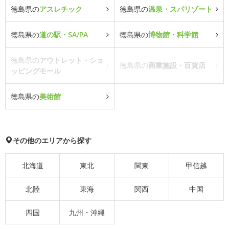
徳島県の
アスレチック
徳島県の
温泉・スパリゾート
徳島県の
道の駅・SA/PA
徳島県の
博物館・科学館
徳島県の
アウトレット・ショ
徳島県の
商業施設・百貨店
ッピングモール
徳島県の
美術館
その他のエリアから探す
北海道
東北
関東
甲信越
北陸
東海
関西
中国
四国
九州・沖縄