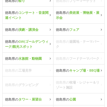
徳島県の
祭り
徳島県の
フリーマーケット
徳島県の
コンサート・音楽関
徳島県の
美術展・博物展・展
連イベント
示会
徳島県の
演劇・講演会
徳島県の
フェア
徳島県の
GW(ゴールデンウィ
徳島県の
遊園地・テーマパー
ーク)観光スポット
ク
徳島県の
水族館・動物園
徳島県の
フードテーマパーク
徳島県の
工場見学
徳島県の
キャンプ場・BBQ場
徳島県の
牧場・レジャー＆リ
徳島県の
グランピング
ゾート施設
徳島県の
タワー・展望台
徳島県の
公園