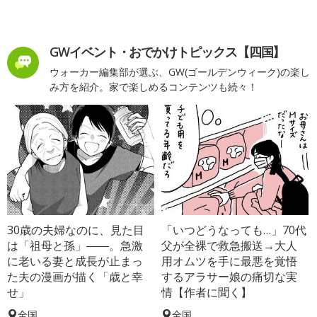
GWイベント・おでかけトピックス【四国】
ウォーカー編集部が選ぶ、GW(ゴールデンウィーク)の楽し
み方を紹介。家で楽しめるコンテンツも続々！
30歳の夫婦なのに、見た目
「いつどうなっても…」70代
は「祖母と孫」――。急激
父が全裸で救急搬送→大人
に老いる妻と成長が止まっ
用オムツを手に最悪を覚悟
た夫の漫画が描く「歳と幸
するアラサー娘の痛切な実
せ」
情【作者に聞く】
全国
全国