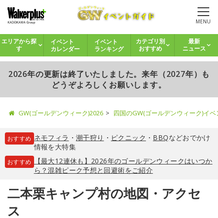
MENU
イベント
イベント
エリアから探
カテゴリ別
最新
カレンダー
ランキング
す
おすすめ
ニュース
2026年の更新は終了いたしました。来年（2027年）も
どうぞよろしくお願いします。
GW(ゴールデンウィーク)2026
四国のGW(ゴールデンウィーク)イ
ネモフィラ
・
潮干狩り
・
ピクニック
・
BBQ
などおでかけ
おすすめ
情報を大特集
【最大12連休も】2026年のゴールデンウィークはいつか
おすすめ
ら？混雑ピーク予想と回避術をご紹介
二本栗キャンプ村の地図・アクセ
ス