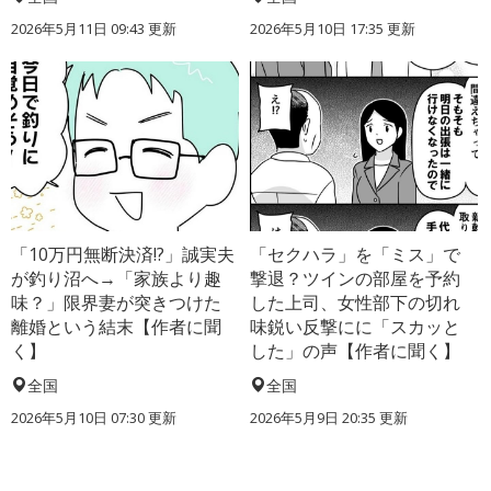
2026年5月11日 09:43 更新
2026年5月10日 17:35 更新
「10万円無断決済!?」誠実夫
「セクハラ」を「ミス」で
が釣り沼へ→「家族より趣
撃退？ツインの部屋を予約
味？」限界妻が突きつけた
した上司、女性部下の切れ
離婚という結末【作者に聞
味鋭い反撃にに「スカッと
く】
した」の声【作者に聞く】
全国
全国
2026年5月10日 07:30 更新
2026年5月9日 20:35 更新