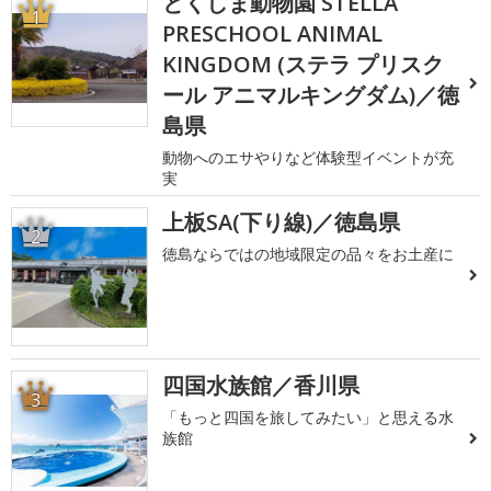
とくしま動物園 STELLA
1
PRESCHOOL ANIMAL
KINGDOM (ステラ プリスク
ール アニマルキングダム)／徳
島県
動物へのエサやりなど体験型イベントが充
実
上板SA(下り線)／徳島県
2
徳島ならではの地域限定の品々をお土産に
四国水族館／香川県
3
「もっと四国を旅してみたい」と思える水
族館