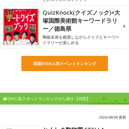
QuizKnock(クイズノック)×大
3
塚国際美術館キーワードラリ
ー／徳島県
陶板名画を鑑賞しながらクイズとキーワー
ドラリーが楽しめる
四国のGW人気イベントランキング
GW人気スポットランキングから探す【四国】
2026/08/09 更新