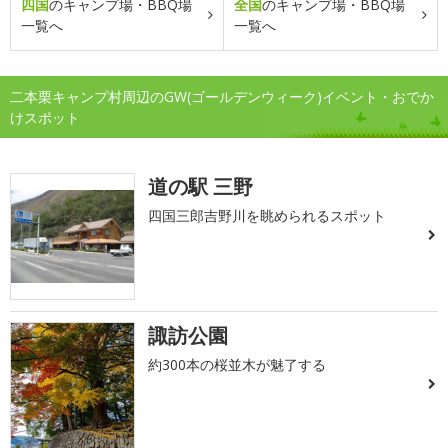
四国
のキャンプ場・BBQ場
全国
のキャンプ場・BBQ場
一覧へ
一覧へ
二本栗キャンプ村周辺のGW(ゴールデンウィーク)イベント・おでか
けスポット
道の駅 三野
四国三郎吉野川を眺められるスポット
諏訪公園
約300本の桜並木が魅了する