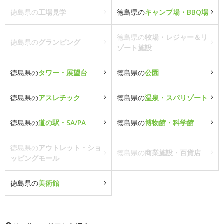
徳島県の
工場見学
徳島県の
キャンプ場・BBQ場
徳島県の
牧場・レジャー＆リ
徳島県の
グランピング
ゾート施設
徳島県の
タワー・展望台
徳島県の
公園
徳島県の
アスレチック
徳島県の
温泉・スパリゾート
徳島県の
道の駅・SA/PA
徳島県の
博物館・科学館
徳島県の
アウトレット・ショ
徳島県の
商業施設・百貨店
ッピングモール
徳島県の
美術館