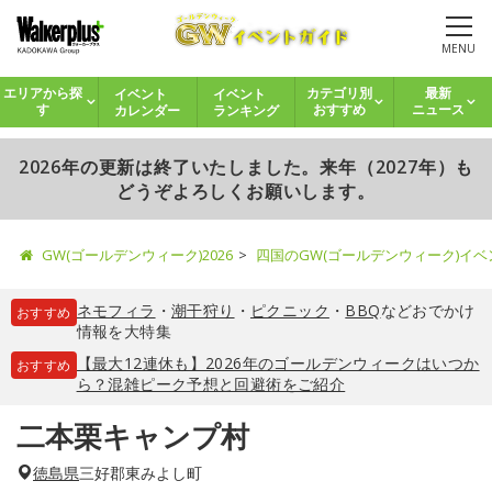
MENU
イベント
イベント
エリアから探
カテゴリ別
最新
カレンダー
ランキング
す
おすすめ
ニュース
2026年の更新は終了いたしました。来年（2027年）も
どうぞよろしくお願いします。
GW(ゴールデンウィーク)2026
四国のGW(ゴールデンウィーク)イ
ネモフィラ
・
潮干狩り
・
ピクニック
・
BBQ
などおでかけ
おすすめ
情報を大特集
【最大12連休も】2026年のゴールデンウィークはいつか
おすすめ
ら？混雑ピーク予想と回避術をご紹介
二本栗キャンプ村
徳島県
三好郡東みよし町