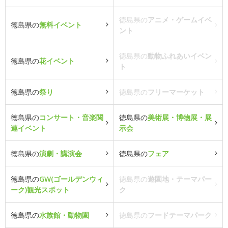
徳島県の
アニメ・ゲームイベ
徳島県の
無料イベント
ント
徳島県の
動物ふれあいイベン
徳島県の
花イベント
ト
徳島県の
祭り
徳島県の
フリーマーケット
徳島県の
コンサート・音楽関
徳島県の
美術展・博物展・展
連イベント
示会
徳島県の
演劇・講演会
徳島県の
フェア
徳島県の
GW(ゴールデンウィ
徳島県の
遊園地・テーマパー
ーク)観光スポット
ク
徳島県の
水族館・動物園
徳島県の
フードテーマパーク