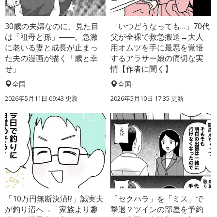
30歳の夫婦なのに、見た目
「いつどうなっても…」70代
は「祖母と孫」――。急激
父が全裸で救急搬送→大人
に老いる妻と成長が止まっ
用オムツを手に最悪を覚悟
た夫の漫画が描く「歳と幸
するアラサー娘の痛切な実
せ」
情【作者に聞く】
全国
全国
2026年5月11日 09:43 更新
2026年5月10日 17:35 更新
「10万円無断決済!?」誠実夫
「セクハラ」を「ミス」で
が釣り沼へ→「家族より趣
撃退？ツインの部屋を予約