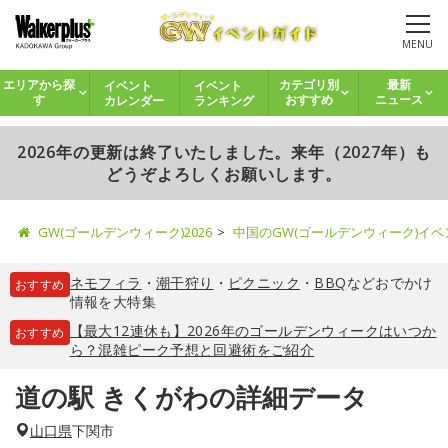
MENU
イベント
イベント
エリアから探
カテゴリ別
最新
カレンダー
ランキング
す
おすすめ
ニュース
2026年の更新は終了いたしました。来年（2027年）も
どうぞよろしくお願いします。
GW(ゴールデンウィーク)2026
中国のGW(ゴールデンウィーク)イ
ネモフィラ
・
潮干狩り
・
ピクニック
・
BBQ
などおでかけ
おすすめ
情報を大特集
【最大12連休も】2026年のゴールデンウィークはいつか
おすすめ
ら？混雑ピーク予想と回避術をご紹介
道の駅 きくがわの詳細データ
山口県
下関市