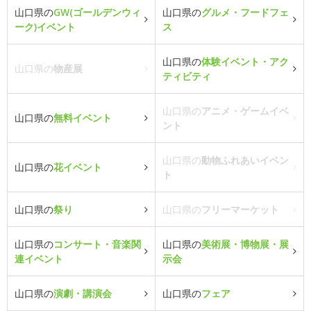
山口県の
GW(ゴールデンウィ
山口県の
グルメ・フードフェ
ーク)イベント
ス
山口県の
体験イベント・アク
山口県の
物産展
ティビティ
山口県の
アニメ・ゲームイベ
山口県の
無料イベント
ント
山口県の
動物ふれあいイベン
山口県の
花イベント
ト
山口県の
祭り
山口県の
フリーマーケット
山口県の
コンサート・音楽関
山口県の
美術展・博物展・展
連イベント
示会
山口県の
演劇・講演会
山口県の
フェア