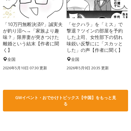
「10万円無断決済!?」誠実夫
「セクハラ」を「ミス」で
が釣り沼へ→「家族より趣
撃退？ツインの部屋を予約
味？」限界妻が突きつけた
した上司、女性部下の切れ
離婚という結末【作者に聞
味鋭い反撃にに「スカッと
く】
した」の声【作者に聞く】
全国
全国
2026年5月10日 07:30 更新
2026年5月9日 20:35 更新
GWイベント・おでかけトピックス【中国】をもっと見
る