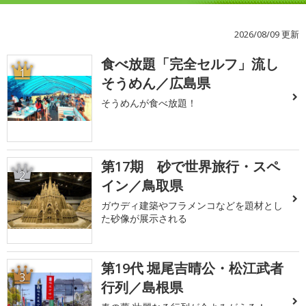
2026/08/09 更新
食べ放題「完全セルフ」流し
1
そうめん／広島県
そうめんが食べ放題！
第17期 砂で世界旅行・スペ
2
イン／鳥取県
ガウディ建築やフラメンコなどを題材とし
た砂像が展示される
第19代 堀尾吉晴公・松江武者
3
行列／島根県