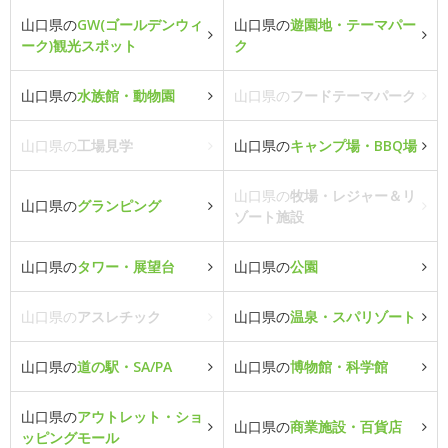
山口県の
GW(ゴールデンウィ
山口県の
遊園地・テーマパー
ーク)観光スポット
ク
山口県の
水族館・動物園
山口県の
フードテーマパーク
山口県の
工場見学
山口県の
キャンプ場・BBQ場
山口県の
牧場・レジャー＆リ
山口県の
グランピング
ゾート施設
山口県の
タワー・展望台
山口県の
公園
山口県の
アスレチック
山口県の
温泉・スパリゾート
山口県の
道の駅・SA/PA
山口県の
博物館・科学館
山口県の
アウトレット・ショ
山口県の
商業施設・百貨店
ッピングモール