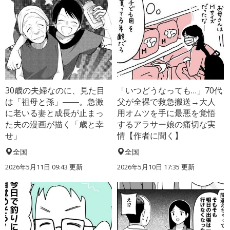
30歳の夫婦なのに、見た目
「いつどうなっても…」70代
は「祖母と孫」――。急激
父が全裸で救急搬送→大人
に老いる妻と成長が止まっ
用オムツを手に最悪を覚悟
た夫の漫画が描く「歳と幸
するアラサー娘の痛切な実
せ」
情【作者に聞く】
全国
全国
2026年5月11日 09:43 更新
2026年5月10日 17:35 更新