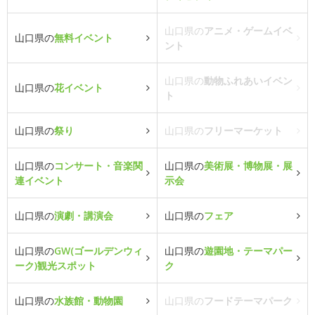
山口県の
アニメ・ゲームイベ
山口県の
無料イベント
ント
山口県の
動物ふれあいイベン
山口県の
花イベント
ト
山口県の
祭り
山口県の
フリーマーケット
山口県の
コンサート・音楽関
山口県の
美術展・博物展・展
連イベント
示会
山口県の
演劇・講演会
山口県の
フェア
山口県の
GW(ゴールデンウィ
山口県の
遊園地・テーマパー
ーク)観光スポット
ク
山口県の
水族館・動物園
山口県の
フードテーマパーク