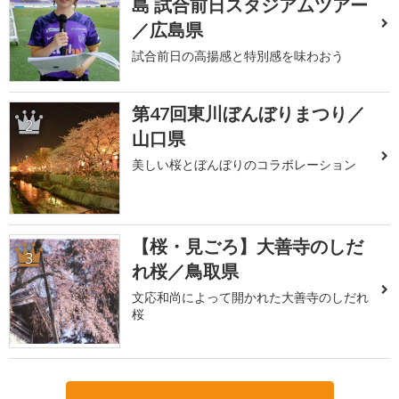
島 試合前日スタジアムツアー
／広島県
試合前日の高揚感と特別感を味わおう
第47回東川ぼんぼりまつり／
2
山口県
美しい桜とぼんぼりのコラボレーション
【桜・見ごろ】大善寺のしだ
3
れ桜／鳥取県
文応和尚によって開かれた大善寺のしだれ
桜