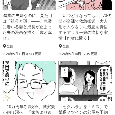
30歳の夫婦なのに、見た目
「いつどうなっても…」70代
は「祖母と孫」――。急激
父が全裸で救急搬送→大人
に老いる妻と成長が止まっ
用オムツを手に最悪を覚悟
た夫の漫画が描く「歳と幸
するアラサー娘の痛切な実
せ」
情【作者に聞く】
全国
全国
2026年5月11日 09:43 更新
2026年5月10日 17:35 更新
「10万円無断決済!?」誠実夫
「セクハラ」を「ミス」で
が釣り沼へ→「家族より趣
撃退？ツインの部屋を予約