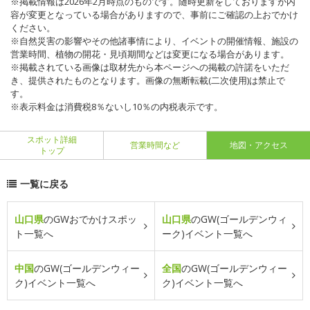
※掲載情報は2026年2月時点のものです。随時更新をしておりますが内
容が変更となっている場合がありますので、事前にご確認の上おでかけ
ください。
※自然災害の影響やその他諸事情により、イベントの開催情報、施設の
営業時間、植物の開花・見頃期間などは変更になる場合があります。
※掲載されている画像は取材先から本ページへの掲載の許諾をいただ
き、提供されたものとなります。画像の無断転載(二次使用)は禁止で
す。
※表示料金は消費税8％ないし10％の内税表示です。
スポット詳細
営業時間など
地図・アクセス
トップ
一覧に戻る
山口県
のGWおでかけスポッ
山口県
のGW(ゴールデンウィ
ト一覧へ
ーク)イベント一覧へ
中国
のGW(ゴールデンウィー
全国
のGW(ゴールデンウィー
ク)イベント一覧へ
ク)イベント一覧へ