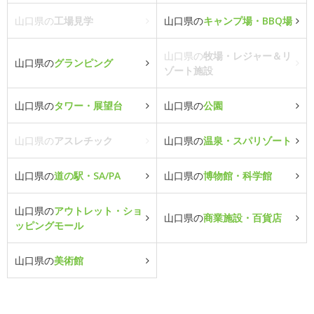
山口県の
工場見学
山口県の
キャンプ場・BBQ場
山口県の
牧場・レジャー＆リ
山口県の
グランピング
ゾート施設
山口県の
タワー・展望台
山口県の
公園
山口県の
アスレチック
山口県の
温泉・スパリゾート
山口県の
道の駅・SA/PA
山口県の
博物館・科学館
山口県の
アウトレット・ショ
山口県の
商業施設・百貨店
ッピングモール
山口県の
美術館