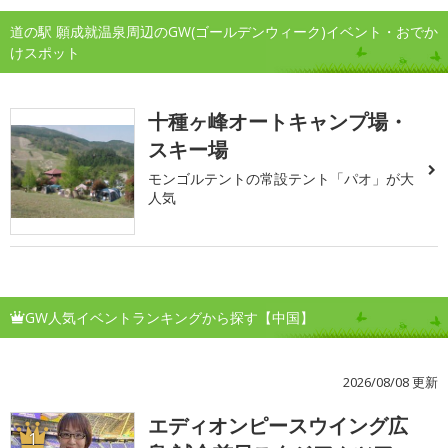
道の駅 願成就温泉周辺のGW(ゴールデンウィーク)イベント・おでか
けスポット
十種ヶ峰オートキャンプ場・
スキー場
モンゴルテントの常設テント「パオ」が大
人気
GW人気イベントランキングから探す【中国】
2026/08/08 更新
エディオンピースウイング広
1