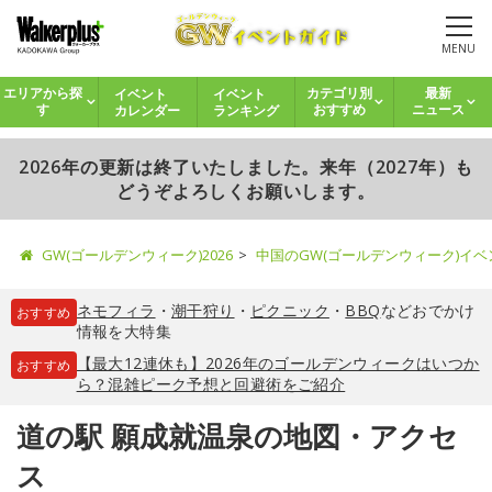
MENU
イベント
イベント
エリアから探
カテゴリ別
最新
カレンダー
ランキング
す
おすすめ
ニュース
2026年の更新は終了いたしました。来年（2027年）も
どうぞよろしくお願いします。
GW(ゴールデンウィーク)2026
中国のGW(ゴールデンウィーク)イ
ネモフィラ
・
潮干狩り
・
ピクニック
・
BBQ
などおでかけ
おすすめ
情報を大特集
【最大12連休も】2026年のゴールデンウィークはいつか
おすすめ
ら？混雑ピーク予想と回避術をご紹介
道の駅 願成就温泉の地図・アクセ
ス