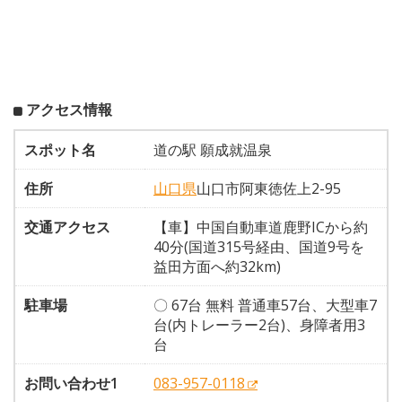
アクセス情報
スポット名
道の駅 願成就温泉
住所
山口県
山口市阿東徳佐上2-95
交通アクセス
【車】中国自動車道鹿野ICから約
40分(国道315号経由、国道9号を
益田方面へ約32km)
駐車場
〇 67台 無料 普通車57台、大型車7
台(内トレーラー2台)、身障者用3
台
お問い合わせ1
083-957-0118