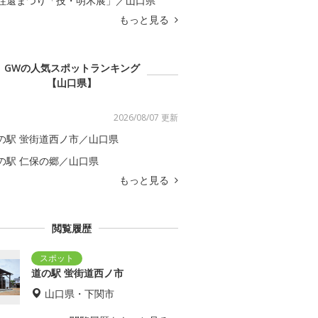
往還まつり「技・明木展」／山口県
もっと見る
GWの人気スポットランキング
【山口県】
2026/08/07 更新
の駅 蛍街道西ノ市／山口県
の駅 仁保の郷／山口県
もっと見る
閲覧履歴
道の駅 蛍街道西ノ市
山口県・下関市