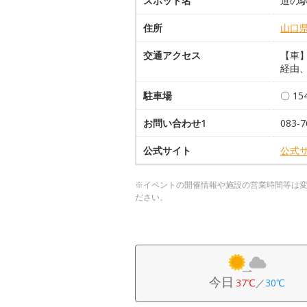
スポット名
道の駅
住所
山口
交通アクセス
【車】
経由
駐車場
〇 1
お問い合わせ1
083-7
公式サイト
公式
※イベントの開催情報や施設の営業時間等は
ださい。
今日
37℃
／
30℃