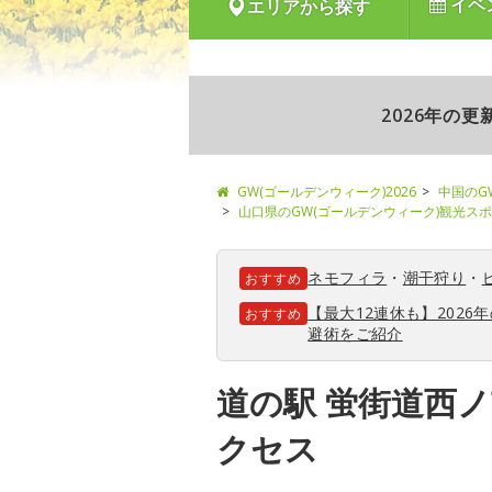
イベ
エリアから探す
2026年の
GW(ゴールデンウィーク)2026
中国のG
山口県のGW(ゴールデンウィーク)観光ス
ネモフィラ
・
潮干狩り
・
おすすめ
【最大12連休も】202
おすすめ
避術をご紹介
道の駅 蛍街道西
クセス