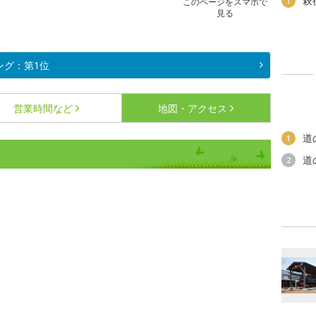
萩
1
このページをスマホで
見る
ング：第1位
営業時間など
地図・アクセス
道
1
ス
道
2