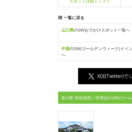
スポット詳細
トップ
一覧に戻る
山口県
のGWおでかけスポット一覧へ
中国
のGW(ゴールデンウィーク)イベ
へ
X(旧Twitter)
道の駅 蛍街道西ノ市周辺のGW(ゴー