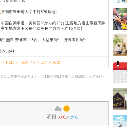
 蛍街道西ノ市
県
下関市豊田町大字中村876番地4
中国自動車道・美祢西ICから約20分(主要地方道山陽豊田線
、主要地方道下関長門線を長門方面へ約16キロ)
54台 無料 普通車143台、大型車5台、身障者用6台
67-0241
サイトほか、関連サイトはこちら
変更になる場合があります。ご利用の際は事前にご確認の上おでかけく
明日
33℃
／
29℃