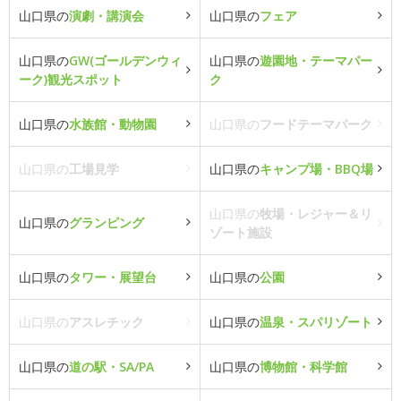
山口県の
演劇・講演会
山口県の
フェア
山口県の
GW(ゴールデンウィ
山口県の
遊園地・テーマパー
ーク)観光スポット
ク
山口県の
水族館・動物園
山口県の
フードテーマパーク
山口県の
工場見学
山口県の
キャンプ場・BBQ場
山口県の
牧場・レジャー＆リ
山口県の
グランピング
ゾート施設
山口県の
タワー・展望台
山口県の
公園
山口県の
アスレチック
山口県の
温泉・スパリゾート
山口県の
道の駅・SA/PA
山口県の
博物館・科学館