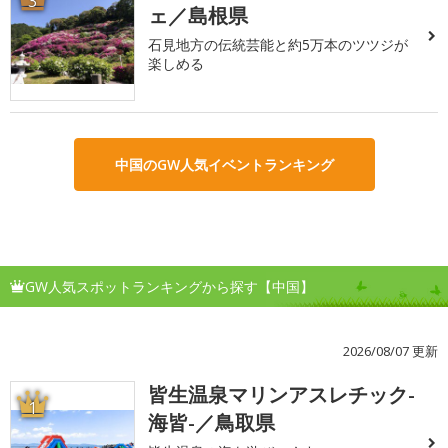
3
ェ／島根県
石見地方の伝統芸能と約5万本のツツジが
楽しめる
中国のGW人気イベントランキング
GW人気スポットランキングから探す【中国】
2026/08/07 更新
皆生温泉マリンアスレチック-
1
海皆-／鳥取県