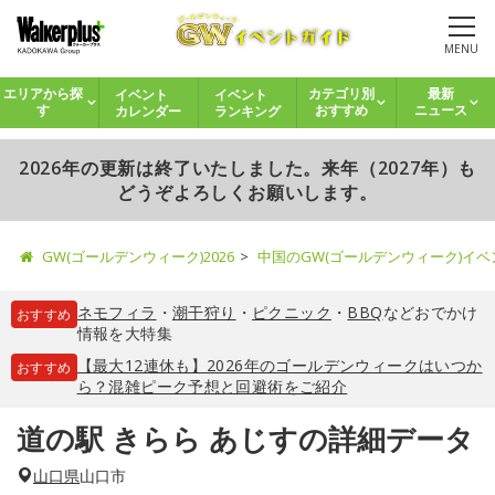
MENU
イベント
イベント
エリアから探
カテゴリ別
最新
カレンダー
ランキング
す
おすすめ
ニュース
2026年の更新は終了いたしました。来年（2027年）も
どうぞよろしくお願いします。
GW(ゴールデンウィーク)2026
中国のGW(ゴールデンウィーク)イ
ネモフィラ
・
潮干狩り
・
ピクニック
・
BBQ
などおでかけ
おすすめ
情報を大特集
【最大12連休も】2026年のゴールデンウィークはいつか
おすすめ
ら？混雑ピーク予想と回避術をご紹介
道の駅 きらら あじすの詳細データ
山口県
山口市