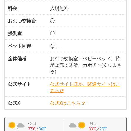
料金
入場無料
おむつ交換台
◯
授乳室
◯
ペット同伴
なし。
全体備考
おむつ交換室：ベビーベッド。特
産販売：寒漬、カボチャ(くりまさ
る)
公式サイト
公式サイトほか、関連サイトはこ
ちら
公式X
公式Xはこちら
今日
明日
37℃
／
30℃
33℃
／
29℃