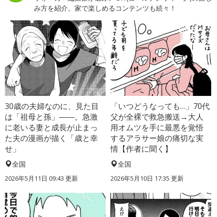
み方を紹介。家で楽しめるコンテンツも続々！
30歳の夫婦なのに、見た目
「いつどうなっても…」70代
は「祖母と孫」――。急激
父が全裸で救急搬送→大人
に老いる妻と成長が止まっ
用オムツを手に最悪を覚悟
た夫の漫画が描く「歳と幸
するアラサー娘の痛切な実
せ」
情【作者に聞く】
全国
全国
2026年5月11日 09:43 更新
2026年5月10日 17:35 更新