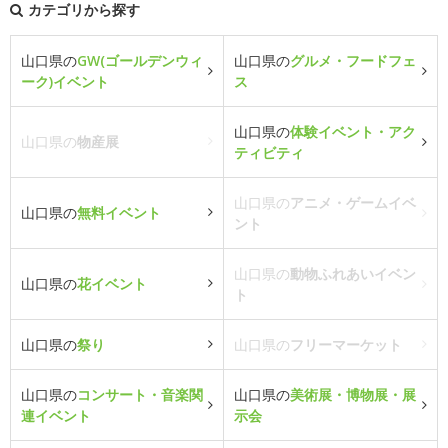
カテゴリから探す
山口県の
GW(ゴールデンウィ
山口県の
グルメ・フードフェ
ーク)イベント
ス
山口県の
体験イベント・アク
山口県の
物産展
ティビティ
山口県の
アニメ・ゲームイベ
山口県の
無料イベント
ント
山口県の
動物ふれあいイベン
山口県の
花イベント
ト
山口県の
祭り
山口県の
フリーマーケット
山口県の
コンサート・音楽関
山口県の
美術展・博物展・展
連イベント
示会