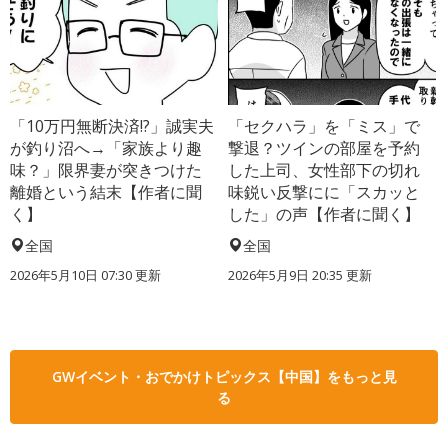
「10万円無断決済!?」誠実夫
「セクハラ」を「ミス」で
が釣り沼へ→「家族より趣
撃退？ツインの部屋を予約
味？」限界妻が突きつけた
した上司、女性部下の切れ
離婚という結末【作者に聞
味鋭い反撃にに「スカッと
く】
した」の声【作者に聞く】
全国
全国
2026年5月10日 07:30 更新
2026年5月9日 20:35 更新
GWイベント・おでかけトピックス【中国】をもっと見
る