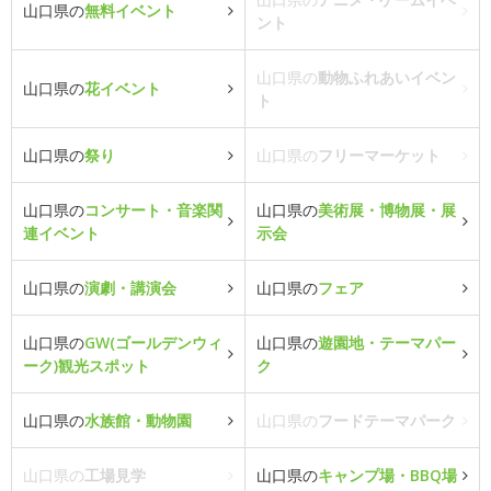
山口県の
無料イベント
ント
山口県の
動物ふれあいイベン
山口県の
花イベント
ト
山口県の
祭り
山口県の
フリーマーケット
山口県の
コンサート・音楽関
山口県の
美術展・博物展・展
連イベント
示会
山口県の
演劇・講演会
山口県の
フェア
山口県の
GW(ゴールデンウィ
山口県の
遊園地・テーマパー
ーク)観光スポット
ク
山口県の
水族館・動物園
山口県の
フードテーマパーク
山口県の
工場見学
山口県の
キャンプ場・BBQ場