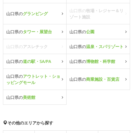
山口県の
牧場・レジャー＆リ
山口県の
グランピング
ゾート施設
山口県の
タワー・展望台
山口県の
公園
山口県の
アスレチック
山口県の
温泉・スパリゾート
山口県の
道の駅・SA/PA
山口県の
博物館・科学館
山口県の
アウトレット・ショ
山口県の
商業施設・百貨店
ッピングモール
山口県の
美術館
その他のエリアから探す