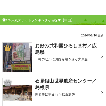
GW人気スポットランキングから探す【中国】
2026/08/10 更新
お好み共和国ひろしま村／広
1
島県
一軒のビルにお好み焼き店が大集合
石見銀山世界遺産センター／
2
島根県
世界史に刻まれた鉱山遺跡