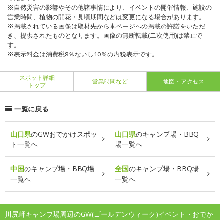
※自然災害の影響やその他諸事情により、イベントの開催情報、施設の
営業時間、植物の開花・見頃期間などは変更になる場合があります。
※掲載されている画像は取材先から本ページへの掲載の許諾をいただ
き、提供されたものとなります。画像の無断転載(二次使用)は禁止で
す。
※表示料金は消費税8％ないし10％の内税表示です。
スポット詳細
営業時間など
地図・アクセス
トップ
一覧に戻る
山口県
のGWおでかけスポッ
山口県
のキャンプ場・BBQ
ト一覧へ
場一覧へ
中国
のキャンプ場・BBQ場
全国
のキャンプ場・BBQ場
一覧へ
一覧へ
川尻岬キャンプ場周辺のGW(ゴールデンウィーク)イベント・おでか