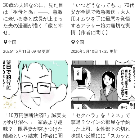
30歳の夫婦なのに、見た目
「いつどうなっても…」70代
は「祖母と孫」――。急激
父が全裸で救急搬送→大人
に老いる妻と成長が止まっ
用オムツを手に最悪を覚悟
た夫の漫画が描く「歳と幸
するアラサー娘の痛切な実
せ」
情【作者に聞く】
全国
全国
2026年5月11日 09:43 更新
2026年5月10日 17:35 更新
「10万円無断決済!?」誠実夫
「セクハラ」を「ミス」で
が釣り沼へ→「家族より趣
撃退？ツインの部屋を予約
味？」限界妻が突きつけた
した上司、女性部下の切れ
離婚という結末【作者に聞
味鋭い反撃にに「スカッと