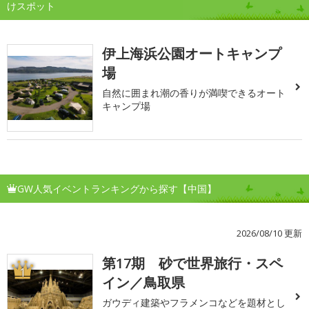
けスポット
伊上海浜公園オートキャンプ
場
自然に囲まれ潮の香りが満喫できるオート
キャンプ場
GW人気イベントランキングから探す【中国】
2026/08/10 更新
第17期 砂で世界旅行・スペ
1
イン／鳥取県
ガウディ建築やフラメンコなどを題材とし