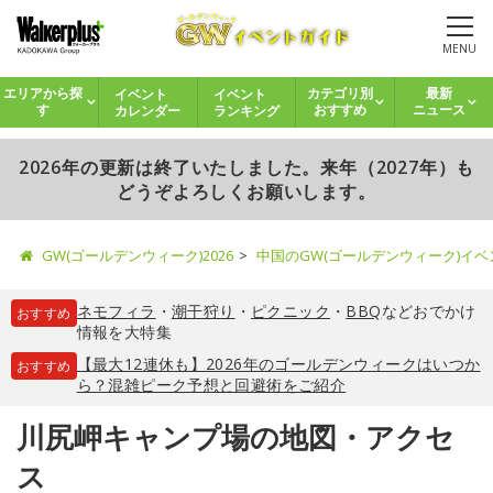
MENU
イベント
イベント
エリアから探
カテゴリ別
最新
カレンダー
ランキング
す
おすすめ
ニュース
2026年の更新は終了いたしました。来年（2027年）も
どうぞよろしくお願いします。
GW(ゴールデンウィーク)2026
中国のGW(ゴールデンウィーク)イ
ネモフィラ
・
潮干狩り
・
ピクニック
・
BBQ
などおでかけ
おすすめ
情報を大特集
【最大12連休も】2026年のゴールデンウィークはいつか
おすすめ
ら？混雑ピーク予想と回避術をご紹介
川尻岬キャンプ場の地図・アクセ
ス