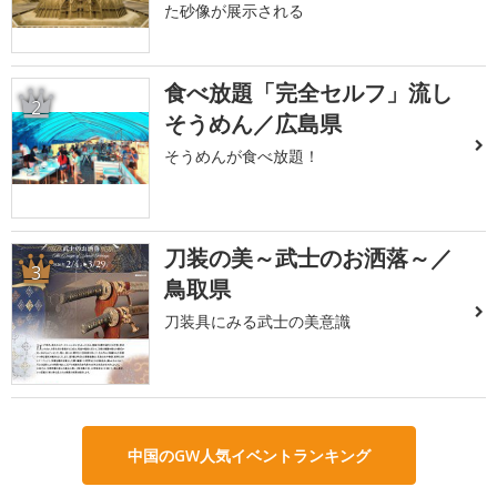
た砂像が展示される
食べ放題「完全セルフ」流し
2
そうめん／広島県
そうめんが食べ放題！
刀装の美～武士のお洒落～／
3
鳥取県
刀装具にみる武士の美意識
中国のGW人気イベントランキング