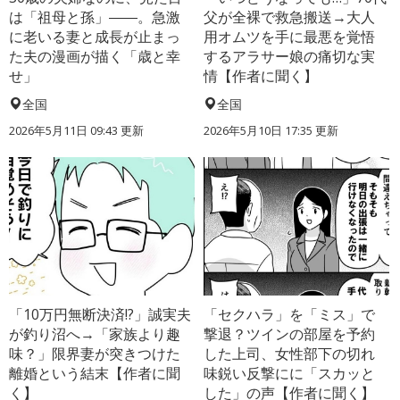
は「祖母と孫」――。急激
父が全裸で救急搬送→大人
に老いる妻と成長が止まっ
用オムツを手に最悪を覚悟
た夫の漫画が描く「歳と幸
するアラサー娘の痛切な実
せ」
情【作者に聞く】
全国
全国
2026年5月11日 09:43 更新
2026年5月10日 17:35 更新
「10万円無断決済!?」誠実夫
「セクハラ」を「ミス」で
が釣り沼へ→「家族より趣
撃退？ツインの部屋を予約
味？」限界妻が突きつけた
した上司、女性部下の切れ
離婚という結末【作者に聞
味鋭い反撃にに「スカッと
く】
した」の声【作者に聞く】