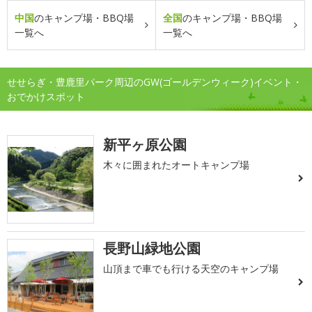
中国
のキャンプ場・BBQ場
全国
のキャンプ場・BBQ場
一覧へ
一覧へ
せせらぎ・豊鹿里パーク周辺のGW(ゴールデンウィーク)イベント・
おでかけスポット
新平ヶ原公園
木々に囲まれたオートキャンプ場
長野山緑地公園
山頂まで車でも行ける天空のキャンプ場