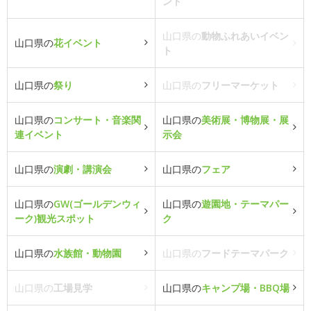
ント
山口県の
動物ふれあいイベン
山口県の
花イベント
ト
山口県の
祭り
山口県の
フリーマーケット
山口県の
コンサート・音楽関
山口県の
美術展・博物展・展
連イベント
示会
山口県の
演劇・講演会
山口県の
フェア
山口県の
GW(ゴールデンウィ
山口県の
遊園地・テーマパー
ーク)観光スポット
ク
山口県の
水族館・動物園
山口県の
フードテーマパーク
山口県の
工場見学
山口県の
キャンプ場・BBQ場