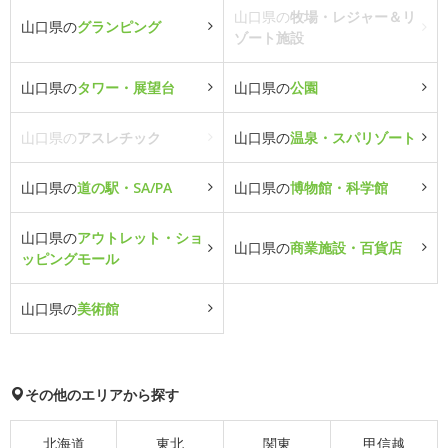
山口県の
牧場・レジャー＆リ
山口県の
グランピング
ゾート施設
山口県の
タワー・展望台
山口県の
公園
山口県の
アスレチック
山口県の
温泉・スパリゾート
山口県の
道の駅・SA/PA
山口県の
博物館・科学館
山口県の
アウトレット・ショ
山口県の
商業施設・百貨店
ッピングモール
山口県の
美術館
その他のエリアから探す
北海道
東北
関東
甲信越