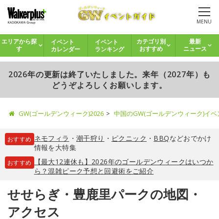
MENU
イベント
イベント
エリアから探
カテゴリ別
最新
カレンダー
ランキング
す
おすすめ
ニュース
2026年の更新は終了いたしました。来年（2027年）も
どうぞよろしくお願いします。
GW(ゴールデンウィーク)2026
中国のGW(ゴールデンウィーク)イ
ネモフィラ
・
潮干狩り
・
ピクニック
・
BBQ
などおでかけ
おすすめ
情報を大特集
【最大12連休も】2026年のゴールデンウィークはいつか
おすすめ
ら？混雑ピーク予想と回避術をご紹介
せせらぎ・豊鹿里パークの地図・
アクセス