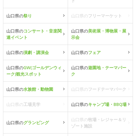
ト
山口県の
祭り
山口県の
フリーマーケット
山口県の
コンサート・音楽関
山口県の
美術展・博物展・展
連イベント
示会
山口県の
演劇・講演会
山口県の
フェア
山口県の
GW(ゴールデンウィ
山口県の
遊園地・テーマパー
ーク)観光スポット
ク
山口県の
水族館・動物園
山口県の
フードテーマパーク
山口県の
工場見学
山口県の
キャンプ場・BBQ場
山口県の
牧場・レジャー＆リ
山口県の
グランピング
ゾート施設