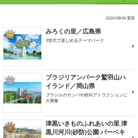
2026/08/06 更新
みろくの里／広島県
1
3世代で楽しめるテーマパーク
ブラジリアンパーク鷲羽山ハ
2
イランド／岡山県
ブラジルのサンバや絶叫アトラクションに
大興奮
津黒いきものふれあいの里 津
3
黒川河川(砂防)公園 バーベキ