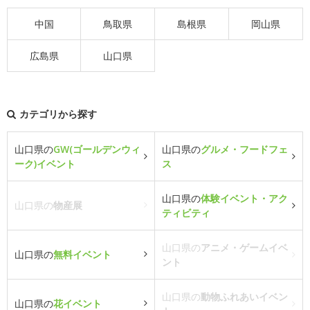
中国
鳥取県
島根県
岡山県
広島県
山口県
カテゴリから探す
山口県の
GW(ゴールデンウィ
山口県の
グルメ・フードフェ
ーク)イベント
ス
山口県の
体験イベント・アク
山口県の
物産展
ティビティ
山口県の
アニメ・ゲームイベ
山口県の
無料イベント
ント
山口県の
動物ふれあいイベン
山口県の
花イベント