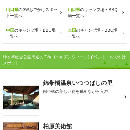
山口県
のGWおでかけスポッ
山口県
のキャンプ場・BBQ
ト一覧へ
場一覧へ
中国
のキャンプ場・BBQ場
全国
のキャンプ場・BBQ場
一覧へ
一覧へ
蜂ヶ峯総合公園周辺のGW(ゴールデンウィーク)イベント・おでかけ
スポット
錦帯橋温泉いつつばしの里
錦帯橋の美しい姿を眺めながら入浴
柏原美術館