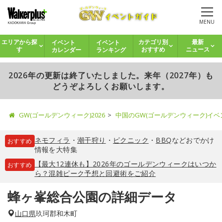
MENU
イベント
イベント
エリアから探
カテゴリ別
最新
カレンダー
ランキング
す
おすすめ
ニュース
2026年の更新は終了いたしました。来年（2027年）も
どうぞよろしくお願いします。
GW(ゴールデンウィーク)2026
中国のGW(ゴールデンウィーク)イ
ネモフィラ
・
潮干狩り
・
ピクニック
・
BBQ
などおでかけ
おすすめ
情報を大特集
【最大12連休も】2026年のゴールデンウィークはいつか
おすすめ
ら？混雑ピーク予想と回避術をご紹介
蜂ヶ峯総合公園の詳細データ
山口県
玖珂郡和木町