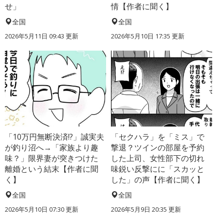
せ」
情【作者に聞く】
全国
全国
2026年5月11日 09:43 更新
2026年5月10日 17:35 更新
「10万円無断決済!?」誠実夫
「セクハラ」を「ミス」で
が釣り沼へ→「家族より趣
撃退？ツインの部屋を予約
味？」限界妻が突きつけた
した上司、女性部下の切れ
離婚という結末【作者に聞
味鋭い反撃にに「スカッと
く】
した」の声【作者に聞く】
全国
全国
2026年5月10日 07:30 更新
2026年5月9日 20:35 更新