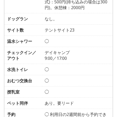
式)：500円(持ち込みの場合は300
円)。休憩棟：2000円
ドッグラン
なし。
サイト数
テントサイト23
温水シャワー
◯
チェックイン／
デイキャンプ
アウト
9:00／17:00
水洗トイレ
◯
おむつ交換台
◯
授乳室
◯
ペット同伴
あり。要リード
予約
◯ 利用日の2週間前から予約でき