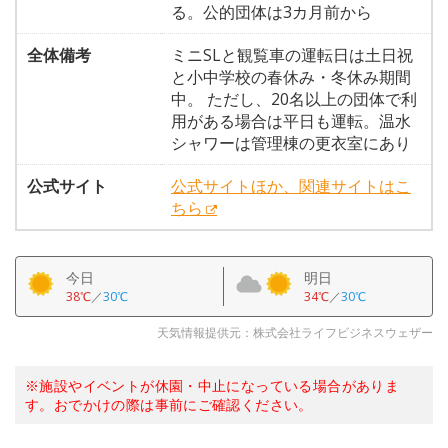
る。公的団体は3カ月前から
全体備考
ミニSLと観覧車の運転日は土日祝
と小中学校の春休み・冬休み期間
中。 ただし、20名以上の団体で利
用がある場合は平日も運転。温水
シャワーは管理棟の更衣室にあり
公式サイト
公式サイトほか、関連サイトはこ
ちら
今日
明日
38℃
／
30℃
34℃
／
30℃
天気情報提供元：株式会社ライフビジネスウェザー
※施設やイベントが休園・中止になっている場合がありま
す。おでかけの際は事前にご確認ください。