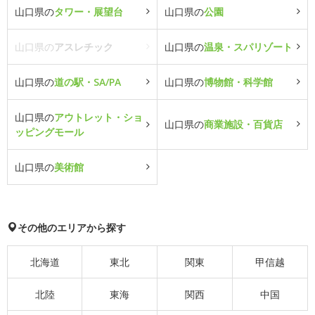
山口県の
タワー・展望台
山口県の
公園
山口県の
アスレチック
山口県の
温泉・スパリゾート
山口県の
道の駅・SA/PA
山口県の
博物館・科学館
山口県の
アウトレット・ショ
山口県の
商業施設・百貨店
ッピングモール
山口県の
美術館
その他のエリアから探す
北海道
東北
関東
甲信越
北陸
東海
関西
中国