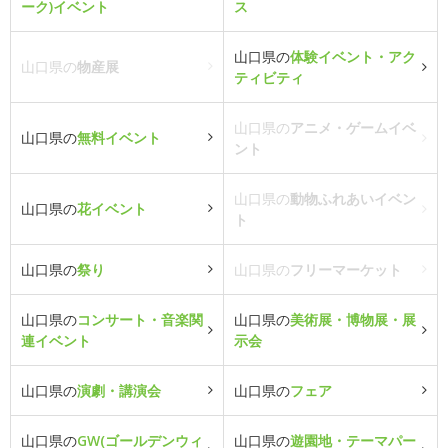
ーク)イベント
ス
山口県の
体験イベント・アク
山口県の
物産展
ティビティ
山口県の
アニメ・ゲームイベ
山口県の
無料イベント
ント
山口県の
動物ふれあいイベン
山口県の
花イベント
ト
山口県の
祭り
山口県の
フリーマーケット
山口県の
コンサート・音楽関
山口県の
美術展・博物展・展
連イベント
示会
山口県の
演劇・講演会
山口県の
フェア
山口県の
GW(ゴールデンウィ
山口県の
遊園地・テーマパー