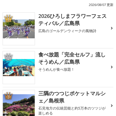
2026/08/07 更新
2026ひろしまフラワーフェス
1
ティバル／広島県
広島のゴールデンウィークの風物詩
食べ放題「完全セルフ」流し
2
そうめん／広島県
そうめんが食べ放題！
三隅のつつじポケットマルシ
3
ェ／島根県
石見地方の伝統芸能と約5万本のツツジが
楽しめる