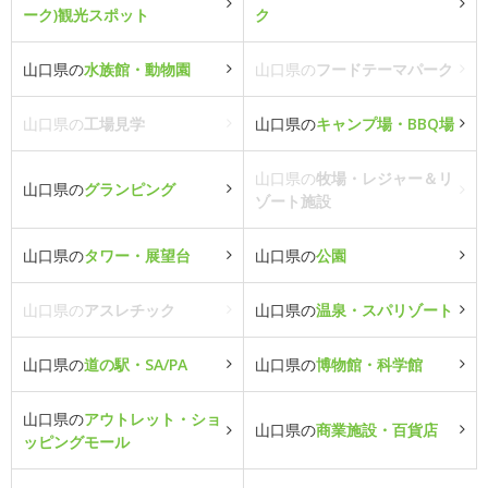
ーク)観光スポット
ク
山口県の
水族館・動物園
山口県の
フードテーマパーク
山口県の
工場見学
山口県の
キャンプ場・BBQ場
山口県の
牧場・レジャー＆リ
山口県の
グランピング
ゾート施設
山口県の
タワー・展望台
山口県の
公園
山口県の
アスレチック
山口県の
温泉・スパリゾート
山口県の
道の駅・SA/PA
山口県の
博物館・科学館
山口県の
アウトレット・ショ
山口県の
商業施設・百貨店
ッピングモール