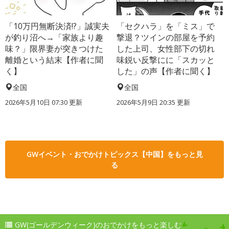
「10万円無断決済!?」誠実夫
「セクハラ」を「ミス」で
が釣り沼へ→「家族より趣
撃退？ツインの部屋を予約
味？」限界妻が突きつけた
した上司、女性部下の切れ
離婚という結末【作者に聞
味鋭い反撃にに「スカッと
く】
した」の声【作者に聞く】
全国
全国
2026年5月10日 07:30 更新
2026年5月9日 20:35 更新
GWイベント・おでかけトピックス【中国】をもっと見
る
GW(ゴールデンウィーク)のおでかけをもっと楽しむ