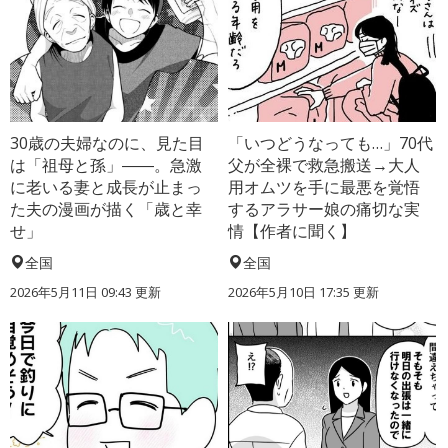
30歳の夫婦なのに、見た目
「いつどうなっても…」70代
は「祖母と孫」――。急激
父が全裸で救急搬送→大人
に老いる妻と成長が止まっ
用オムツを手に最悪を覚悟
た夫の漫画が描く「歳と幸
するアラサー娘の痛切な実
せ」
情【作者に聞く】
全国
全国
2026年5月11日 09:43 更新
2026年5月10日 17:35 更新