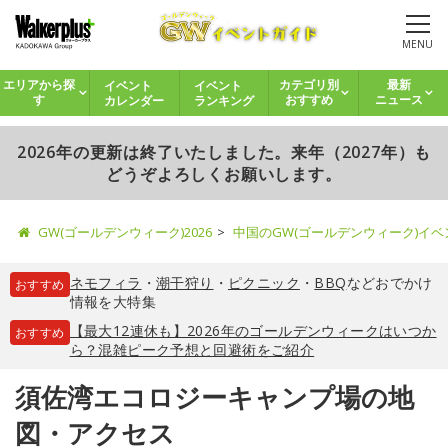
MENU
イベント
イベント
エリアから探
カテゴリ別
最新
カレンダー
ランキング
す
おすすめ
ニュース
2026年の更新は終了いたしました。来年（2027年）も
どうぞよろしくお願いします。
GW(ゴールデンウィーク)2026
中国のGW(ゴールデンウィーク)イ
ネモフィラ
・
潮干狩り
・
ピクニック
・
BBQ
などおでかけ
おすすめ
情報を大特集
【最大12連休も】2026年のゴールデンウィークはいつか
おすすめ
ら？混雑ピーク予想と回避術をご紹介
須佐湾エコロジーキャンプ場の地
図・アクセス